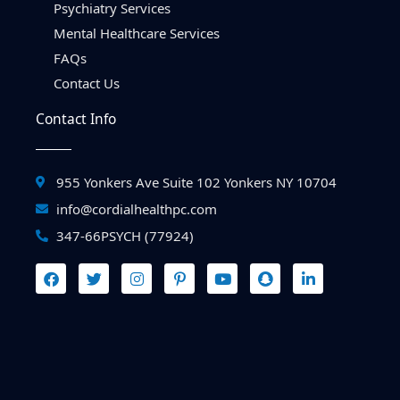
Psychiatry Services
Mental Healthcare Services
FAQs
Contact Us
Contact Info
955 Yonkers Ave Suite 102 Yonkers NY 10704
info@cordialhealthpc.com
347-66PSYCH (77924)
F
T
I
P
Y
S
L
a
w
n
i
o
n
i
c
i
s
n
u
a
n
e
t
t
t
t
p
k
b
t
a
e
u
c
e
o
e
g
r
b
h
d
o
r
r
e
e
a
i
k
a
s
t
n
m
t
-