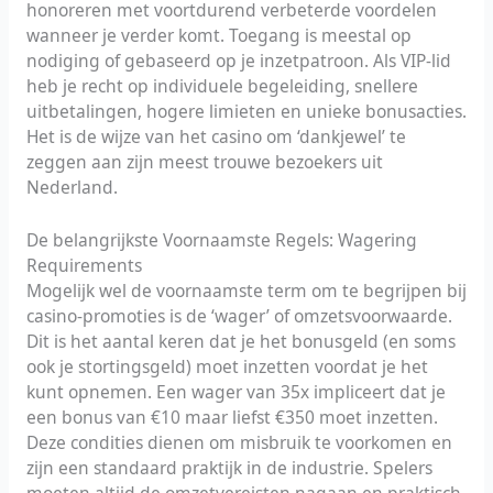
honoreren met voortdurend verbeterde voordelen
wanneer je verder komt. Toegang is meestal op
nodiging of gebaseerd op je inzetpatroon. Als VIP-lid
heb je recht op individuele begeleiding, snellere
uitbetalingen, hogere limieten en unieke bonusacties.
Het is de wijze van het casino om ‘dankjewel’ te
zeggen aan zijn meest trouwe bezoekers uit
Nederland.
De belangrijkste Voornaamste Regels: Wagering
Requirements
Mogelijk wel de voornaamste term om te begrijpen bij
casino-promoties is de ‘wager’ of omzetsvoorwaarde.
Dit is het aantal keren dat je het bonusgeld (en soms
ook je stortingsgeld) moet inzetten voordat je het
kunt opnemen. Een wager van 35x impliceert dat je
een bonus van €10 maar liefst €350 moet inzetten.
Deze condities dienen om misbruik te voorkomen en
zijn een standaard praktijk in de industrie. Spelers
moeten altijd de omzetvereisten nagaan en praktisch