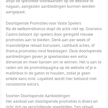
altijd de specifieke voorwaarden op de website te
nagaan, aangezien aanbiedingen kunnen worden
aangepast.
Doorlopende Promoties voor Vaste Spelers
Na de welkomstbonus stopt de actie niet op. Gransino
Casino beloont zijn spelers door geregeld nieuwe
promoties aan te bieden. Denk aan per week of
maandelijkse reload bonussen, cashback acties, of
thema promoties rond feestdagen. Deze doorlopende
aanbiedingen geven je speelsessies een extra
dimensie en meer kansen om te winnen. Het is aan te
raden om de promotiepagina op de website of je e-
mailinbox in de gaten te houden, zodat je geen
enkele kans mist. Loyaliteit wordt hier beloond met
consistente extra’s.
Soorten Doorlopende Aanbiedingen
Het aanbod van doorlopende promoties is divers en
richt zich op verschillende speelstijlen. Een reload