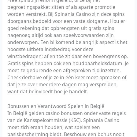
Free spins zijn enorm geliefd, of ze bij het
begroetingspakket zitten of als aparte promotie
worden verstrekt. Bij Spinania Casino zijn deze spins
doorgaans bedoeld voor een vaste slotgame. Hou er
goed rekening dat opbrengsten uit gratis spins
nagenoeg altijd ook aan speelvoorwaarden zijn
onderworpen. Een bijkomend belangrijk aspect is het
hoogste uitbetalingsbedrag voor deze
winstbedragen; af en toe zit daar een bovengrens op.
Gratis spins hebben ook een houdbaarheidsdatum. Je
moet ze gedurende een afgesproken tijd inzetten.
Check derhalve of je ze in één keer moet opmaken of
dat je ze over meerdere dagen mag verspreiden,
want dat beïnvloedt hoe je handelt.
Bonussen en Verantwoord Spelen in België
In België gelden casino bonussen onder vaste regels
van de Kansspelcommissie (KSC). Spinania Casino
moet zich eraan houden, wat spelers een
basisbescherming biedt. Beschouw een bonus nooit