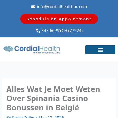
Skip
info@cordialhealthpc.com
to
content
Schedule an Appointment
347-66PSYCH (77924)
Alles Wat Je Moet Weten
Over Spinania Casino
Bonussen in België
By
Pessy Zuller
/
May 12, 2026