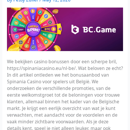
We bekijken casino bonussen door een scherpe bril,
https://spinaniacasino.eu/nl-be/
. Wat beloven ze echt?
In dit artikel ontleden we het bonusaanbod van
Spinania Casino voor spelers uit België. We
onderzoeken de verschillende promoties, van de
eerste welkomstgroet tot de beloningen voor trouwe
klanten, allemaal binnen het kader van de Belgische
markt. Je krijgt een eerlijk overzicht van wat je kunt
verwachten, met aandacht voor de voordelen en de
vaak minder zichtbare voorwaarden. Als je deze
details kent, speel je niet alleen leuker, maar ook