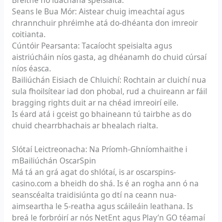
Seans le Bua Mór: Aistear chuig imeachtaí agus
chrannchuir phréimhe atá do-dhéanta don imreoir
coitianta.
Cúntóir Pearsanta: Tacaíocht speisialta agus
aistriúcháin níos gasta, ag dhéanamh do chuid cúrsaí
níos éasca.
Bailiúchán Eisiach de Chluichí: Rochtain ar cluichí nua
sula fhoilsítear iad don phobal, rud a chuireann ar fáil
bragging rights duit ar na chéad imreoirí eile.
Is éard atá i gceist go bhaineann tú tairbhe as do
chuid chearrbhachais ar bhealach rialta.
Slótaí Leictreonacha: Na Príomh-Ghníomhaithe i
mBailiúchán OscarSpin
Má tá an grá agat do shlótaí, is ar oscarspins-
casino.com a bheidh do shá. Is é an rogha ann ó na
seanscéalta traidisiúnta go dtí na ceann nua-
aimseartha le 5-reatha agus scáileáin leathana. Is
breá le forbróirí ar nós NetEnt agus Play’n GO téamaí