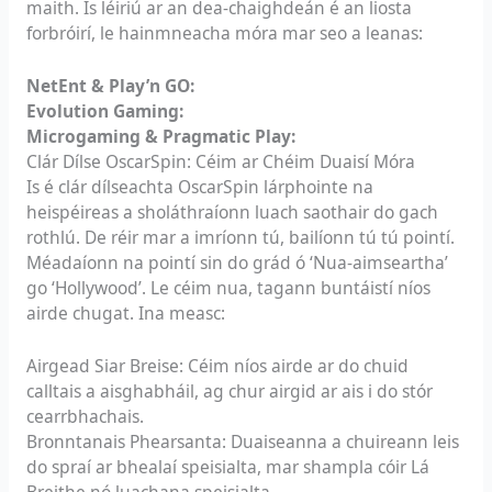
maith. Is léiriú ar an dea-chaighdeán é an liosta
forbróirí, le hainmneacha móra mar seo a leanas:
NetEnt & Play’n GO:
Evolution Gaming:
Microgaming & Pragmatic Play:
Clár Dílse OscarSpin: Céim ar Chéim Duaisí Móra
Is é clár dílseachta OscarSpin lárphointe na
heispéireas a sholáthraíonn luach saothair do gach
rothlú. De réir mar a imríonn tú, bailíonn tú tú pointí.
Méadaíonn na pointí sin do grád ó ‘Nua-aimseartha’
go ‘Hollywood’. Le céim nua, tagann buntáistí níos
airde chugat. Ina measc:
Airgead Siar Breise: Céim níos airde ar do chuid
calltais a aisghabháil, ag chur airgid ar ais i do stór
cearrbhachais.
Bronntanais Phearsanta: Duaiseanna a chuireann leis
do spraí ar bhealaí speisialta, mar shampla cóir Lá
Breithe nó luachana speisialta.