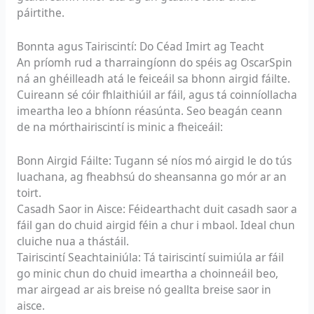
páirtithe.
Bonnta agus Tairiscintí: Do Céad Imirt ag Teacht
An príomh rud a tharraingíonn do spéis ag OscarSpin
ná an ghéilleadh atá le feiceáil sa bhonn airgid fáilte.
Cuireann sé cóir fhlaithiúil ar fáil, agus tá coinníollacha
imeartha leo a bhíonn réasúnta. Seo beagán ceann
de na mórthairiscintí is minic a fheiceáil:
Bonn Airgid Fáilte: Tugann sé níos mó airgid le do tús
luachana, ag fheabhsú do sheansanna go mór ar an
toirt.
Casadh Saor in Aisce: Féidearthacht duit casadh saor a
fáil gan do chuid airgid féin a chur i mbaol. Ideal chun
cluiche nua a thástáil.
Tairiscintí Seachtainiúla: Tá tairiscintí suimiúla ar fáil
go minic chun do chuid imeartha a choinneáil beo,
mar airgead ar ais breise nó geallta breise saor in
aisce.