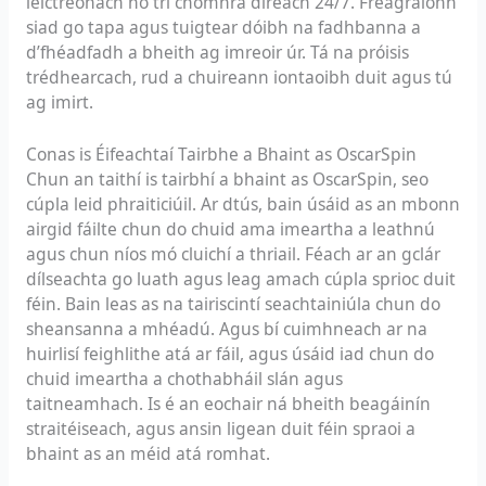
leictreonach nó trí chomhrá díreach 24/7. Freagraíonn
siad go tapa agus tuigtear dóibh na fadhbanna a
d’fhéadfadh a bheith ag imreoir úr. Tá na próisis
trédhearcach, rud a chuireann iontaoibh duit agus tú
ag imirt.
Conas is Éifeachtaí Tairbhe a Bhaint as OscarSpin
Chun an taithí is tairbhí a bhaint as OscarSpin, seo
cúpla leid phraiticiúil. Ar dtús, bain úsáid as an mbonn
airgid fáilte chun do chuid ama imeartha a leathnú
agus chun níos mó cluichí a thriail. Féach ar an gclár
dílseachta go luath agus leag amach cúpla sprioc duit
féin. Bain leas as na tairiscintí seachtainiúla chun do
sheansanna a mhéadú. Agus bí cuimhneach ar na
huirlisí feighlithe atá ar fáil, agus úsáid iad chun do
chuid imeartha a chothabháil slán agus
taitneamhach. Is é an eochair ná bheith beagáinín
straitéiseach, agus ansin ligean duit féin spraoi a
bhaint as an méid atá romhat.