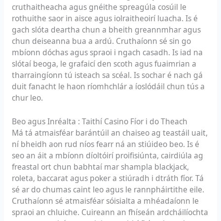
cruthaitheacha agus gnéithe spreagúla cosúil le
rothuithe saor in aisce agus iolraitheoirí luacha. Is é
gach slóta deartha chun a bheith greannmhar agus
chun deiseanna bua a ardú. Cruthaíonn sé sin go
mbíonn dóchas agus spraoi i ngach casadh. Is iad na
slótaí beoga, le grafaicí den scoth agus fuaimrian a
tharraingíonn tú isteach sa scéal. Is sochar é nach gá
duit fanacht le haon ríomhchlár a íoslódáil chun tús a
chur leo.
Beo agus Inréalta : Taithí Casino Fíor i do Theach
Má tá atmaisféar barántúil an chaiseo ag teastáil uait,
ní bheidh aon rud níos fearr ná an stiúideo beo. Is é
seo an áit a mbíonn díoltóirí proifisiúnta, cairdiúla ag
freastal ort chun babhtaí mar shampla blackjack,
roleta, baccarat agus poker a stiúradh i dtráth fíor. Tá
sé ar do chumas caint leo agus le rannpháirtithe eile.
Cruthaíonn sé atmaisféar sóisialta a mhéadaíonn le
spraoi an chluiche. Cuireann an fhíseán ardcháilíochta