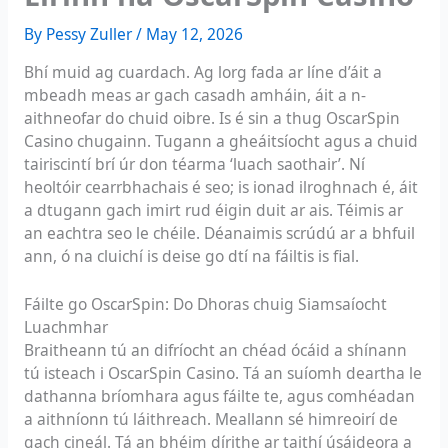
By
Pessy Zuller
/
May 12, 2026
Bhí muid ag cuardach. Ag lorg fada ar líne d’áit a
mbeadh meas ar gach casadh amháin, áit a n-
aithneofar do chuid oibre. Is é sin a thug OscarSpin
Casino chugainn. Tugann a gheáitsíocht agus a chuid
tairiscintí brí úr don téarma ‘luach saothair’. Ní
heoltóir cearrbhachais é seo; is ionad ilroghnach é, áit
a dtugann gach imirt rud éigin duit ar ais. Téimis ar
an eachtra seo le chéile. Déanaimis scrúdú ar a bhfuil
ann, ó na cluichí is deise go dtí na fáiltis is fial.
Fáilte go OscarSpin: Do Dhoras chuig Siamsaíocht
Luachmhar
Braitheann tú an difríocht an chéad ócáid a shínann
tú isteach i OscarSpin Casino. Tá an suíomh deartha le
dathanna bríomhara agus fáilte te, agus comhéadan
a aithníonn tú láithreach. Meallann sé himreoirí de
gach cineál. Tá an bhéim dírithe ar taithí úsáideora a