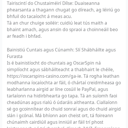
Tairiscintí do Chustaiméirí Dílse: Duaiseanna
phearsanta a thagann chugat go díreach, ag léiriú go
bhfuil do tacaíocht á meas acu.
Tá an chur chuige soiléir: cuidiú leat tús maith a
bhaint amach, agus ansin do spraoi a choinneáil beo
ar feadh i bhfad.
Bainistiú Cuntais agus Cúnamh: Slí Shábháilte agus
Furasta
Is é bainistíocht do chuntais ag OscarSpin ná
simplíocht agus sábháilteacht a thabhairt le chéile,
https://oscarspins-casino.com/ga-ie
. Tá rogha leathan
modhanna íocaíochta ar fáil, ó chártaí creidmheasa go
leabharlanna airgid ar líne cosúil le PayPal, agus
tarlaíonn na hidirbhearta go tapa. Tá an suíomh faoi
cheadúnas agus rialú ó údaráis aitheanta. Ciallaíonn
sé go gcoinnítear do chuid sonraí agus do chuid airgid
slán i gcónaí. Má bhíonn aon cheist ort, tá foireann
chúnaimh cairdiúil agus inniúil ar fáil trí phost