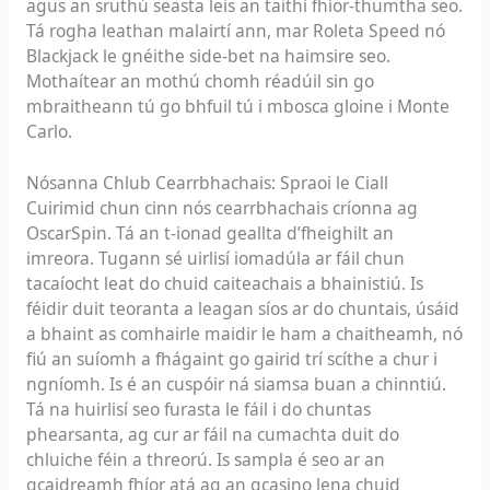
agus an sruthú seasta leis an taithí fhíor-thumtha seo.
Tá rogha leathan malairtí ann, mar Roleta Speed nó
Blackjack le gnéithe side-bet na haimsire seo.
Mothaítear an mothú chomh réadúil sin go
mbraitheann tú go bhfuil tú i mbosca gloine i Monte
Carlo.
Nósanna Chlub Cearrbhachais: Spraoi le Ciall
Cuirimid chun cinn nós cearrbhachais críonna ag
OscarSpin. Tá an t-ionad geallta d’fheighilt an
imreora. Tugann sé uirlisí iomadúla ar fáil chun
tacaíocht leat do chuid caiteachais a bhainistiú. Is
féidir duit teoranta a leagan síos ar do chuntais, úsáid
a bhaint as comhairle maidir le ham a chaitheamh, nó
fiú an suíomh a fhágaint go gairid trí scíthe a chur i
ngníomh. Is é an cuspóir ná siamsa buan a chinntiú.
Tá na huirlisí seo furasta le fáil i do chuntas
phearsanta, ag cur ar fáil na cumachta duit do
chluiche féin a threorú. Is sampla é seo ar an
gcaidreamh fhíor atá ag an gcasino lena chuid