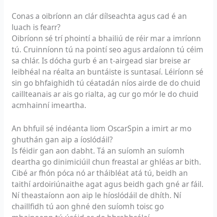
Conas a oibríonn an clár dílseachta agus cad é an
luach is fearr?
Oibríonn sé trí phointí a bhailiú de réir mar a imríonn
tú. Cruinníonn tú na pointí seo agus ardaíonn tú céim
sa chlár. Is dócha gurb é an t-airgead siar breise ar
leibhéal na réalta an buntáiste is suntasaí. Léiríonn sé
sin go bhfaighidh tú céatadán níos airde de do chuid
caillteanais ar ais go rialta, ag cur go mór le do chuid
acmhainní imeartha.
An bhfuil sé indéanta liom OscarSpin a imirt ar mo
ghuthán gan aip a íoslódáil?
Is féidir gan aon dabht. Tá an suíomh an suíomh
deartha go dinimiciúil chun freastal ar ghléas ar bith.
Cibé ar fhón póca nó ar tháibléat atá tú, beidh an
taithí ardoiriúnaithe agat agus beidh gach gné ar fáil.
Ní theastaíonn aon aip le híoslódáil de dhíth. Ní
chaillfidh tú aon ghné den suíomh toisc go