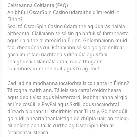
Ceisteanna Coitianta (FAQ)
An bhfuil OscarSpin Casino údaraithe d’imreoirí in
Éirinn?
Sea, tá OscarSpin Casino údaraithe ag údarás rialála
aitheanta. Ciallaíonn sé sé sin go bhfuil sé formheasta
agus rialaithe d’imreoirí in Éirinn. Gníomhaíonn muid
faoi cheadúnas cuí. Ráthaíonn sé seo go gcoinnítear
gach imirt faoi riachtanais dlíthiúla agus faoi
chaighdeáin slándála arda, rud a thugann
suaimhneas intinne duit agus tú ag imirt.
Cad iad na modhanna íocaíochta is coitianta in Éirinn?
Tá rogha maith ann. Tá leis seo cártaí creidmheasa
agus debit Visa agus Mastercard, leabharlanna airgid
ar líne cosúil le PayPal agus Skrill, agus íocaíochtaí
díreach ó bhanc trí sheirbhísí mar Trustly. Go hiondúil
go n-idirbheartaítear laistigh de chúpla uair an chloig.
Ní bhíonn aon táille curtha ag OscarSpin féin ar
íocaíochtaí isteach.