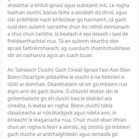
sholáthar a bhfuil spraoi agus substaint inti. Le rogha
leathan cluichí, bónas fáilte a osclóidh do chroí, agus
clár pribhléidí nach bhfeictear go hannamh, tá gach
cuid den suíomh socraithe chun do rothlú deireanach
a chur chun tairbhe. Is bealach é seo isteach i saol de
fhéidearthachtaí nua. Tá an suíomh deartha don
spraoi fadtréimhseach, ag cuardach chomhchuibheas
idir an radharcra agus an luach buan.
An Tairseach Cluichí: Gach Cineál Spraoi Faoi Aon Díon
Bíonn OscarSpin plódaithe le cluichí ó na forbróirí is
clúití ar domhan. Dearbhaíonn sé sin go mbíonn rud
éigin ann do gach duine. Ó chluichí sliotán lán le
gníomhaíocht go dtí cluichí beo le díoltóirí atá
cineálta, is leatsa an rogha. Bíonn cluichí tábla
clasaiceacha ar nós blackjack agus roleta ann, in
éineacht le leaganacha nua. Chuir muid obair dhian
chun an rogha is fearr a aimsiú, ag cinntiú go mbíonn
gach cluiche ar ardchaighdeán agus iontaofa go