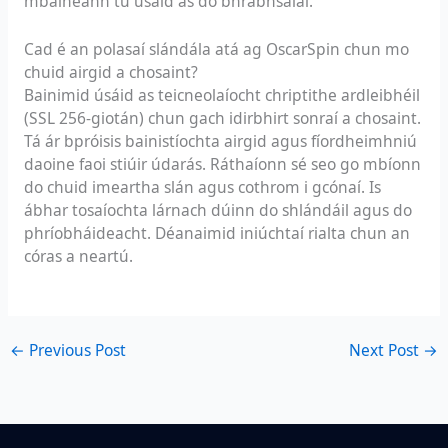
mbaineann tú úsáid as do bhrabhsálaí.
Cad é an polasaí slándála atá ag OscarSpin chun mo
chuid airgid a chosaint?
Bainimid úsáid as teicneolaíocht chriptithe ardleibhéil
(SSL 256-giotán) chun gach idirbhirt sonraí a chosaint.
Tá ár bpróisis bainistíochta airgid agus fíordheimhniú
daoine faoi stiúir údarás. Ráthaíonn sé seo go mbíonn
do chuid imeartha slán agus cothrom i gcónaí. Is
ábhar tosaíochta lárnach dúinn do shlándáil agus do
phríobháideacht. Déanaimid iniúchtaí rialta chun an
córas a neartú.
←
Previous Post
Next Post
→