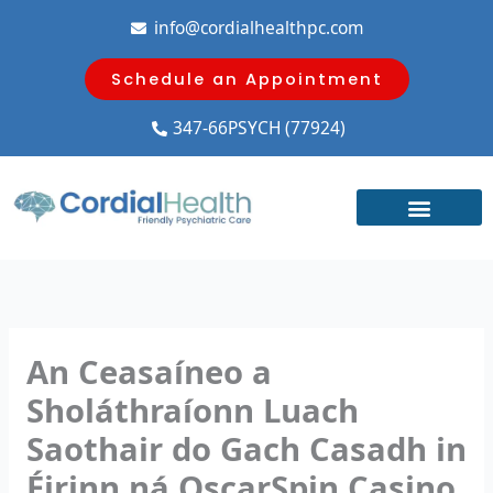
Skip
info@cordialhealthpc.com
to
content
Schedule an Appointment
347-66PSYCH (77924)
An Ceasaíneo a
Sholáthraíonn Luach
Saothair do Gach Casadh in
Éirinn ná OscarSpin Casino