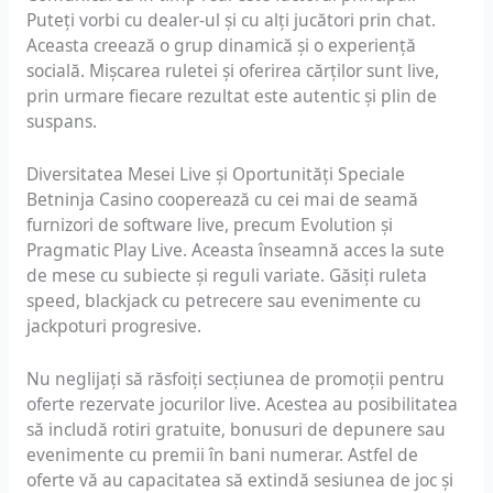
Puteți vorbi cu dealer-ul și cu alți jucători prin chat.
Aceasta creează o grup dinamică și o experiență
socială. Mișcarea ruletei și oferirea cărților sunt live,
prin urmare fiecare rezultat este autentic și plin de
suspans.
Diversitatea Mesei Live și Oportunități Speciale
Betninja Casino cooperează cu cei mai de seamă
furnizori de software live, precum Evolution și
Pragmatic Play Live. Aceasta înseamnă acces la sute
de mese cu subiecte și reguli variate. Găsiți ruleta
speed, blackjack cu petrecere sau evenimente cu
jackpoturi progresive.
Nu neglijați să răsfoiți secțiunea de promoții pentru
oferte rezervate jocurilor live. Acestea au posibilitatea
să includă rotiri gratuite, bonusuri de depunere sau
evenimente cu premii în bani numerar. Astfel de
oferte vă au capacitatea să extindă sesiunea de joc și