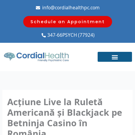
Skip
info@cordialhealthpc.com
to
content
Schedule an Appointment
347-66PSYCH (77924)
Acțiune Live la Ruletă
Americană și Blackjack pe
Betninja Casino în
România