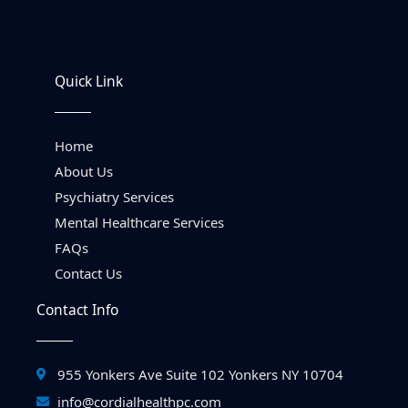
Quick Link
Home
About Us
Psychiatry Services
Mental Healthcare Services
FAQs
Contact Us
Contact Info
955 Yonkers Ave Suite 102 Yonkers NY 10704
info@cordialhealthpc.com