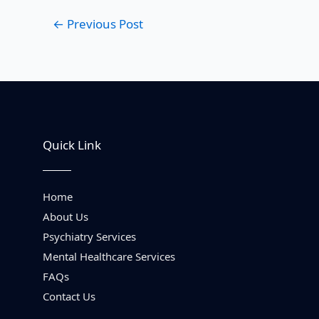
←
Previous Post
Quick Link
Home
About Us
Psychiatry Services
Mental Healthcare Services
FAQs
Contact Us