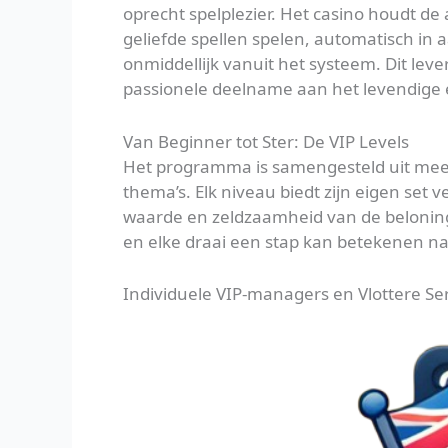
oprecht spelplezier. Het casino houdt de 
geliefde spellen spelen, automatisch i
onmiddellijk vanuit het systeem. Dit lever
passionele deelname aan het levendige 
Van Beginner tot Ster: De VIP Levels
Het programma is samengesteld uit mee
thema’s. Elk niveau biedt zijn eigen se
waarde en zeldzaamheid van de beloning
en elke draai een stap kan betekenen na
Individuele VIP-managers en Vlottere Se