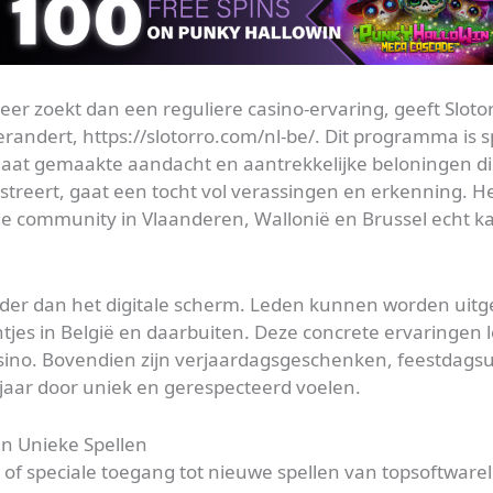
eer zoekt dan een reguliere casino-ervaring, geeft Sloto
verandert,
https://slotorro.com/nl-be/
. Dit programma is 
maat gemaakte aandacht en aantrekkelijke beloningen di
streert, gaat een tocht vol verassingen en erkenning. H
ijde community in Vlaanderen, Wallonië en Brussel echt
rder dan het digitale scherm. Leden kunnen worden uit
ntjes in België en daarbuiten. Deze concrete ervaringen
sino. Bovendien zijn verjaardagsgeschenken, feestdagsu
 jaar door uniek en gerespecteerd voelen.
en Unieke Spellen
 of speciale toegang tot nieuwe spellen van topsoftwarel