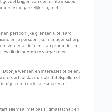
gevoel krijgen van een echte insider.
mmunity toegankelijk zijn, met
innen persoonlijke grenzen uiteraard,
casino en je persoonlijke manager scherp
eem verder actief deel aan promoties en
 loyaliteitspunten te vergaren en
Door je wensen en interesses te delen,
fereert, of dat nu slots, tafelspellen of
ordt afgestemd op lokale smaken of
start allemaal met basis lidmaatschap en