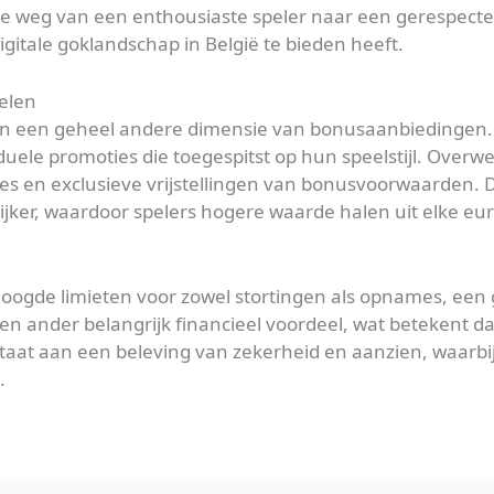
 De weg van een enthousiaste speler naar een gerespecte
gitale goklandschap in België te bieden heeft.
elen
 van een geheel andere dimensie van bonusaanbiedingen.
ele promoties die toegespitst op hun speelstijl. Overw
s en exclusieve vrijstellingen van bonusvoorwaarden. D
jker, waardoor spelers hogere waarde halen uit elke eur
hoogde limieten voor zowel stortingen als opnames, een 
n ander belangrijk financieel voordeel, wat betekent da
staat aan een beleving van zekerheid en aanzien, waarbij
.