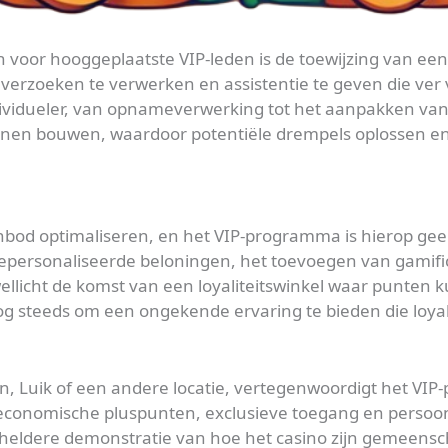
 voor hooggeplaatste VIP-leden is de toewijzing van ee
erzoeken te verwerken en assistentie te geven die ver v
individueler, van opnameverwerking tot het aanpakken van
nen bouwen, waardoor potentiële drempels oplossen en h
aanbod optimaliseren, en het VIP-programma is hierop gee
 gepersonaliseerde beloningen, het toevoegen van gami
ellicht de komst van een loyaliteitswinkel waar punten
g steeds om een ongekende ervaring te bieden die loyali
n, Luik of een andere locatie, vertegenwoordigt het VIP
conomische pluspunten, exclusieve toegang en persoonli
eldere demonstratie van hoe het casino zijn gemeenschap