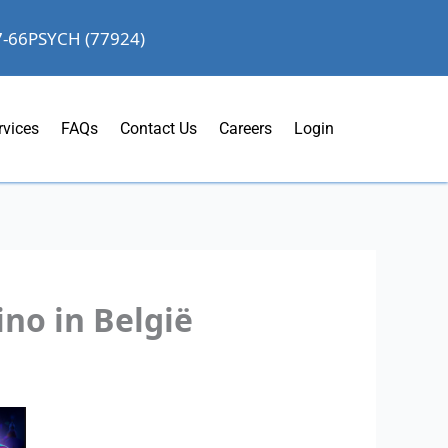
7-66PSYCH (77924)
rvices
FAQs
Contact Us
Careers
Login
ino in België