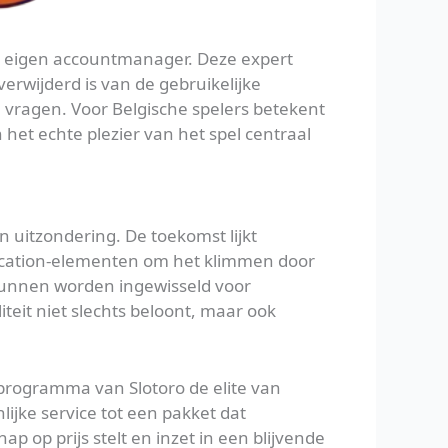
n eigen accountmanager. Deze expert
erwijderd is van de gebruikelijke
 vragen. Voor Belgische spelers betekent
et echte plezier van het spel centraal
n uitzondering. De toekomst lijkt
fication-elementen om het klimmen door
 kunnen worden ingewisseld voor
teit niet slechts beloont, maar ook
-programma van Slotoro de elite van
jke service tot een pakket dat
 op prijs stelt en inzet in een blijvende