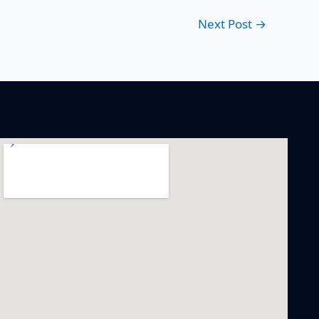
Next Post
→