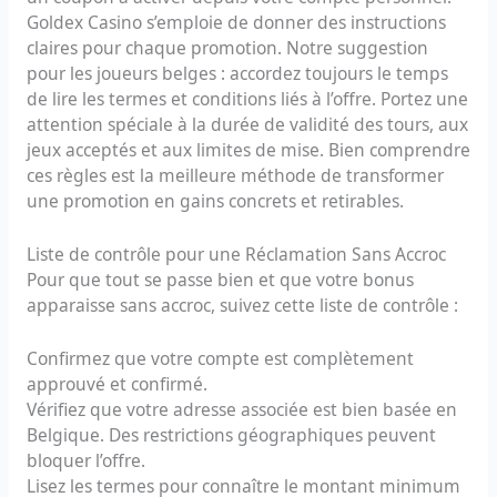
Goldex Casino s’emploie de donner des instructions
claires pour chaque promotion. Notre suggestion
pour les joueurs belges : accordez toujours le temps
de lire les termes et conditions liés à l’offre. Portez une
attention spéciale à la durée de validité des tours, aux
jeux acceptés et aux limites de mise. Bien comprendre
ces règles est la meilleure méthode de transformer
une promotion en gains concrets et retirables.
Liste de contrôle pour une Réclamation Sans Accroc
Pour que tout se passe bien et que votre bonus
apparaisse sans accroc, suivez cette liste de contrôle :
Confirmez que votre compte est complètement
approuvé et confirmé.
Vérifiez que votre adresse associée est bien basée en
Belgique. Des restrictions géographiques peuvent
bloquer l’offre.
Lisez les termes pour connaître le montant minimum