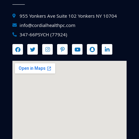
955 Yonkers Ave Suite 102 Yonkers NY 10704
info@cordialhealthpc.com
347-66PSYCH (77924)
F
T
I
P
Y
S
L
a
w
n
i
o
n
i
c
i
s
n
u
a
n
e
t
t
t
t
p
k
b
t
a
e
u
c
e
o
e
g
r
b
h
d
o
r
r
e
e
a
i
k
a
s
t
n
m
t
-
-
i
p
n