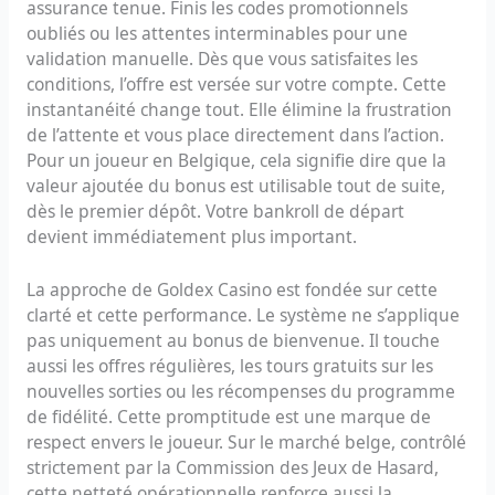
assurance tenue. Finis les codes promotionnels
oubliés ou les attentes interminables pour une
validation manuelle. Dès que vous satisfaites les
conditions, l’offre est versée sur votre compte. Cette
instantanéité change tout. Elle élimine la frustration
de l’attente et vous place directement dans l’action.
Pour un joueur en Belgique, cela signifie dire que la
valeur ajoutée du bonus est utilisable tout de suite,
dès le premier dépôt. Votre bankroll de départ
devient immédiatement plus important.
La approche de Goldex Casino est fondée sur cette
clarté et cette performance. Le système ne s’applique
pas uniquement au bonus de bienvenue. Il touche
aussi les offres régulières, les tours gratuits sur les
nouvelles sorties ou les récompenses du programme
de fidélité. Cette promptitude est une marque de
respect envers le joueur. Sur le marché belge, contrôlé
strictement par la Commission des Jeux de Hasard,
cette netteté opérationnelle renforce aussi la