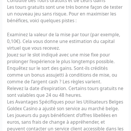
Conduite des Tours Gratuits et de Leurs Gains
Les tours gratuits sont une très bonne façon de tester
un nouveau jeu sans risque. Pour en maximiser les
bénéfices, voici quelques pistes :
Examinez la valeur de la mise par tour (par exemple,
0,10€). Cela vous donne une estimation du capital
virtuel que vous recevez.
Jouez sur le slot indiqué avec une mise fixe pour
prolonger l’expérience le plus longtemps possible.
Enquêtez sur le sort des gains. Sont-ils crédités
comme un bonus assujetti à conditions de mise, ou
comme de l’argent cash ? Les règles varient.
Relevez la date d’expiration. Certains tours gratuits ne
sont valables que 24 ou 48 heures.
Les Avantages Spécifiques pour les Utilisateurs Belges
Goldex Casino a ajusté son service au marché belge.
Les joueurs du pays bénéficient d’offres libellées en
euros, sans frais de change à appréhender, et
peuvent contacter un service client accessible dans les