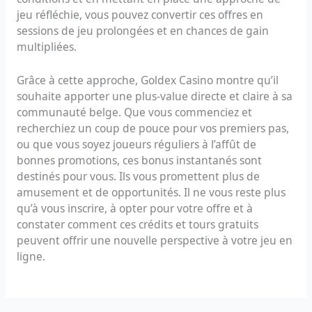
jeu réfléchie, vous pouvez convertir ces offres en
sessions de jeu prolongées et en chances de gain
multipliées.
Grâce à cette approche, Goldex Casino montre qu’il
souhaite apporter une plus-value directe et claire à sa
communauté belge. Que vous commenciez et
recherchiez un coup de pouce pour vos premiers pas,
ou que vous soyez joueurs réguliers à l’affût de
bonnes promotions, ces bonus instantanés sont
destinés pour vous. Ils vous promettent plus de
amusement et de opportunités. Il ne vous reste plus
qu’à vous inscrire, à opter pour votre offre et à
constater comment ces crédits et tours gratuits
peuvent offrir une nouvelle perspective à votre jeu en
ligne.