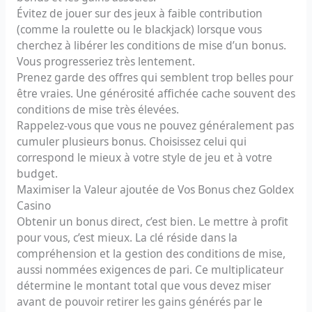
Évitez de jouer sur des jeux à faible contribution
(comme la roulette ou le blackjack) lorsque vous
cherchez à libérer les conditions de mise d’un bonus.
Vous progresseriez très lentement.
Prenez garde des offres qui semblent trop belles pour
être vraies. Une générosité affichée cache souvent des
conditions de mise très élevées.
Rappelez-vous que vous ne pouvez généralement pas
cumuler plusieurs bonus. Choisissez celui qui
correspond le mieux à votre style de jeu et à votre
budget.
Maximiser la Valeur ajoutée de Vos Bonus chez Goldex
Casino
Obtenir un bonus direct, c’est bien. Le mettre à profit
pour vous, c’est mieux. La clé réside dans la
compréhension et la gestion des conditions de mise,
aussi nommées exigences de pari. Ce multiplicateur
détermine le montant total que vous devez miser
avant de pouvoir retirer les gains générés par le