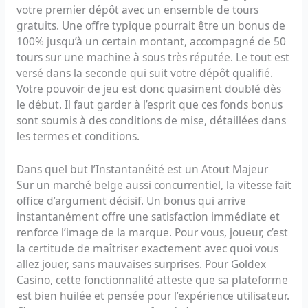
votre premier dépôt avec un ensemble de tours
gratuits. Une offre typique pourrait être un bonus de
100% jusqu’à un certain montant, accompagné de 50
tours sur une machine à sous très réputée. Le tout est
versé dans la seconde qui suit votre dépôt qualifié.
Votre pouvoir de jeu est donc quasiment doublé dès
le début. Il faut garder à l’esprit que ces fonds bonus
sont soumis à des conditions de mise, détaillées dans
les termes et conditions.
Dans quel but l’Instantanéité est un Atout Majeur
Sur un marché belge aussi concurrentiel, la vitesse fait
office d’argument décisif. Un bonus qui arrive
instantanément offre une satisfaction immédiate et
renforce l’image de la marque. Pour vous, joueur, c’est
la certitude de maîtriser exactement avec quoi vous
allez jouer, sans mauvaises surprises. Pour Goldex
Casino, cette fonctionnalité atteste que sa plateforme
est bien huilée et pensée pour l’expérience utilisateur.