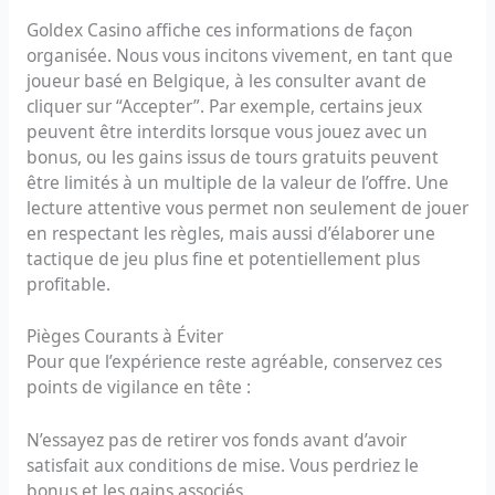
Goldex Casino affiche ces informations de façon
organisée. Nous vous incitons vivement, en tant que
joueur basé en Belgique, à les consulter avant de
cliquer sur “Accepter”. Par exemple, certains jeux
peuvent être interdits lorsque vous jouez avec un
bonus, ou les gains issus de tours gratuits peuvent
être limités à un multiple de la valeur de l’offre. Une
lecture attentive vous permet non seulement de jouer
en respectant les règles, mais aussi d’élaborer une
tactique de jeu plus fine et potentiellement plus
profitable.
Pièges Courants à Éviter
Pour que l’expérience reste agréable, conservez ces
points de vigilance en tête :
N’essayez pas de retirer vos fonds avant d’avoir
satisfait aux conditions de mise. Vous perdriez le
bonus et les gains associés.