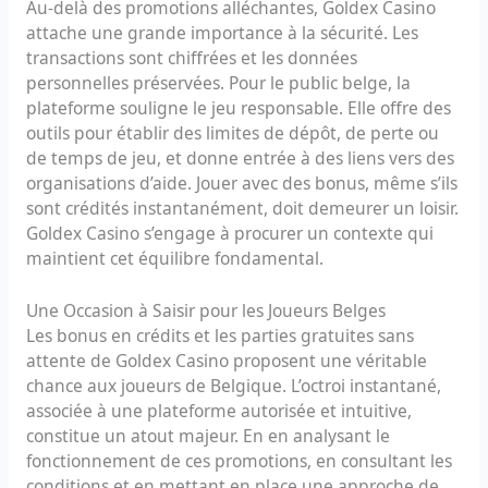
Au-delà des promotions alléchantes, Goldex Casino
attache une grande importance à la sécurité. Les
transactions sont chiffrées et les données
personnelles préservées. Pour le public belge, la
plateforme souligne le jeu responsable. Elle offre des
outils pour établir des limites de dépôt, de perte ou
de temps de jeu, et donne entrée à des liens vers des
organisations d’aide. Jouer avec des bonus, même s’ils
sont crédités instantanément, doit demeurer un loisir.
Goldex Casino s’engage à procurer un contexte qui
maintient cet équilibre fondamental.
Une Occasion à Saisir pour les Joueurs Belges
Les bonus en crédits et les parties gratuites sans
attente de Goldex Casino proposent une véritable
chance aux joueurs de Belgique. L’octroi instantané,
associée à une plateforme autorisée et intuitive,
constitue un atout majeur. En en analysant le
fonctionnement de ces promotions, en consultant les
conditions et en mettant en place une approche de