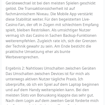
Gerätewechsel ist bei den meisten Spielen geschickt
gelöst. Die Transaktionssicherheit ist auf
fachmännischem Niveau. Die Mobile App verstärkt
diese Stabilität weiter. Für den begeisterten Live-
Casino-Fan, der oft in Zügen mit schlechtem Empfang
spielt, bleiben Restrisiken. Als umsichtiger Nutzer
vermag ich das Casino in Sachen Backup-Funktionen
weiterempfehlen. Zugleich rate ich, sich der Grenzen
der Technik gewahr zu sein. Am Ende besticht die
praktische Umsetzung eher als bunte
Werbeversprechen.
Ergebnis 2: Nahtloses Umschalten zwischen Geräten
Das Umschalten zwischen Devices ist für mich als
unterwegs aktiven Nutzer tägliche Praxis. Ich
überprüfte, ob ich ein Spiel auf dem Laptop beginnen
und auf dem Handy weiterspielen kann. Bei den
meisten Slots von Bonuskong klappte das sehr gut.
Nach dem Login auf dem zweiten Gerät forderte mich