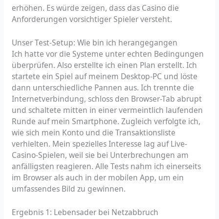
erhöhen. Es würde zeigen, dass das Casino die
Anforderungen vorsichtiger Spieler versteht.
Unser Test-Setup: Wie bin ich herangegangen
Ich hatte vor die Systeme unter echten Bedingungen
überprüfen. Also erstellte ich einen Plan erstellt. Ich
startete ein Spiel auf meinem Desktop-PC und löste
dann unterschiedliche Pannen aus. Ich trennte die
Internetverbindung, schloss den Browser-Tab abrupt
und schaltete mitten in einer vermeintlich laufenden
Runde auf mein Smartphone. Zugleich verfolgte ich,
wie sich mein Konto und die Transaktionsliste
verhielten. Mein spezielles Interesse lag auf Live-
Casino-Spielen, weil sie bei Unterbrechungen am
anfälligsten reagieren. Alle Tests nahm ich einerseits
im Browser als auch in der mobilen App, um ein
umfassendes Bild zu gewinnen.
Ergebnis 1: Lebensader bei Netzabbruch