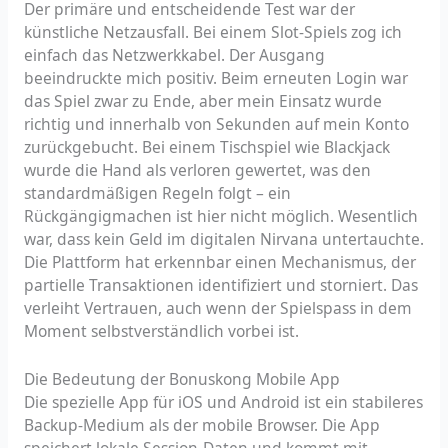
Der primäre und entscheidende Test war der
künstliche Netzausfall. Bei einem Slot-Spiels zog ich
einfach das Netzwerkkabel. Der Ausgang
beeindruckte mich positiv. Beim erneuten Login war
das Spiel zwar zu Ende, aber mein Einsatz wurde
richtig und innerhalb von Sekunden auf mein Konto
zurückgebucht. Bei einem Tischspiel wie Blackjack
wurde die Hand als verloren gewertet, was den
standardmäßigen Regeln folgt – ein
Rückgängigmachen ist hier nicht möglich. Wesentlich
war, dass kein Geld im digitalen Nirvana untertauchte.
Die Plattform hat erkennbar einen Mechanismus, der
partielle Transaktionen identifiziert und storniert. Das
verleiht Vertrauen, auch wenn der Spielspass in dem
Moment selbstverständlich vorbei ist.
Die Bedeutung der Bonuskong Mobile App
Die spezielle App für iOS und Android ist ein stabileres
Backup-Medium als der mobile Browser. Die App
speichert lokale Session-Daten und kommt mit