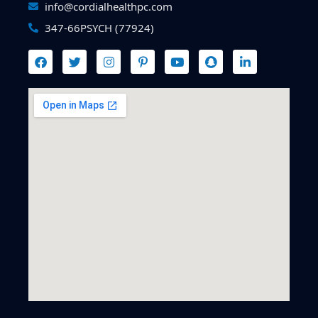
info@cordialhealthpc.com
347-66PSYCH (77924)
F
T
I
P
Y
S
L
a
w
n
i
o
n
i
c
i
s
n
u
a
n
e
t
t
t
t
p
k
b
t
a
e
u
c
e
o
e
g
r
b
h
d
o
r
r
e
e
a
i
k
a
s
t
n
m
t
-
-
i
p
n