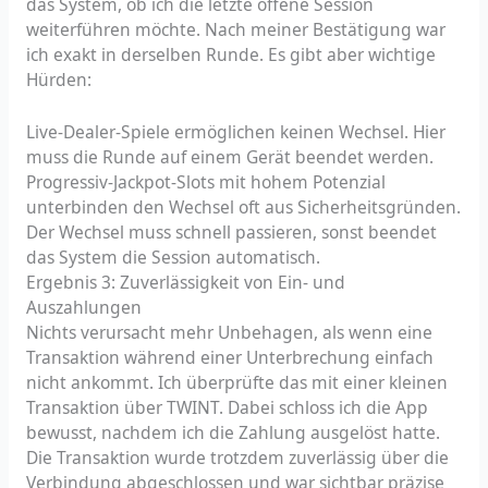
das System, ob ich die letzte offene Session
weiterführen möchte. Nach meiner Bestätigung war
ich exakt in derselben Runde. Es gibt aber wichtige
Hürden:
Live-Dealer-Spiele ermöglichen keinen Wechsel. Hier
muss die Runde auf einem Gerät beendet werden.
Progressiv-Jackpot-Slots mit hohem Potenzial
unterbinden den Wechsel oft aus Sicherheitsgründen.
Der Wechsel muss schnell passieren, sonst beendet
das System die Session automatisch.
Ergebnis 3: Zuverlässigkeit von Ein- und
Auszahlungen
Nichts verursacht mehr Unbehagen, als wenn eine
Transaktion während einer Unterbrechung einfach
nicht ankommt. Ich überprüfte das mit einer kleinen
Transaktion über TWINT. Dabei schloss ich die App
bewusst, nachdem ich die Zahlung ausgelöst hatte.
Die Transaktion wurde trotzdem zuverlässig über die
Verbindung abgeschlossen und war sichtbar präzise