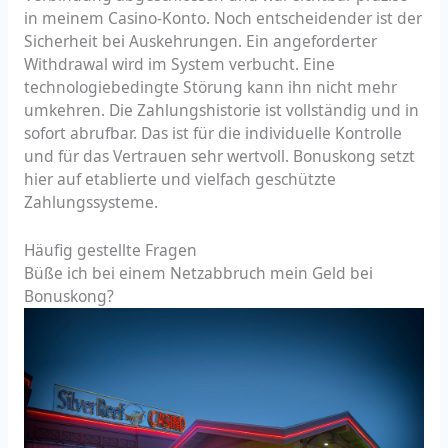
in meinem Casino-Konto. Noch entscheidender ist der
Sicherheit bei Auskehrungen. Ein angeforderter
Withdrawal wird im System verbucht. Eine
technologiebedingte Störung kann ihn nicht mehr
umkehren. Die Zahlungshistorie ist vollständig und in
sofort abrufbar. Das ist für die individuelle Kontrolle
und für das Vertrauen sehr wertvoll. Bonuskong setzt
hier auf etablierte und vielfach geschützte
Zahlungssysteme.
Häufig gestellte Fragen
Büße ich bei einem Netzabbruch mein Geld bei
Bonuskong?