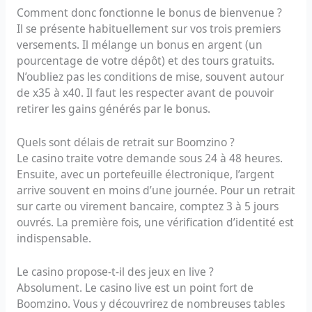
Comment donc fonctionne le bonus de bienvenue ?
Il se présente habituellement sur vos trois premiers
versements. Il mélange un bonus en argent (un
pourcentage de votre dépôt) et des tours gratuits.
N’oubliez pas les conditions de mise, souvent autour
de x35 à x40. Il faut les respecter avant de pouvoir
retirer les gains générés par le bonus.
Quels sont délais de retrait sur Boomzino ?
Le casino traite votre demande sous 24 à 48 heures.
Ensuite, avec un portefeuille électronique, l’argent
arrive souvent en moins d’une journée. Pour un retrait
sur carte ou virement bancaire, comptez 3 à 5 jours
ouvrés. La première fois, une vérification d’identité est
indispensable.
Le casino propose-t-il des jeux en live ?
Absolument. Le casino live est un point fort de
Boomzino. Vous y découvrirez de nombreuses tables