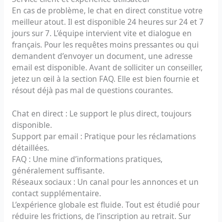
En cas de problème, le chat en direct constitue votre
meilleur atout. Il est disponible 24 heures sur 24 et 7
jours sur 7. L’équipe intervient vite et dialogue en
français. Pour les requêtes moins pressantes ou qui
demandent d’envoyer un document, une adresse
email est disponible. Avant de solliciter un conseiller,
jetez un œil à la section FAQ. Elle est bien fournie et
résout déjà pas mal de questions courantes.
Chat en direct : Le support le plus direct, toujours
disponible.
Support par email : Pratique pour les réclamations
détaillées.
FAQ : Une mine d’informations pratiques,
généralement suffisante.
Réseaux sociaux : Un canal pour les annonces et un
contact supplémentaire.
L’expérience globale est fluide. Tout est étudié pour
réduire les frictions, de l’inscription au retrait. Sur