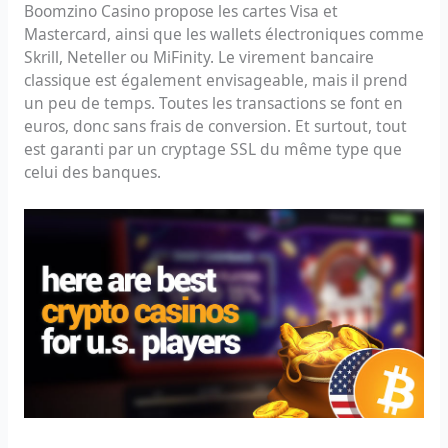
Boomzino Casino
propose les cartes Visa et
Mastercard, ainsi que les wallets électroniques comme
Skrill, Neteller ou MiFinity. Le virement bancaire
classique est également envisageable, mais il prend
un peu de temps. Toutes les transactions se font en
euros, donc sans frais de conversion. Et surtout, tout
est garanti par un cryptage SSL du même type que
celui des banques.