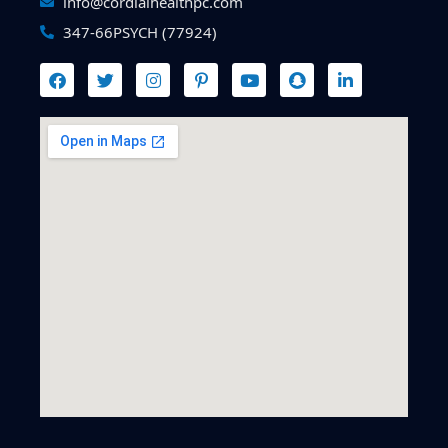
info@cordialhealthpc.com
347-66PSYCH (77924)
F
T
I
P
Y
S
L
a
w
n
i
o
n
i
c
i
s
n
u
a
n
e
t
t
t
t
p
k
b
t
a
e
u
c
e
o
e
g
r
b
h
d
o
r
r
e
e
a
i
k
a
s
t
n
m
t
-
-
i
p
n