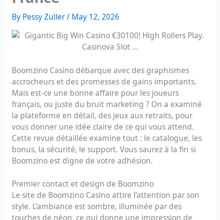
By
Pessy Zuller
/
May 12, 2026
Boomzino Casino débarque avec des graphismes
accrocheurs et des promesses de gains importants.
Mais est-ce une bonne affaire pour les joueurs
français, ou juste du bruit marketing ? On a examiné
la plateforme en détail, des jeux aux retraits, pour
vous donner une idée claire de ce qui vous attend.
Cette revue détaillée examine tout : le catalogue, les
bonus, la sécurité, le support. Vous saurez à la fin si
Boomzino est digne de votre adhésion.
Premier contact et design de Boomzino
Le site de Boomzino Casino attire l’attention par son
style. L’ambiance est sombre, illuminée par des
touches de néon, ce qui donne une impression de