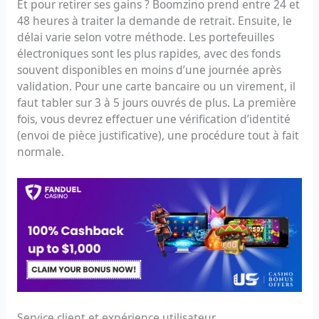
Et pour retirer ses gains ? Boomzino prend entre 24 et
48 heures à traiter la demande de retrait. Ensuite, le
délai varie selon votre méthode. Les portefeuilles
électroniques sont les plus rapides, avec des fonds
souvent disponibles en moins d’une journée après
validation. Pour une carte bancaire ou un virement, il
faut tabler sur 3 à 5 jours ouvrés de plus. La première
fois, vous devrez effectuer une vérification d’identité
(envoi de pièce justificative), une procédure tout à fait
normale.
Service client et expérience utilisateur