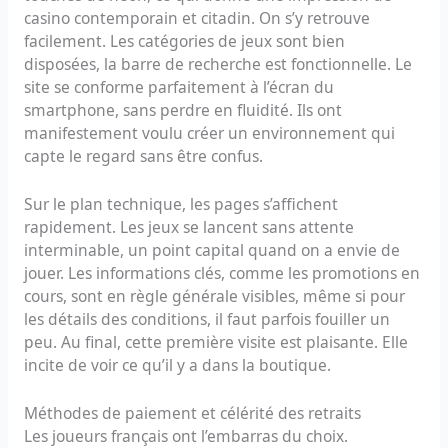
casino contemporain et citadin. On s’y retrouve
facilement. Les catégories de jeux sont bien
disposées, la barre de recherche est fonctionnelle. Le
site se conforme parfaitement à l’écran du
smartphone, sans perdre en fluidité. Ils ont
manifestement voulu créer un environnement qui
capte le regard sans être confus.
Sur le plan technique, les pages s’affichent
rapidement. Les jeux se lancent sans attente
interminable, un point capital quand on a envie de
jouer. Les informations clés, comme les promotions en
cours, sont en règle générale visibles, même si pour
les détails des conditions, il faut parfois fouiller un
peu. Au final, cette première visite est plaisante. Elle
incite de voir ce qu’il y a dans la boutique.
Méthodes de paiement et célérité des retraits
Les joueurs français ont l’embarras du choix.