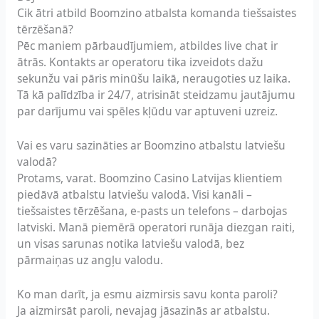
Cik ātri atbild Boomzino atbalsta komanda tiešsaistes
tērzēšanā?
Pēc maniem pārbaudījumiem, atbildes live chat ir
ātrās. Kontakts ar operatoru tika izveidots dažu
sekunžu vai pāris minūšu laikā, neraugoties uz laika.
Tā kā palīdzība ir 24/7, atrisināt steidzamu jautājumu
par darījumu vai spēles kļūdu var aptuveni uzreiz.
Vai es varu sazināties ar Boomzino atbalstu latviešu
valodā?
Protams, varat. Boomzino Casino Latvijas klientiem
piedāvā atbalstu latviešu valodā. Visi kanāli –
tiešsaistes tērzēšana, e-pasts un telefons – darbojas
latviski. Manā piemērā operatori runāja diezgan raiti,
un visas sarunas notika latviešu valodā, bez
pārmaiņas uz angļu valodu.
Ko man darīt, ja esmu aizmirsis savu konta paroli?
Ja aizmirsāt paroli, nevajag jāsazinās ar atbalstu.