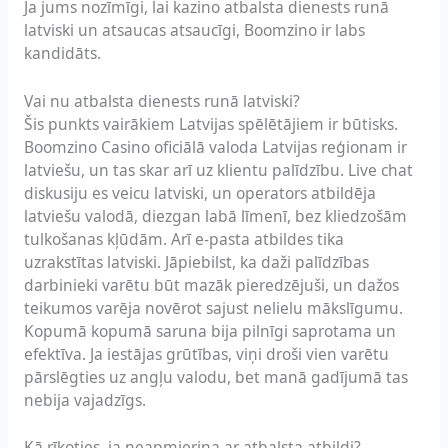
Ja jums nozīmīgi, lai kazino atbalsta dienests runā
latviski un atsaucas atsaucīgi, Boomzino ir labs
kandidāts.
Vai nu atbalsta dienests runā latviski?
Šis punkts vairākiem Latvijas spēlētājiem ir būtisks.
Boomzino Casino oficiālā valoda Latvijas reģionam ir
latviešu, un tas skar arī uz klientu palīdzību. Live chat
diskusiju es veicu latviski, un operators atbildēja
latviešu valodā, diezgan labā līmenī, bez kliedzošām
tulkošanas kļūdām. Arī e-pasta atbildes tika
uzrakstītas latviski. Jāpiebilst, ka daži palīdzības
darbinieki varētu būt mazāk pieredzējuši, un dažos
teikumos varēja novērot sajust nelielu mākslīgumu.
Kopumā kopumā saruna bija pilnīgi saprotama un
efektīva. Ja iestājas grūtības, viņi droši vien varētu
pārslēgties uz angļu valodu, bet manā gadījumā tas
nebija vajadzīgs.
Kā rīkoties, ja neapmierina ar atbalsta atbildi?