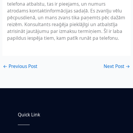
telefona atbalstu, tas ir pieejams, un numurs
atrodams kontaktinformācijas sadaļā. Es zvanīju vēlu
pēcpusdienā, un mans zvans tika paņemts pēc dažām
reizēm. Konsultants reaģēja pieklājīgi un atbalstīja
atrisināt jautājumu par izmaksu termiņiem. Šī ir laba
papildus iespēja tiem, kam patīk runāt pa telefonu.
←
Previous Post
Next Post
→
Quick Link