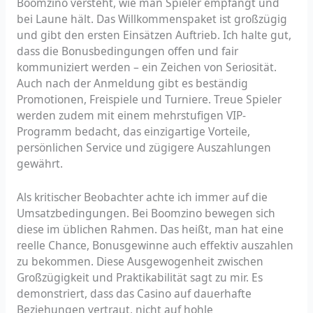
Boomzino versteht, wie man Spieler empfängt und
bei Laune hält. Das Willkommenspaket ist großzügig
und gibt den ersten Einsätzen Auftrieb. Ich halte gut,
dass die Bonusbedingungen offen und fair
kommuniziert werden – ein Zeichen von Seriosität.
Auch nach der Anmeldung gibt es beständig
Promotionen, Freispiele und Turniere. Treue Spieler
werden zudem mit einem mehrstufigen VIP-
Programm bedacht, das einzigartige Vorteile,
persönlichen Service und zügigere Auszahlungen
gewährt.
Als kritischer Beobachter achte ich immer auf die
Umsatzbedingungen. Bei Boomzino bewegen sich
diese im üblichen Rahmen. Das heißt, man hat eine
reelle Chance, Bonusgewinne auch effektiv auszahlen
zu bekommen. Diese Ausgewogenheit zwischen
Großzügigkeit und Praktikabilität sagt zu mir. Es
demonstriert, dass das Casino auf dauerhafte
Beziehungen vertraut, nicht auf hohle