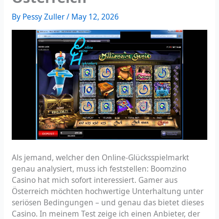
By
Pessy Zuller
/
May 12, 2026
Als jemand, welcher den Online-Glücksspielmarkt
genau analysiert, muss ich feststellen: Boomzino
Casino hat mich sofort interessiert. Gamer aus
Österreich möchten hochwertige Unterhaltung unter
seriösen Bedingungen – und genau das bietet dieses
Casino. In meinem Test zeige ich einen Anbieter, der