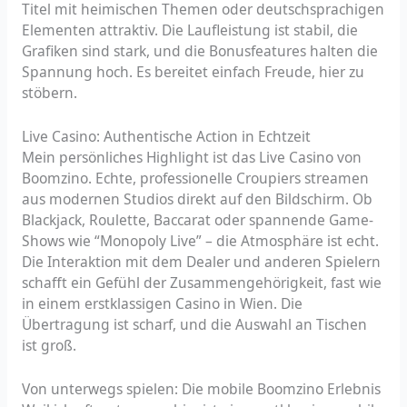
Titel mit heimischen Themen oder deutschsprachigen
Elementen attraktiv. Die Laufleistung ist stabil, die
Grafiken sind stark, und die Bonusfeatures halten die
Spannung hoch. Es bereitet einfach Freude, hier zu
stöbern.
Live Casino: Authentische Action in Echtzeit
Mein persönliches Highlight ist das Live Casino von
Boomzino. Echte, professionelle Croupiers streamen
aus modernen Studios direkt auf den Bildschirm. Ob
Blackjack, Roulette, Baccarat oder spannende Game-
Shows wie “Monopoly Live” – die Atmosphäre ist echt.
Die Interaktion mit dem Dealer und anderen Spielern
schafft ein Gefühl der Zusammengehörigkeit, fast wie
in einem erstklassigen Casino in Wien. Die
Übertragung ist scharf, und die Auswahl an Tischen
ist groß.
Von unterwegs spielen: Die mobile Boomzino Erlebnis