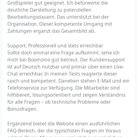
Großspieler gut geeignet. Ich befürworte die
deutliche Darstellung zu potenziellen
Bearbeitungsdauern. Das unterstützt bei der
Organisation. Dieser kompetente Umgang mit
Zahlungen ergänzt das Gesamtbild ab.
Support: Professionell und stets erreichbar
Sollte doch einmal eine Frage aufkommt, sehe ich
mich bei Boomzino gut betreut. Der Kundensupport
ist auf Deutsch nutzbar und primär über einen Live-
Chat erreichbar. In meinen Tests reagierte dieser
rasch und kompetent. Daneben stehen E-Mail und ein
Telefonservice zur Verfügung. Die Mitarbeiter sind
hilfsbereit, lösungsorientiert und zeigen Verständnis
für alle Fragen – ob technische Probleme oder
Bonusfragen.
Ergänzend bietet die Website einen ausführlichen
FAQ-Bereich, der die typischsten Fragen im Voraus