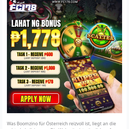
Was Boomzino für Österreich reizvoll ist, liegt an die