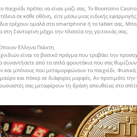
ο παιχνίδι πρέπει να είναι μαζί σας. Το Boomzino Casino
λεια σε κάθε οθόνη, είτε μέσω μιας ειδικής εφαρμογής.
ίδια τρέχουν ομαλά στο smartphone ή το tablet σας. Μπο
 στη Σαντορίνη μέχρι την πλατεία της γειτονιάς σας.
 Όποιον Έλληνα Παίκτη
ιχνιδιών είναι το βασικό πράγμα που τραβάει την προσοχ
α συναντήσετε από τα απλά φρουτάκια που σας θυμίζουν 
ν και μπόνους που μεταμορφώνουν το παιχνίδι. Φυσικά,
 μαύρο και πόκερ σε διάφορες μορφές. Αν προτιμάτε την 
ουσιαστές σας μεταφέρουν τη δράση απευθείας στο σπίτι 