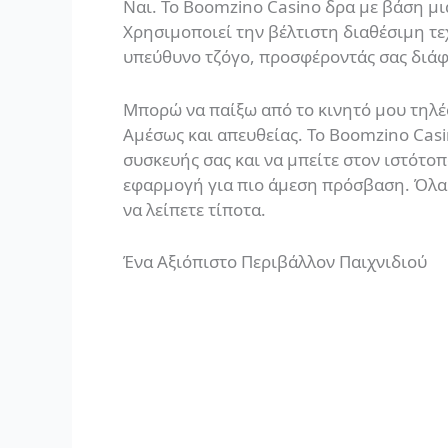
Ναι. Το Boomzino Casino δρα με βάση μια
Χρησιμοποιεί την βέλτιστη διαθέσιμη τ
υπεύθυνο τζόγο, προσφέροντάς σας διάφορ
Μπορώ να παίξω από το κινητό μου τηλέ
Αμέσως και απευθείας. Το Boomzino Casi
συσκευής σας και να μπείτε στον ιστότο
εφαρμογή για πιο άμεση πρόσβαση. Όλα τα
να λείπετε τίποτα.
Ένα Αξιόπιστο Περιβάλλον Παιχνιδιού