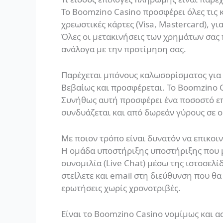
Το Boomzino Casino προσφέρει όλες τις 
χρεωστικές κάρτες (Visa, Mastercard), γ
Όλες οι μετακινήσεις των χρημάτων σα
ανάλογα με την προτίμηση σας.
Παρέχεται μπόνους καλωσορίσματος για 
Βεβαίως και προσφέρεται. Το Boomzino C
Συνήθως αυτή προσφέρει ένα ποσοστό επί
συνδυάζεται και από δωρεάν γύρους σε ο
Με ποιον τρόπο είναι δυνατόν να επικο
Η ομάδα υποστήριξης υποστήριξης που μι
συνομιλία (Live Chat) μέσω της ιστοσελί
στείλετε και email στη διεύθυνση που θα
ερωτήσεις χωρίς χρονοτριβές.
Είναι το Boomzino Casino νομίμως και α