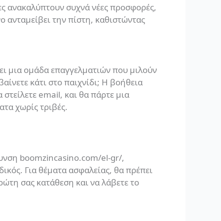
ες ανακαλύπτουν συχνά νέες προσφορές,
ο ανταμείβει την πίστη, καθιστώντας
νει μια ομάδα επαγγελματιών που μιλούν
αίνετε κάτι στο παιχνίδι; Η βοήθεια
στείλετε email, και θα πάρτε μια
ατα χωρίς τριβές.
υνση boomzincasino.com/el-gr/,
ικός. Για θέματα ασφαλείας, θα πρέπει
ρώτη σας κατάθεση και να λάβετε το