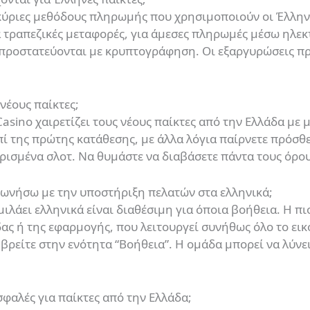
κύριες μεθόδους πληρωμής που χρησιμοποιούν οι Έλληνε
ια τραπεζικές μεταφορές, για άμεσες πληρωμές μέσω ηλεκτ
ς προστατεύονται με κρυπτογράφηση. Οι εξαργυρώσεις 
νέους παίκτες;
asino χαιρετίζει τους νέους παίκτες από την Ελλάδα μ
 της πρώτης κατάθεσης, με άλλα λόγια παίρνετε πρόσθε
ρισμένα σλοτ. Να θυμάστε να διαβάσετε πάντα τους όρους
ινωνήσω με την υποστήριξη πελατών στα ελληνικά;
λάει ελληνικά είναι διαθέσιμη για όποια βοήθεια. Η πι
δας ή της εφαρμογής, που λειτουργεί συνήθως όλο το εικ
 βρείτε στην ενότητα “Βοήθεια”. Η ομάδα μπορεί να λύνε
σφαλές για παίκτες από την Ελλάδα;