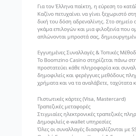
Για τον Έλληνα παίκτη, η εύρεση το κατά
Καζίνο
πετυχαίνει να γίνει ξεχωριστό στ
δική του δόση αδρεναλίνης. Στο σημείο 
γκάμα επιλογών και μια φιλοξενία που ο
απλώνονται μπροστά σας, δημιουργημένος
Εγγυημένες Συναλλαγές & Τοπικές Μέθο
Το Boomzino Casino στηρίζεται πάνω στη
προστατεύει κάθε πληροφορία και συναλλα
δημοφιλείς και φερέγγυες μεθόδους πληρ
χρήματα και να τα αναλάβετε, ταχύτατα κ
Πιστωτικές κάρτες (Visa, Mastercard)
Τραπεζικές μεταφορές
Στιγμιαίες ηλεκτρονικές τραπεζικές πλη
Δημοφιλείς e-wallet υπηρεσίες
Όλες οι συναλλαγές διασφαλίζονται με S