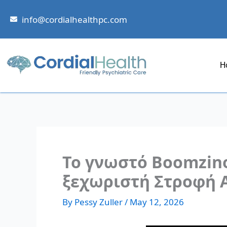
Skip
to
info@cordialhealthpc.com
content
H
Το γνωστό Boomzino
ξεχωριστή Στροφή Α
By
Pessy Zuller
/
May 12, 2026