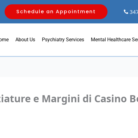
Schedule an Appointment
34
ome
About Us
Psychiatry Services
Mental Healthcare Se
iature e Margini di Casino 