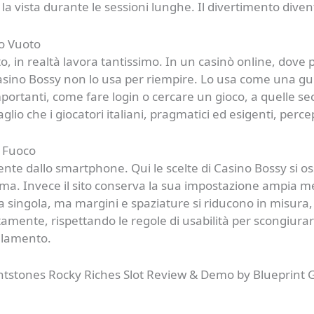
a vista durante le sessioni lunghe. Il divertimento divent
lo Vuoto
 in realtà lavora tantissimo. In un casinò online, dove pu
sino Bossy non lo usa per riempire. Lo usa come una gu
portanti, come fare login o cercare un gioco, a quelle se
lio che i giocatori italiani, pragmatici ed esigenti, perc
l Fuoco
lmente dallo smartphone. Qui le scelte di Casino Bossy si
tissima. Invece il sito conserva la sua impostazione ampia 
 singola, ma margini e spaziature si riducono in misura, 
amente, rispettando le regole di usabilità per scongiurare
ollamento.