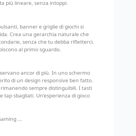
a più lineare, senza intoppi.
lsanti, banner e griglie di giochi si
ida. Crea una gerarchia naturale che
condarie, senza che tu debba rifletterci.
episcono al primo sguardo.
 osservano ancor di più. In uno schermo
merito di un design responsive ben fatto.
rimanendo sempre distinguibili. I tasti
 tap sbagliati. Un’esperienza di gioco