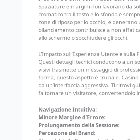
Spaziature e margini non lavorano da sol
cromatico tra il testo e lo sfondo è semp
zone di riposo per lo occhio, e generano 
bilanciamento contribuisce a non affaticare
allo schermo o socchiudere gli occhi.
L’Impatto sull’Esperienza Utente e sulla F
Questi dettagli tecnici conducono a un so
visivi trasmette un messaggio di profession
forma, questo aspetto è cruciale. Casino 
da un’interfaccia aggressiva. Ti ritrovi 
fa tornare un visitatore, convertendolo i
Navigazione Intuitiva:
Minore Margine d’Errore:
Prolungamento della Sessione:
Percezione del Brand: