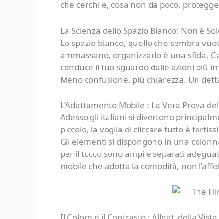
che cerchi e, cosa non da poco, protegge l
La Scienza dello Spazio Bianco: Non è So
Lo spazio bianco, quello che sembra vuoto,
ammassano, organizzarlo è una sfida. Ca
conduce il tuo sguardo dalle azioni più im
Meno confusione, più chiarezza. Un dettag
L’Adattamento Mobile : La Vera Prova de
Adesso gli italiani si divertono principa
piccolo, la voglia di cliccare tutto è for
Gli elementi si dispongono in una colonna
per il tocco sono ampi e separati adeguat
mobile che adotta la comodità, non l’aff
Il Colore e il Contrasto : Alleati della Vista