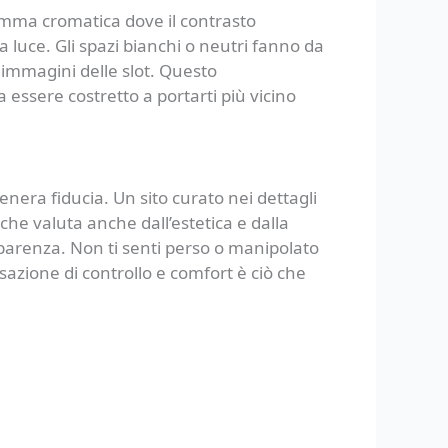
amma cromatica dove il contrasto
 luce. Gli spazi bianchi o neutri fanno da
 immagini delle slot. Questo
a essere costretto a portarti più vicino
nera fiducia. Un sito curato nei dettagli
 che valuta anche dall’estetica e dalla
sparenza. Non ti senti perso o manipolato
sazione di controllo e comfort è ciò che