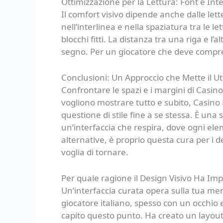
Ottimizzazione per la Lettura: Font e Int
Il comfort visivo dipende anche dalle lett
nell’interlinea e nella spaziatura tra le l
blocchi fitti. La distanza tra una riga e l
segno. Per un giocatore che deve compren
Conclusioni: Un Approccio che Mette il U
Confrontare le spazi e i margini di
Casino
vogliono mostrare tutto e subito, Casino 
questione di stile fine a se stessa. È una s
un’interfaccia che respira, dove ogni ele
alternative, è proprio questa cura per i 
voglia di tornare.
Per quale ragione il Design Visivo Ha I
Un’interfaccia curata opera sulla tua ment
giocatore italiano, spesso con un occhio e
capito questo punto. Ha creato un layout 