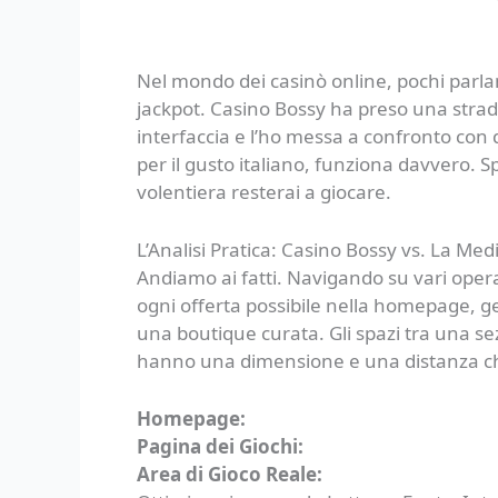
Nel mondo dei casinò online, pochi parlano
jackpot. Casino Bossy ha preso una strada d
interfaccia e l’ho messa a confronto con q
per il gusto italiano, funziona davvero. 
volentiera resterai a giocare.
L’Analisi Pratica: Casino Bossy vs. La Me
Andiamo ai fatti. Navigando su vari operato
ogni offerta possibile nella homepage, ge
una boutique curata. Gli spazi tra una sezi
hanno una dimensione e una distanza ch
Homepage:
Pagina dei Giochi:
Area di Gioco Reale: