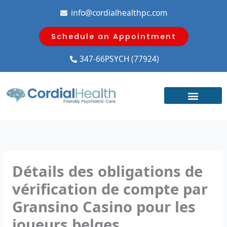
Skip
info@cordialhealthpc.com
to
content
Schedule an Appointment
347-66PSYCH (77924)
Détails des obligations de
vérification de compte par
Gransino Casino pour les
joueurs belges