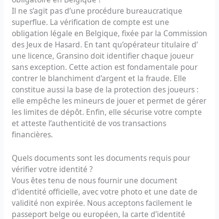
Il ne s’agit pas d’une procédure bureaucratique
superflue. La vérification de compte est une
obligation légale en Belgique, fixée par la Commission
des Jeux de Hasard. En tant qu’opérateur titulaire d’
une licence, Gransino doit identifier chaque joueur
sans exception. Cette action est fondamentale pour
contrer le blanchiment d’argent et la fraude. Elle
constitue aussi la base de la protection des joueurs :
elle empêche les mineurs de jouer et permet de gérer
les limites de dépôt. Enfin, elle sécurise votre compte
et atteste l’authenticité de vos transactions
financières.
Quels documents sont les documents requis pour
vérifier votre identité ?
Vous êtes tenu de nous fournir une document
d’identité officielle, avec votre photo et une date de
validité non expirée. Nous acceptons facilement le
passeport belge ou européen, la carte d’identité