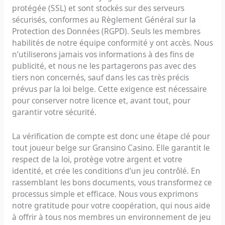
protégée (SSL) et sont stockés sur des serveurs
sécurisés, conformes au Règlement Général sur la
Protection des Données (RGPD). Seuls les membres
habilités de notre équipe conformité y ont accès. Nous
n’utiliserons jamais vos informations à des fins de
publicité, et nous ne les partagerons pas avec des
tiers non concernés, sauf dans les cas très précis
prévus par la loi belge. Cette exigence est nécessaire
pour conserver notre licence et, avant tout, pour
garantir votre sécurité.
La vérification de compte est donc une étape clé pour
tout joueur belge sur Gransino Casino. Elle garantit le
respect de la loi, protège votre argent et votre
identité, et crée les conditions d’un jeu contrôlé. En
rassemblant les bons documents, vous transformez ce
processus simple et efficace. Nous vous exprimons
notre gratitude pour votre coopération, qui nous aide
à offrir à tous nos membres un environnement de jeu