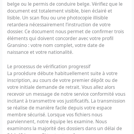
belge ou le permis de conduire belge. Vérifiez que le
document est totalement visible, bien éclairé et
lisible. Un scan flou ou une photocopie illisible
retardera nécessairement l’instruction de votre
dossier. Ce document nous permet de confirmer trois
éléments qui doivent concorder avec votre profil
Gransino : votre nom complet, votre date de
naissance et votre nationalité.
Le processus de vérification progressif
La procédure débute habituellement suite à votre
inscription, au cours de votre premier dépôt ou de
votre initiale demande de retrait. Vous allez alors
recevoir un message de notre service conformité vous
incitant à transmettre vos justificatifs. La transmission
se réalise de manière facile depuis votre espace
membre sécurisé. Lorsque vos fichiers nous
parviennent, notre équipe les examine. Nous
examinons la majorité des dossiers dans un délai de