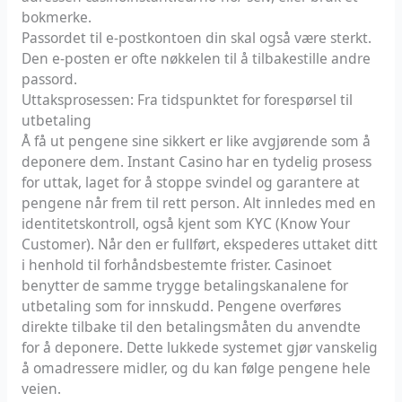
bokmerke.
Passordet til e-postkontoen din skal også være sterkt.
Den e-posten er ofte nøkkelen til å tilbakestille andre
passord.
Uttaksprosessen: Fra tidspunktet for forespørsel til
utbetaling
Å få ut pengene sine sikkert er like avgjørende som å
deponere dem. Instant Casino har en tydelig prosess
for uttak, laget for å stoppe svindel og garantere at
pengene når frem til rett person. Alt innledes med en
identitetskontroll, også kjent som KYC (Know Your
Customer). Når den er fullført, ekspederes uttaket ditt
i henhold til forhåndsbestemte frister. Casinoet
benytter de samme trygge betalingskanalene for
utbetaling som for innskudd. Pengene overføres
direkte tilbake til den betalingsmåten du anvendte
for å deponere. Dette lukkede systemet gjør vanskelig
å omadressere midler, og du kan følge pengene hele
veien.