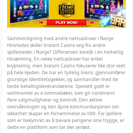
Sammenligning med andre nettcasinoer i Norge
Hvorledes skiller Instant Casino seg fra andre
spillesteder i Norge? Differansen består i en helhetlig
tilnærming. En rekke nettcasinoer har enkel
kryptering, men Instant Casino fokuserer like stor vekt
på hele kjeden. De har en tydelig lisens, gjennomfører
grundige identitetssjekker, og samhandler med de
beste betalingsleverandørene. Spesielt godt er
sortimentet av e-lommebøker, som gir nordmenn
flere valgmuligheter og kontroll. Den aktive
overvåkningen og den åpne kommunikasjonen om
sikkerhet skaper en fornemmelse av tillit. For spillere
som er bekymret av å bevare pengene sine trygge, er
dette en plattform som tar det seriøst.