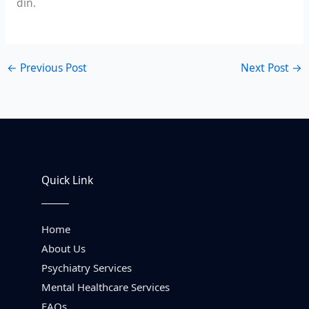
din.
←
Previous Post
Next Post
→
Quick Link
Home
About Us
Psychiatry Services
Mental Healthcare Services
FAQs