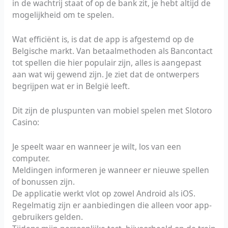
in de wachtrij staat of op de bank zit, je hebt altijd de
mogelijkheid om te spelen.
Wat efficiënt is, is dat de app is afgestemd op de
Belgische markt. Van betaalmethoden als Bancontact
tot spellen die hier populair zijn, alles is aangepast
aan wat wij gewend zijn. Je ziet dat de ontwerpers
begrijpen wat er in België leeft.
Dit zijn de pluspunten van mobiel spelen met Slotoro
Casino:
Je speelt waar en wanneer je wilt, los van een
computer.
Meldingen informeren je wanneer er nieuwe spellen
of bonussen zijn.
De applicatie werkt vlot op zowel Android als iOS.
Regelmatig zijn er aanbiedingen die alleen voor app-
gebruikers gelden.