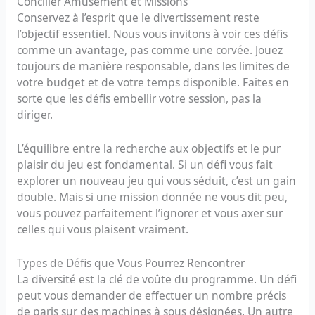
Concilier Amusement et Missions
Conservez à l’esprit que le divertissement reste
l’objectif essentiel. Nous vous invitons à voir ces défis
comme un avantage, pas comme une corvée. Jouez
toujours de manière responsable, dans les limites de
votre budget et de votre temps disponible. Faites en
sorte que les défis embellir votre session, pas la
diriger.
L’équilibre entre la recherche aux objectifs et le pur
plaisir du jeu est fondamental. Si un défi vous fait
explorer un nouveau jeu qui vous séduit, c’est un gain
double. Mais si une mission donnée ne vous dit peu,
vous pouvez parfaitement l’ignorer et vous axer sur
celles qui vous plaisent vraiment.
Types de Défis que Vous Pourrez Rencontrer
La diversité est la clé de voûte du programme. Un défi
peut vous demander de effectuer un nombre précis
de paris sur des machines à sous désignées. Un autre