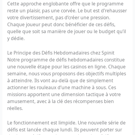
Cette approche englobante offre que le programme
reste un plaisir, pas une corvée. Le but est d’rehausser
votre divertissement, pas d’créer une pression.
Chaque joueur peut donc bénéficier de ces défis,
quelle que soit sa manière de jouer ou le budget qu’il
y dédie.
Le Principe des Défis Hebdomadaires chez Spinit
Notre programme de défis hebdomadaires constitue
une nouvelle étape pour les casinos en ligne. Chaque
semaine, nous vous proposons des objectifs multiples
à atteindre. Ils vont au-delà que de simplement
actionner les rouleaux d’une machine à sous. Ces
missions apportent une dimension tactique à votre
amusement, avec à la clé des récompenses bien
réelles.
Le fonctionnement est limpide. Une nouvelle série de
défis est lancée chaque lundi. Ils peuvent porter sur