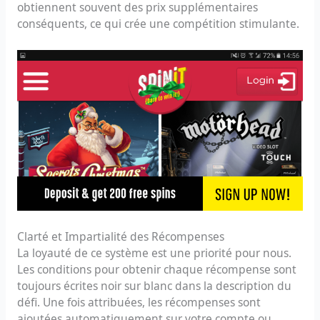
obtiennent souvent des prix supplémentaires
conséquents, ce qui crée une compétition stimulante.
Clarté et Impartialité des Récompenses
La loyauté de ce système est une priorité pour nous.
Les conditions pour obtenir chaque récompense sont
toujours écrites noir sur blanc dans la description du
défi. Une fois attribuées, les récompenses sont
ajoutées automatiquement sur votre compte ou