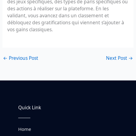
des jeux spécifiques, des types de paris spécifiques ou
des actions à réaliser sur la plateforme. En les
validant, vous avancez dans un classement et
débloquez des gratifications qui viennent s’ajouter à
vos gains classiques.
←
Previous Post
Next Post
→
Quick Link
Home