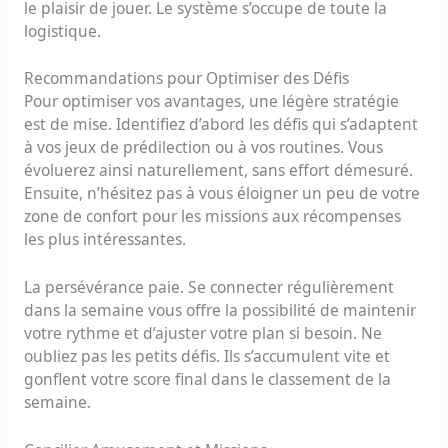
le plaisir de jouer. Le système s’occupe de toute la
logistique.
Recommandations pour Optimiser des Défis
Pour optimiser vos avantages, une légère stratégie
est de mise. Identifiez d’abord les défis qui s’adaptent
à vos jeux de prédilection ou à vos routines. Vous
évoluerez ainsi naturellement, sans effort démesuré.
Ensuite, n’hésitez pas à vous éloigner un peu de votre
zone de confort pour les missions aux récompenses
les plus intéressantes.
La persévérance paie. Se connecter régulièrement
dans la semaine vous offre la possibilité de maintenir
votre rythme et d’ajuster votre plan si besoin. Ne
oubliez pas les petits défis. Ils s’accumulent vite et
gonflent votre score final dans le classement de la
semaine.