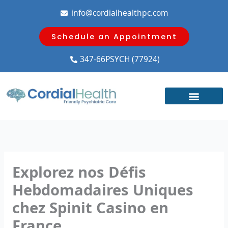
Skip
info@cordialhealthpc.com
to
content
Schedule an Appointment
347-66PSYCH (77924)
Explorez nos Défis
Hebdomadaires Uniques
chez Spinit Casino en
France