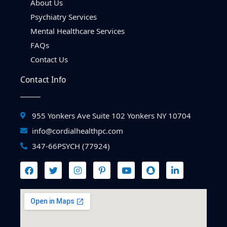
About Us
Psychiatry Services
Mental Healthcare Services
FAQs
Contact Us
Contact Info
955 Yonkers Ave Suite 102 Yonkers NY 10704
info@cordialhealthpc.com
347-66PSYCH (77924)
F
T
I
P
Y
S
L
a
w
n
i
o
n
i
c
i
s
n
u
a
n
e
t
t
t
t
p
k
b
t
a
e
u
c
e
o
e
g
r
b
h
d
o
r
r
e
e
a
i
k
a
s
t
n