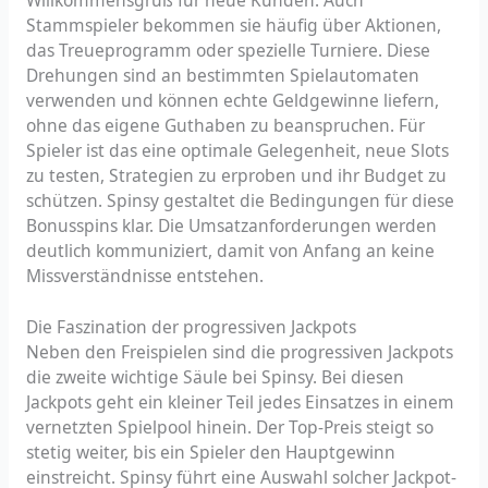
Stammspieler bekommen sie häufig über Aktionen,
das Treueprogramm oder spezielle Turniere. Diese
Drehungen sind an bestimmten Spielautomaten
verwenden und können echte Geldgewinne liefern,
ohne das eigene Guthaben zu beanspruchen. Für
Spieler ist das eine optimale Gelegenheit, neue Slots
zu testen, Strategien zu erproben und ihr Budget zu
schützen. Spinsy gestaltet die Bedingungen für diese
Bonusspins klar. Die Umsatzanforderungen werden
deutlich kommuniziert, damit von Anfang an keine
Missverständnisse entstehen.
Die Faszination der progressiven Jackpots
Neben den Freispielen sind die progressiven Jackpots
die zweite wichtige Säule bei Spinsy. Bei diesen
Jackpots geht ein kleiner Teil jedes Einsatzes in einem
vernetzten Spielpool hinein. Der Top-Preis steigt so
stetig weiter, bis ein Spieler den Hauptgewinn
einstreicht. Spinsy führt eine Auswahl solcher Jackpot-