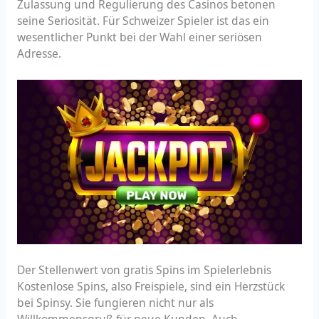
Zulassung und Regulierung des Casinos betonen
seine Seriosität. Für Schweizer Spieler ist das ein
wesentlicher Punkt bei der Wahl einer seriösen
Adresse.
Der Stellenwert von gratis Spins im Spielerlebnis
Kostenlose Spins, also Freispiele, sind ein Herzstück
bei Spinsy. Sie fungieren nicht nur als
Willkommensgruß für neue Kunden. Auch