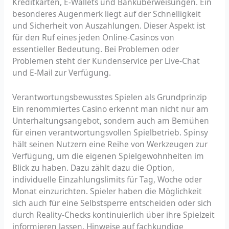
Kreditkarten, E-Wallets und Banküberweisungen. Ein
besonderes Augenmerk liegt auf der Schnelligkeit
und Sicherheit von Auszahlungen. Dieser Aspekt ist
für den Ruf eines jeden Online-Casinos von
essentieller Bedeutung. Bei Problemen oder
Problemen steht der Kundenservice per Live-Chat
und E-Mail zur Verfügung.
Verantwortungsbewusstes Spielen als Grundprinzip
Ein renommiertes Casino erkennt man nicht nur am
Unterhaltungsangebot, sondern auch am Bemühen
für einen verantwortungsvollen Spielbetrieb. Spinsy
hält seinen Nutzern eine Reihe von Werkzeugen zur
Verfügung, um die eigenen Spielgewohnheiten im
Blick zu haben. Dazu zählt dazu die Option,
individuelle Einzahlungslimits für Tag, Woche oder
Monat einzurichten. Spieler haben die Möglichkeit
sich auch für eine Selbstsperre entscheiden oder sich
durch Reality-Checks kontinuierlich über ihre Spielzeit
informieren lassen. Hinweise auf fachkundige