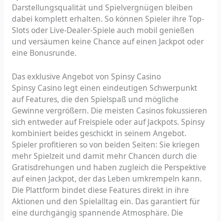
Darstellungsqualität und Spielvergnügen bleiben
dabei komplett erhalten. So können Spieler ihre Top-
Slots oder Live-Dealer-Spiele auch mobil genießen
und versäumen keine Chance auf einen Jackpot oder
eine Bonusrunde.
Das exklusive Angebot von Spinsy Casino
Spinsy Casino legt einen eindeutigen Schwerpunkt
auf Features, die den Spielspaß und mögliche
Gewinne vergrößern. Die meisten Casinos fokussieren
sich entweder auf Freispiele oder auf Jackpots. Spinsy
kombiniert beides geschickt in seinem Angebot.
Spieler profitieren so von beiden Seiten: Sie kriegen
mehr Spielzeit und damit mehr Chancen durch die
Gratisdrehungen und haben zugleich die Perspektive
auf einen Jackpot, der das Leben umkrempeln kann.
Die Plattform bindet diese Features direkt in ihre
Aktionen und den Spielalltag ein. Das garantiert für
eine durchgängig spannende Atmosphäre. Die