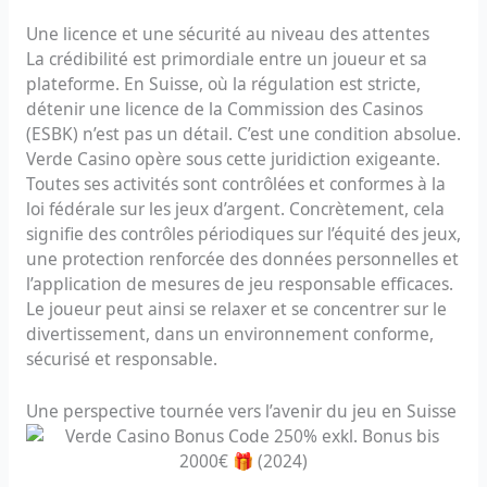
Une licence et une sécurité au niveau des attentes
La crédibilité est primordiale entre un joueur et sa
plateforme. En Suisse, où la régulation est stricte,
détenir une licence de la Commission des Casinos
(ESBK) n’est pas un détail. C’est une condition absolue.
Verde Casino opère sous cette juridiction exigeante.
Toutes ses activités sont contrôlées et conformes à la
loi fédérale sur les jeux d’argent. Concrètement, cela
signifie des contrôles périodiques sur l’équité des jeux,
une protection renforcée des données personnelles et
l’application de mesures de jeu responsable efficaces.
Le joueur peut ainsi se relaxer et se concentrer sur le
divertissement, dans un environnement conforme,
sécurisé et responsable.
Une perspective tournée vers l’avenir du jeu en Suisse