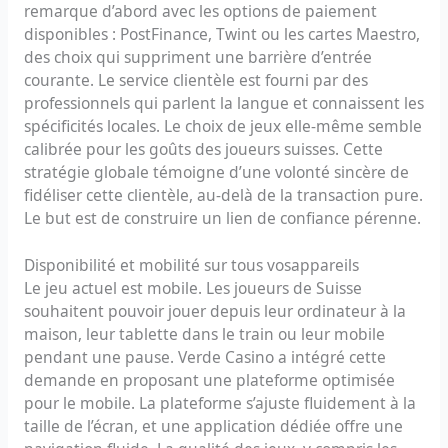
remarque d’abord avec les options de paiement
disponibles : PostFinance, Twint ou les cartes Maestro,
des choix qui suppriment une barrière d’entrée
courante. Le service clientèle est fourni par des
professionnels qui parlent la langue et connaissent les
spécificités locales. Le choix de jeux elle-même semble
calibrée pour les goûts des joueurs suisses. Cette
stratégie globale témoigne d’une volonté sincère de
fidéliser cette clientèle, au-delà de la transaction pure.
Le but est de construire un lien de confiance pérenne.
Disponibilité et mobilité sur tous vosappareils
Le jeu actuel est mobile. Les joueurs de Suisse
souhaitent pouvoir jouer depuis leur ordinateur à la
maison, leur tablette dans le train ou leur mobile
pendant une pause. Verde Casino a intégré cette
demande en proposant une plateforme optimisée
pour le mobile. La plateforme s’ajuste fluidement à la
taille de l’écran, et une application dédiée offre une