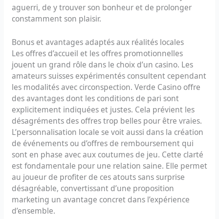
aguerri, de y trouver son bonheur et de prolonger
constamment son plaisir.
Bonus et avantages adaptés aux réalités locales
Les offres d’accueil et les offres promotionnelles
jouent un grand rôle dans le choix d’un casino. Les
amateurs suisses expérimentés consultent cependant
les modalités avec circonspection. Verde Casino offre
des avantages dont les conditions de pari sont
explicitement indiquées et justes. Cela prévient les
désagréments des offres trop belles pour être vraies.
L’personnalisation locale se voit aussi dans la création
de événements ou d’offres de remboursement qui
sont en phase avec aux coutumes de jeu. Cette clarté
est fondamentale pour une relation saine. Elle permet
au joueur de profiter de ces atouts sans surprise
désagréable, convertissant d’une proposition
marketing un avantage concret dans l’expérience
d’ensemble.