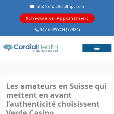
Skip
info@cordialhealthpc.com
to
content
Schedule an Appointment
347-66PSYCH (77924)
Les amateurs en Suisse qui
mettent en avant
l’authenticité choisissent
Verde Casino