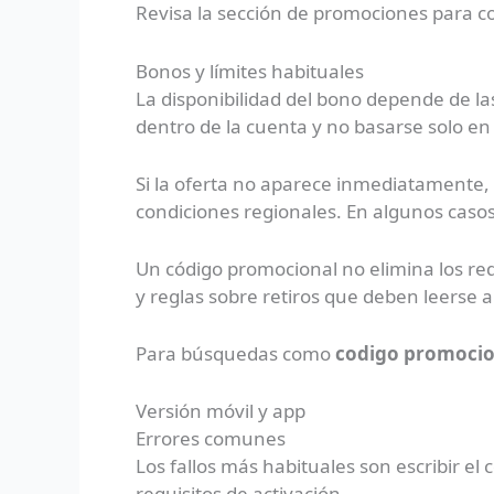
Revisa la sección de promociones para c
Bonos y límites habituales
La disponibilidad del bono depende de la
dentro de la cuenta y no basarse solo e
Si la oferta no aparece inmediatamente, 
condiciones regionales. En algunos casos
Un código promocional no elimina los re
y reglas sobre retiros que deben leerse 
Para búsquedas como
codigo promocio
Versión móvil y app
Errores comunes
Los fallos más habituales son escribir el 
requisitos de activación.