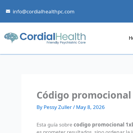
Skip
to
info@cordialhealthpc.com
content
H
Código promocional
By
Pessy Zuller
/
May 8, 2026
Esta guía sobre
codigo promocional 1x
es prometer resultados, sino ordenar la i