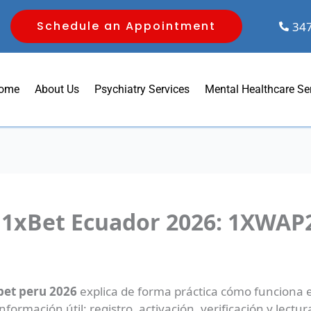
Schedule an Appointment
34
ome
About Us
Psychiatry Services
Mental Healthcare Se
 1xBet Ecuador 2026: 1XWAP
bet peru 2026
explica de forma práctica cómo funciona 
nformación útil: registro, activación, verificación y lect