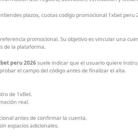
 entiendes plazos, cuotas
codigo promocional 1xbet peru 
eferencia promocional. Su objetivo es vincular una cuen
os de la plataforma.
bet peru 2026
suele indicar que el usuario quiere instr
obar el campo del código antes de finalizar el alta.
stro de 1xBet.
mación real.
ional antes de confirmar la cuenta.
n espacios adicionales.