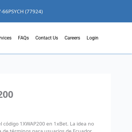
7-66PSYCH (77924)
rvices
FAQs
Contact Us
Careers
Login
200
el código 1XWAP200 en 1xBet. La idea no
ura de términos para usuarios de Ecuador.