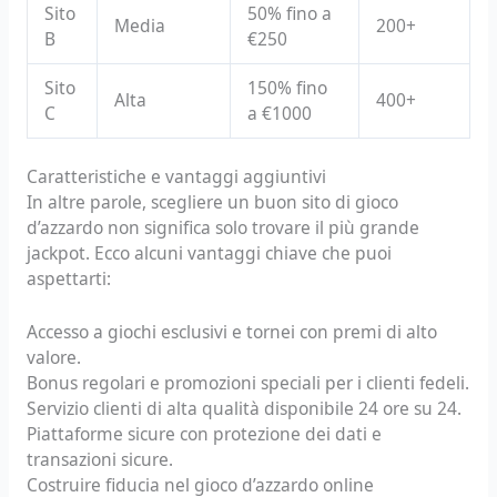
Sito
50% fino a
Media
200+
B
€250
Sito
150% fino
Alta
400+
C
a €1000
Caratteristiche e vantaggi aggiuntivi
In altre parole, scegliere un buon sito di gioco
d’azzardo non significa solo trovare il più grande
jackpot. Ecco alcuni vantaggi chiave che puoi
aspettarti:
Accesso a giochi esclusivi e tornei con premi di alto
valore.
Bonus regolari e promozioni speciali per i clienti fedeli.
Servizio clienti di alta qualità disponibile 24 ore su 24.
Piattaforme sicure con protezione dei dati e
transazioni sicure.
Costruire fiducia nel gioco d’azzardo online