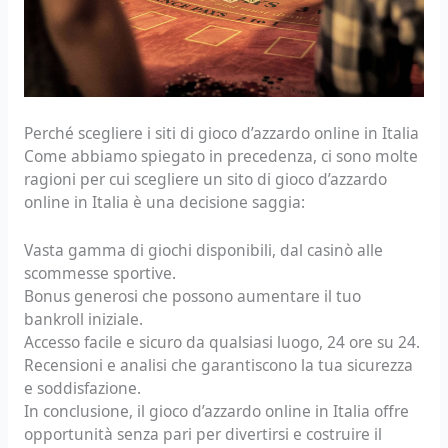
Perché scegliere i siti di gioco d’azzardo online in Italia
Come abbiamo spiegato in precedenza, ci sono molte
ragioni per cui scegliere un sito di gioco d’azzardo
online in Italia è una decisione saggia:
Vasta gamma di giochi disponibili, dal casinò alle
scommesse sportive.
Bonus generosi che possono aumentare il tuo
bankroll iniziale.
Accesso facile e sicuro da qualsiasi luogo, 24 ore su 24.
Recensioni e analisi che garantiscono la tua sicurezza
e soddisfazione.
In conclusione, il gioco d’azzardo online in Italia offre
opportunità senza pari per divertirsi e costruire il