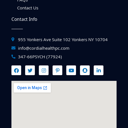
Contact Us
Contact Info
955 Yonkers Ave Suite 102 Yonkers NY 10704
info@cordialhealthpc.com
347-66PSYCH (77924)
F
T
I
P
Y
S
L
a
w
n
i
o
n
i
c
i
s
n
u
a
n
e
t
t
t
t
p
k
b
t
a
e
u
c
e
o
e
g
r
b
h
d
o
r
r
e
e
a
i
k
a
s
t
n
m
t
-
-
i
p
n