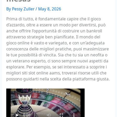
By
Pessy Zuller
/
May 8, 2026
Prima di tutto, è fondamentale capire che il gioco
d’azzardo, oltre a essere un modo per divertirsi, può
anche offrire l’opportunità di costruire un bankroll
attraverso strategie ben pianificate. Il mondo del
gioco online è vasto e variegato, e con un’adeguata
conoscenza delle migliori pratiche, puoi massimizzare
le tue possibilità di vincita. Sia che tu sia un neofita o
un veterano esperto, ci sono sempre nuovi aspetti da
esplorare. Per esempio, se sei interessato a scoprire i
migliori
siti slot online aams
, troverai risorse utili che
possono guidarti nella scelta della piattaforma giusta.