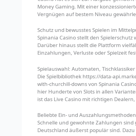
Money Gaming. Mit einer konzessioniert
Vergnügen auf bestem Niveau gewährlei
Schutz und bewusstes Spielen im Mittel
Spinania Casino stellt den Spielerschut
Darüber hinaus stellt die Plattform viel
Einzahlungen, Verluste oder Spielzeit fe
Spielauswahl: Automaten, Tischklassiker
Die Spielbibliothek
https://data-api.mar
with-churchill-downs
von Spinania Casino
hier Hunderte von Slots in allen Variante
ist das Live Casino mit richtigen Dealern
Beliebte Ein- und Auszahlungsmethoden
Schnelle und gewohnte Zahlungen sind g
Deutschland äußerst populär sind. Dazu 