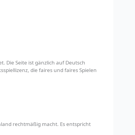
 Die Seite ist gänzlich auf Deutsch
spiellizenz, die faires und faires Spielen
chland rechtmäßig macht. Es entspricht