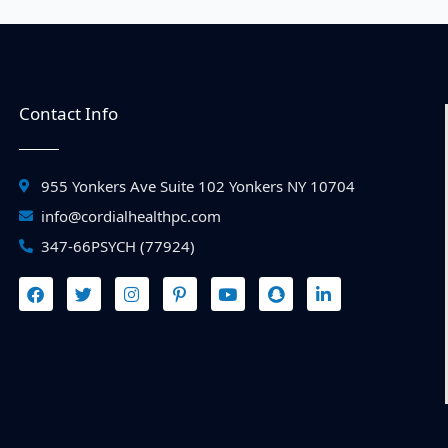
Contact Info
955 Yonkers Ave Suite 102 Yonkers NY 10704
info@cordialhealthpc.com
347-66PSYCH (77924)
F
T
I
P
Y
S
L
a
w
n
i
o
n
i
c
i
s
n
u
a
n
e
t
t
t
t
p
k
b
t
a
e
u
c
e
o
e
g
r
b
h
d
o
r
r
e
e
a
i
k
a
s
t
n
m
t
-
-
i