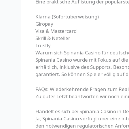
Eine praktische Auflistung der populärst
Klarna (Sofortüberweisung)
Giropay
Visa & Mastercard
Skrill & Neteller
Trustly
Warum sich Spinania Casino für deutsche
Spinania Casino wurde mit Fokus auf die
erhältlich, inklusive des Supports. Besond
garantiert. So können Spieler völlig auf 
FAQs: Wiederkehrende Fragen zum Real
Zu guter Letzt beantworten wir noch einig
Handelt es sich bei Spinania Casino in D
Ja, Spinania Casino verfügt über eine in
den notwendigen regulatorischen Anfor