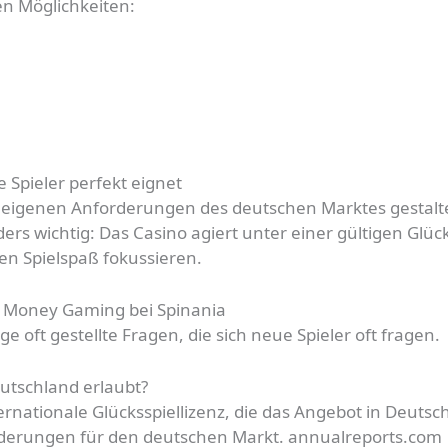
en Möglichkeiten:
 Spieler perfekt eignet
 eigenen Anforderungen des deutschen Marktes gestaltet.
ers wichtig: Das Casino agiert unter einer gültigen Glücks
den Spielspaß fokussieren.
 Money Gaming bei Spinania
e oft gestellte Fragen, die sich neue Spieler oft fragen.
eutschland erlaubt?
ternationale Glücksspiellizenz, die das Angebot in Deuts
derungen für den deutschen Markt.
annualreports.com