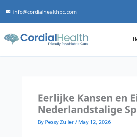
Skip
to
info@cordialhealthpc.com
content
H
Eerlijke Kansen en 
Nederlandstalige Sp
By
Pessy Zuller
/
May 12, 2026