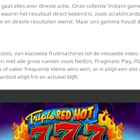
 gaat alles over directe actie. Onze collectie ‘instant gam
waarin het resultaat direct bekend is, zoals scratchcards
tie en directe resultaten wenst. Maar ons gamma houdt 
slots, van klassieke fruitmachines tot de nieuwste video
 met alle grote namen zoals NetEnt, Pragmatic Play, Pla
s of vaker frequente kleine wins wint, er is altijd een sl
bod altijd fris en actueel blijft.