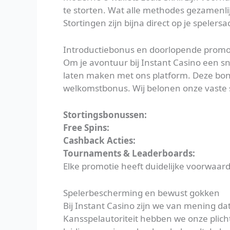
te storten. Wat alle methodes gezamenlij
Stortingen zijn bijna direct op je speler
Introductiebonus en doorlopende promo
Om je avontuur bij Instant Casino een s
laten maken met ons platform. Deze bonu
welkomstbonus. Wij belonen onze vaste s
Stortingsbonussen:
Free Spins:
Cashback Acties:
Tournaments & Leaderboards:
Elke promotie heeft duidelijke voorwaard
Spelerbescherming en bewust gokken
Bij Instant Casino zijn we van mening d
Kansspelautoriteit hebben we onze plicht