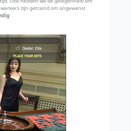
eeltijd. Ook hebben we de gelegenheid om
edewerkers zijn getraind om ongewenst
ndig