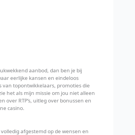
drukwekkend aanbod, dan ben je bij
waar eerlijke kansen en eindeloos
 van topontwikkelaars, promoties die
 het als mijn missie om jou niet alleen
n over RTP’s, uitleg over bonussen en
ne casino.
rm volledig afgestemd op de wensen en