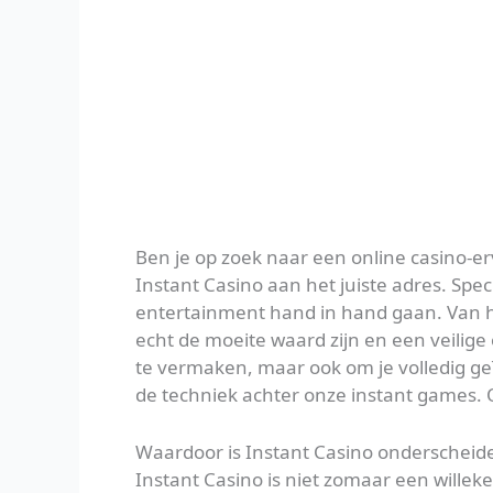
Ben je op zoek naar een online casino-er
Instant Casino aan het juiste adres. Spe
entertainment hand in hand gaan. Van he
echt de moeite waard zijn en een veilige
te vermaken, maar ook om je volledig ge
de techniek achter onze instant games.
Waardoor is Instant Casino onderscheid
Instant Casino is niet zomaar een willek