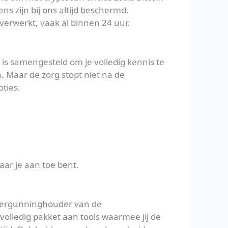
s zijn bij ons altijd beschermd.
 verwerkt, vaak al binnen 24 uur.
is samengesteld om je volledig kennis te
 Maar de zorg stopt niet na de
ties.
aar je aan toe bent.
s vergunninghouder van de
volledig pakket aan tools waarmee jij de