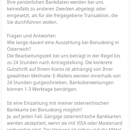
Ihre persönlichen Bankdaten werden bei uns
keinesfalls zu anderen Zwecken abgelegt oder
eingesetzt, als für die freigegebene Transaktion, die
Sie durchführen wollen.
Fragen und Antworten
Wie lange dauert eine Auszahlung bei Bonuskong in
Österreich?
Die Bearbeitungszeit bei uns beträgt in der Regel bis
zu 24 Stunden nach Antragstellung. Die konkrete
Gutschrift auf Ihrem Konto ist abhängig von Ihrer
gewählten Methode: E-Wallets werden innerhalb von
24 Stunden gutgeschrieben, Banküberweisungen
können 1-3 Werktage benötigen.
Ist eine Einzahlung mit meiner österreichischen
Bankkarte bei Bonuskong möglich?
Ja, auf jeden Fall. Gängige österreichische Bankkarten
werden akzeptiert, wenn sie mit VISA oder Mastercard
verbunden sind. Der Vorgang ist sicher und die Mittel