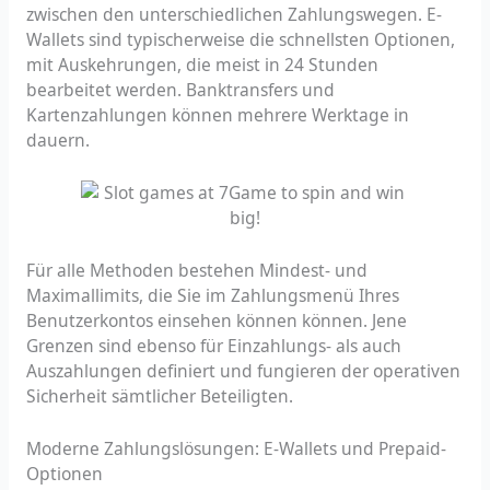
zwischen den unterschiedlichen Zahlungswegen. E-
Wallets sind typischerweise die schnellsten Optionen,
mit Auskehrungen, die meist in 24 Stunden
bearbeitet werden. Banktransfers und
Kartenzahlungen können mehrere Werktage in
dauern.
Für alle Methoden bestehen Mindest- und
Maximallimits, die Sie im Zahlungsmenü Ihres
Benutzerkontos einsehen können können. Jene
Grenzen sind ebenso für Einzahlungs- als auch
Auszahlungen definiert und fungieren der operativen
Sicherheit sämtlicher Beteiligten.
Moderne Zahlungslösungen: E-Wallets und Prepaid-
Optionen