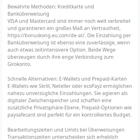
Bewährte Methoden: Kreditkarte und
Banküberweisung
VISA und Mastercard sind immer noch weit verbreitet
und garantieren ein großes Maß an Vertrautheit,
https://bonuskong.eu.com/de-at/
. Die Einzahlung per
Banküberweisung ist ebenso eine zuverlässige, wenn
auch etwas zeitintensivere Option. Beide Wege
überzeugen durch ihre enge Verbindung zum
Girokonto.
Schnelle Alternativen: E-Wallets und Prepaid-Karten
E-Wallets wie Skrill, Neteller oder ecoPayz ermöglichen
nahezu unverzügliche Einzahlungen. Sie agieren als
digitaler Zwischenspeicher und schaffen eine
zusätzliche Privatsphäre-Ebene. Prepaid-Optionen wie
paysafecard sind perfekt für ein kontrolliertes Budget.
Bearbeitungszeiten und Limits bei Überweisungen
Transaktionszeiten unterscheiden sich erheblich