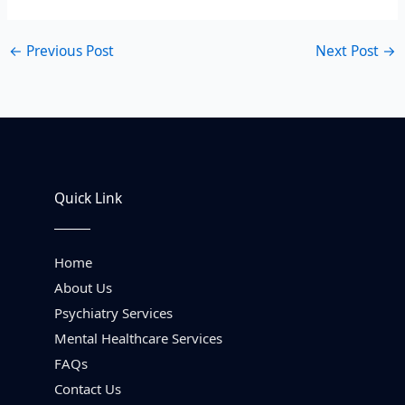
←
Previous Post
Next Post
→
Quick Link
Home
About Us
Psychiatry Services
Mental Healthcare Services
FAQs
Contact Us