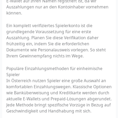
E-Wallet auf Ihren Namen registriert ist, da wir
Auszahlungen nur an den Kontoinhaber vornehmen
können.
Ein komplett verifiziertes Spielerkonto ist die
grundlegende Voraussetzung für eine erste
Auszahlung. Planen Sie diese Verifikation daher
frühzeitig ein, indem Sie die erforderlichen
Dokumente wie Personalausweis vorlegen. So steht
Ihrem Gewinnempfang nichts im Wege.
Populäre Einzahlungsmethoden für einheimische
Spieler
In Österreich nutzen Spieler eine große Auswahl an
komfortablen Einzahlungswegen. Klassische Optionen
wie Banküberweisung und Kreditkarte werden durch
aktuelle E-Wallets und Prepaid-Lösungen abgerundet.
Jede Methode bringt spezifische Vorzüge in Bezug auf
Geschwindigkeit und Handhabung mit sich.