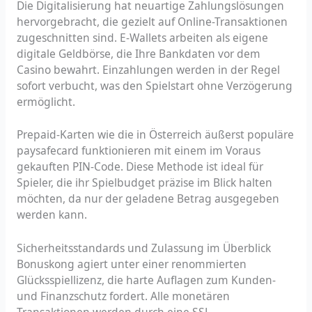
Die Digitalisierung hat neuartige Zahlungslösungen
hervorgebracht, die gezielt auf Online-Transaktionen
zugeschnitten sind. E-Wallets arbeiten als eigene
digitale Geldbörse, die Ihre Bankdaten vor dem
Casino bewahrt. Einzahlungen werden in der Regel
sofort verbucht, was den Spielstart ohne Verzögerung
ermöglicht.
Prepaid-Karten wie die in Österreich äußerst populäre
paysafecard funktionieren mit einem im Voraus
gekauften PIN-Code. Diese Methode ist ideal für
Spieler, die ihr Spielbudget präzise im Blick halten
möchten, da nur der geladene Betrag ausgegeben
werden kann.
Sicherheitsstandards und Zulassung im Überblick
Bonuskong agiert unter einer renommierten
Glücksspiellizenz, die harte Auflagen zum Kunden-
und Finanzschutz fordert. Alle monetären