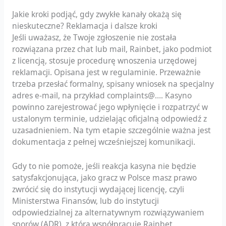
Jakie kroki podjąć, gdy zwykłe kanały okażą się
nieskuteczne? Reklamacja i dalsze kroki
Jeśli uważasz, że Twoje zgłoszenie nie została
rozwiązana przez chat lub mail, Rainbet, jako podmiot
z licencją, stosuje procedurę wnoszenia urzędowej
reklamacji. Opisana jest w regulaminie. Przeważnie
trzeba przesłać formalny, spisany wniosek na specjalny
adres e-mail, na przykład complaints@…. Kasyno
powinno zarejestrować jego wpłynięcie i rozpatrzyć w
ustalonym terminie, udzielając oficjalną odpowiedź z
uzasadnieniem. Na tym etapie szczególnie ważna jest
dokumentacja z pełnej wcześniejszej komunikacji.
Gdy to nie pomoże, jeśli reakcja kasyna nie będzie
satysfakcjonująca, jako gracz w Polsce masz prawo
zwrócić się do instytucji wydającej licencję, czyli
Ministerstwa Finansów, lub do instytucji
odpowiedzialnej za alternatywnym rozwiązywaniem
sporów (ADR), z którą współpracuje Rainbet.