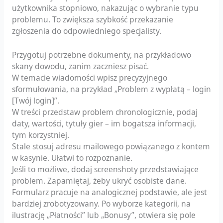
użytkownika stopniowo, nakazując o wybranie typu
problemu. To zwiększa szybkość przekazanie
zgłoszenia do odpowiedniego specjalisty.
Przygotuj potrzebne dokumenty, na przykładowo
skany dowodu, zanim zaczniesz pisać.
W temacie wiadomości wpisz precyzyjnego
sformułowania, na przykład „Problem z wypłatą – login
[Twój login]”.
W treści przedstaw problem chronologicznie, podaj
daty, wartości, tytuły gier – im bogatsza informacji,
tym korzystniej.
Stale stosuj adresu mailowego powiązanego z kontem
w kasynie. Ułatwi to rozpoznanie.
Jeśli to możliwe, dodaj screenshoty przedstawiające
problem. Zapamiętaj, żeby ukryć osobiste dane.
Formularz pracuje na analogicznej podstawie, ale jest
bardziej zrobotyzowany. Po wyborze kategorii, na
ilustrację „Płatności” lub „Bonusy”, otwiera się pole