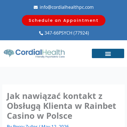
Skip
info@cordialhealthpc.com
to
content
Schedule an Appointment
347-66PSYCH (77924)
Jak nawiązać kontakt z
Obsługą Klienta w Rainbet
Casino w Polsce
By
Pessy Zuller
/
May 12, 2026