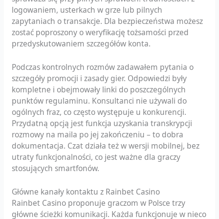
logowaniem, usterkach w grze lub pilnych
zapytaniach o transakcje. Dla bezpieczeństwa możesz
zostać poproszony o weryfikację tożsamości przed
przedyskutowaniem szczegółów konta.
Podczas kontrolnych rozmów zadawałem pytania o
szczegóły promocji i zasady gier. Odpowiedzi były
kompletne i obejmowały linki do poszczególnych
punktów regulaminu. Konsultanci nie używali do
ogólnych fraz, co często występuje u konkurencji.
Przydatną opcją jest funkcja uzyskania transkrypcji
rozmowy na maila po jej zakończeniu – to dobra
dokumentacja. Czat działa też w wersji mobilnej, bez
utraty funkcjonalności, co jest ważne dla graczy
stosujących smartfonów.
Główne kanały kontaktu z Rainbet Casino
Rainbet Casino proponuje graczom w Polsce trzy
główne ścieżki komunikacji. Każda funkcjonuje w nieco