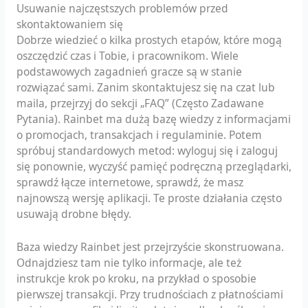
Usuwanie najczęstszych problemów przed
skontaktowaniem się
Dobrze wiedzieć o kilka prostych etapów, które mogą
oszczędzić czas i Tobie, i pracownikom. Wiele
podstawowych zagadnień gracze są w stanie
rozwiązać sami. Zanim skontaktujesz się na czat lub
maila, przejrzyj do sekcji „FAQ” (Często Zadawane
Pytania). Rainbet ma dużą bazę wiedzy z informacjami
o promocjach, transakcjach i regulaminie. Potem
spróbuj standardowych metod: wyloguj się i zaloguj
się ponownie, wyczyść pamięć podręczną przeglądarki,
sprawdź łącze internetowe, sprawdź, że masz
najnowszą wersję aplikacji. Te proste działania często
usuwają drobne błędy.
Baza wiedzy Rainbet jest przejrzyście skonstruowana.
Odnajdziesz tam nie tylko informacje, ale też
instrukcje krok po kroku, na przykład o sposobie
pierwszej transakcji. Przy trudnościach z płatnościami