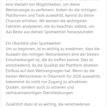
eine Vielzahl von Möglichkeiten, um deine
Wettstrategie zu verfeinern. Indem du die richtigen
Plattformen und Tools auswählst, kannst du deine
Chancen erhöhen. Wir werden die wichtigsten
Faktoren analysieren, die du beachten solltest, um
das Beste aus deinen Sportwetten herauszuholen.
Ein Überblick über Sportwetten
Um zu beginnen, ist es wichtig zu erwähnen, dass die
Auswahl des richtigen Wettanbieters eine der besten
Entscheidungen ist, die du treffen kannst. Dies ist
entscheidend, da die Qualität der Plattform direkten
Einfluss auf dein Wettvergnügen hat. Wenn du die
besten Wettanbieter in Österreich für 2026 auswählst,
bekommst du nicht nur Zugang zu attraktiven
Quoten, sondern auch zu sicheren und
vertrauenswürdigen Dienstleistungen.
Zusätzlich dazu ist es wichtig, die verschiedenen