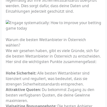
regelmäßig auf ihre Sicherheitsstandards überprüft
werden. Dies sorgt dafür, dass deine Daten und
Einzahlungen jederzeit geschützt sind.
Warum die besten Wettanbieter in Österreich
wählen?
Wie wir gesehen haben, gibt es viele Gründe, sich für
die besten Wettanbieter in Österreich zu entscheiden.
Hier sind die wichtigsten Punkte zusammengefasst:
Hohe Sicherheit:
Alle besten Wettanbieter sind
lizenziert und reguliert, was bedeutet, dass sie
strengen Sicherheitsstandards entsprechen.
Attraktive Quoten:
Du bekommst Zugang zu den
besten verfügbaren Quoten, die deine Gewinne
maximieren.
Vielseitige Bonusangebote:
Die besten Anbieter