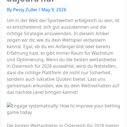
By
Pessy Zuller
/
May 9, 2026
Um in der Welt der Sportwetten erfolgreich zu sein, ist
es entscheidend, sich gut auszukennen und die
richtige Strategie anzuwenden. In diesem Artikel
zeigen wir dir, wie du dein Wettspiel verbessern
kannst. Egal, ob du ein Anfänger bist oder bereits
Erfahrung hast, es gibt immer Raum für Wachstum
und Optimierung. Wenn du die
besten wettanbieter
in Österreich für 2026 auswählst, wirst du feststellen,
dass die richtige Plattform dir nicht nur Sicherheit,
sondern auch lukrative Quoten bietet. Lass uns
gemeinsam erkunden, wie du dein Wettverhalten auf
das nächste Level bringen kannst!
Die besten Wettanbieter in Österreich für 2026 bieten