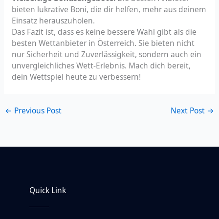
bieten lukrative Boni, die dir helfen, mehr aus deinem
Einsatz herauszuholen.
Das Fazit ist, dass es keine bessere Wahl gibt als die
besten Wettanbieter in Österreich. Sie bieten nicht
nur Sicherheit und Zuverlässigkeit, sondern auch ein
unvergleichliches Wett-Erlebnis. Mach dich bereit,
dein Wettspiel heute zu verbessern!
←
Previous Post
Next Post
→
Quick Link