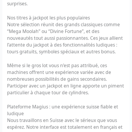
surprises.
Nos titres à jackpot les plus populaires
Notre sélection réunit des grands classiques comme
“Mega Moolah” ou “Divine Fortune”, et des
nouveautés tout aussi passionnantes. Ces jeux allient
l’attente du jackpot à des fonctionnalités ludiques :
tours gratuits, symboles spéciaux et autres bonus.
Même si le gros lot vous n’est pas attribué, ces
machines offrent une expérience variée avec de
nombreuses possibilités de gains secondaires.
Participer avec un jackpot en ligne apporte un piment
particulier à chaque tour de cylindres.
Plateforme Magius : une expérience suisse fiable et
ludique
Nous travaillons en Suisse avec le sérieux que vous
espérez. Notre interface est totalement en français et