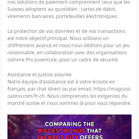
nos solutions de paiement comprennent ceux que les
Suisses adoptent au quotidien : cartes de débit,
virements bancaires, portefeuilles électroniques.
La protection de vos données et de vos transactions
est notre objectif principal. Nous utilisons un
chiffrement avancé et nous nous dédions pour un jeu
raisonnable, en collaboration avec des organisations
comme Pro Juventute, pour un cadre de sécurité.
Assistance et justice assurée
Notre équipe d’assistance est à votre écoute en
français, par chat direct ou par email,
https://magiuss-
casino.com/fr-ch
. Nous comprenons les exigences du
marché suisse et nous sommes là pour vous répondre.