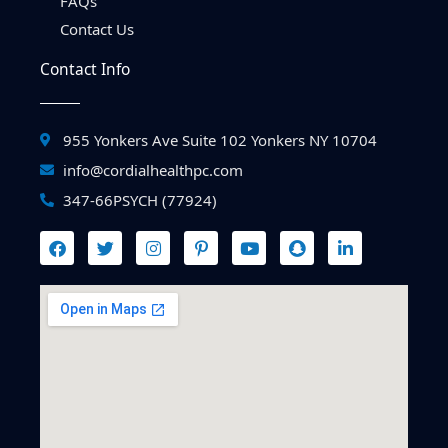
FAQs
Contact Us
Contact Info
955 Yonkers Ave Suite 102 Yonkers NY 10704
info@cordialhealthpc.com
347-66PSYCH (77924)
F
T
I
P
Y
S
L
a
w
n
i
o
n
i
c
i
s
n
u
a
n
e
t
t
t
t
p
k
b
t
a
e
u
c
e
o
e
g
r
b
h
d
o
r
r
e
e
a
i
k
a
s
t
n
m
t
-
-
i
p
n