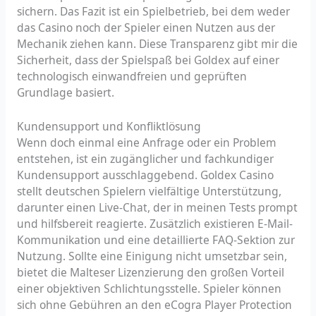
sichern. Das Fazit ist ein Spielbetrieb, bei dem weder
das Casino noch der Spieler einen Nutzen aus der
Mechanik ziehen kann. Diese Transparenz gibt mir die
Sicherheit, dass der Spielspaß bei Goldex auf einer
technologisch einwandfreien und geprüften
Grundlage basiert.
Kundensupport und Konfliktlösung
Wenn doch einmal eine Anfrage oder ein Problem
entstehen, ist ein zugänglicher und fachkundiger
Kundensupport ausschlaggebend. Goldex Casino
stellt deutschen Spielern vielfältige Unterstützung,
darunter einen Live-Chat, der in meinen Tests prompt
und hilfsbereit reagierte. Zusätzlich existieren E-Mail-
Kommunikation und eine detaillierte FAQ-Sektion zur
Nutzung. Sollte eine Einigung nicht umsetzbar sein,
bietet die Malteser Lizenzierung den großen Vorteil
einer objektiven Schlichtungsstelle. Spieler können
sich ohne Gebühren an den eCogra Player Protection