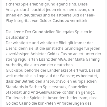
sicheres Spielerlebnis grundlegend sind. Diese
Analyse durchleuchtet jeden einzelnen davon, um
Ihnen ein deutliches und belastbares Bild der Fair-
Play-Integrität von Goldex Casino zu vermitteln.
Die Lizenz: Der Grundpfeiler für legales Spielen in
Deutschland
Der wichtigste und wichtigste Blick gilt immer der
Lizenz, denn sie ist die juristische Grundlage für jeden
zuverlässigen Anbieter. Goldex Casino agiert unter der
streng regulierten Lizenz der MGA, der Malta Gaming
Authority, die auch von der deutschen
Glücksspulbehörde der Länder akzeptiert wird. Das ist
weit mehr als ein Logo auf der Website; es bedeutet,
dass der Betrieb den anspruchsvollen europäischen
Standards in Sachen Spielerschutz, finanzieller
Stabilität und Anti-Geldwäsche-Richtlinien genügt.
Für deutsche Spieler ist besonders bedeutsam, dass
Goldex Casino die konkreten Anforderungen des