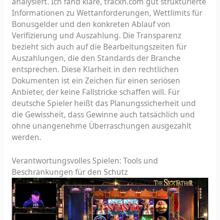
analysiert. Ich fand klare,
tracxn.com
gut strukturierte
Informationen zu Wettanforderungen, Wettlimits für
Bonusgelder und den konkreten Ablauf von
Verifizierung und Auszahlung. Die Transparenz
bezieht sich auch auf die Bearbeitungszeiten für
Auszahlungen, die den Standards der Branche
entsprechen. Diese Klarheit in den rechtlichen
Dokumenten ist ein Zeichen für einen seriösen
Anbieter, der keine Fallstricke schaffen will. Für
deutsche Spieler heißt das Planungssicherheit und
die Gewissheit, dass Gewinne auch tatsächlich und
ohne unangenehme Überraschungen ausgezahlt
werden.
Verantwortungsvolles Spielen: Tools und
Beschränkungen für den Schutz