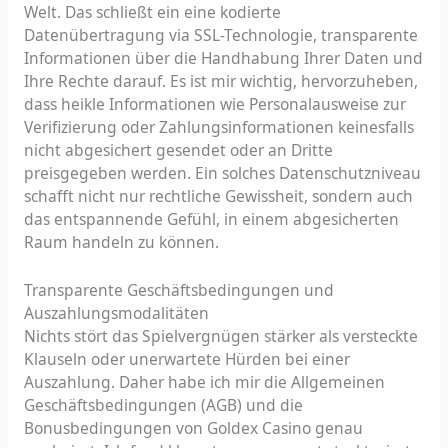
Welt. Das schließt ein eine kodierte
Datenübertragung via SSL-Technologie, transparente
Informationen über die Handhabung Ihrer Daten und
Ihre Rechte darauf. Es ist mir wichtig, hervorzuheben,
dass heikle Informationen wie Personalausweise zur
Verifizierung oder Zahlungsinformationen keinesfalls
nicht abgesichert gesendet oder an Dritte
preisgegeben werden. Ein solches Datenschutzniveau
schafft nicht nur rechtliche Gewissheit, sondern auch
das entspannende Gefühl, in einem abgesicherten
Raum handeln zu können.
Transparente Geschäftsbedingungen und
Auszahlungsmodalitäten
Nichts stört das Spielvergnügen stärker als versteckte
Klauseln oder unerwartete Hürden bei einer
Auszahlung. Daher habe ich mir die Allgemeinen
Geschäftsbedingungen (AGB) und die
Bonusbedingungen von Goldex Casino genau