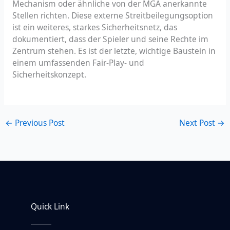
Mechanism oder ähnliche von der MGA anerkannte
Stellen richten. Diese externe Streitbeilegungsoption
ist ein weiteres, starkes Sicherheitsnetz, das
dokumentiert, dass der Spieler und seine Rechte im
Zentrum stehen. Es ist der letzte, wichtige Baustein in
einem umfassenden Fair-Play- und
Sicherheitskonzept.
←
Previous Post
Next Post
→
Quick Link