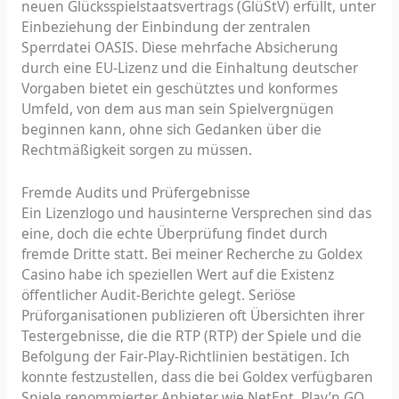
neuen Glücksspielstaatsvertrags (GlüStV) erfüllt, unter
Einbeziehung der Einbindung der zentralen
Sperrdatei OASIS. Diese mehrfache Absicherung
durch eine EU-Lizenz und die Einhaltung deutscher
Vorgaben bietet ein geschütztes und konformes
Umfeld, von dem aus man sein Spielvergnügen
beginnen kann, ohne sich Gedanken über die
Rechtmäßigkeit sorgen zu müssen.
Fremde Audits und Prüfergebnisse
Ein Lizenzlogo und hausinterne Versprechen sind das
eine, doch die echte Überprüfung findet durch
fremde Dritte statt. Bei meiner Recherche zu Goldex
Casino habe ich speziellen Wert auf die Existenz
öffentlicher Audit-Berichte gelegt. Seriöse
Prüforganisationen publizieren oft Übersichten ihrer
Testergebnisse, die die RTP (RTP) der Spiele und die
Befolgung der Fair-Play-Richtlinien bestätigen. Ich
konnte festzustellen, dass die bei Goldex verfügbaren
Spiele renommierter Anbieter wie NetEnt, Play’n GO