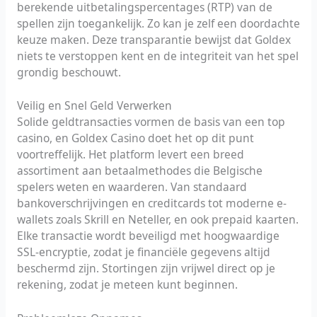
berekende uitbetalingspercentages (RTP) van de
spellen zijn toegankelijk. Zo kan je zelf een doordachte
keuze maken. Deze transparantie bewijst dat Goldex
niets te verstoppen kent en de integriteit van het spel
grondig beschouwt.
Veilig en Snel Geld Verwerken
Solide geldtransacties vormen de basis van een top
casino, en Goldex Casino doet het op dit punt
voortreffelijk. Het platform levert een breed
assortiment aan betaalmethodes die Belgische
spelers weten en waarderen. Van standaard
bankoverschrijvingen en creditcards tot moderne e-
wallets zoals Skrill en Neteller, en ook prepaid kaarten.
Elke transactie wordt beveiligd met hoogwaardige
SSL-encryptie, zodat je financiële gegevens altijd
beschermd zijn. Stortingen zijn vrijwel direct op je
rekening, zodat je meteen kunt beginnen.