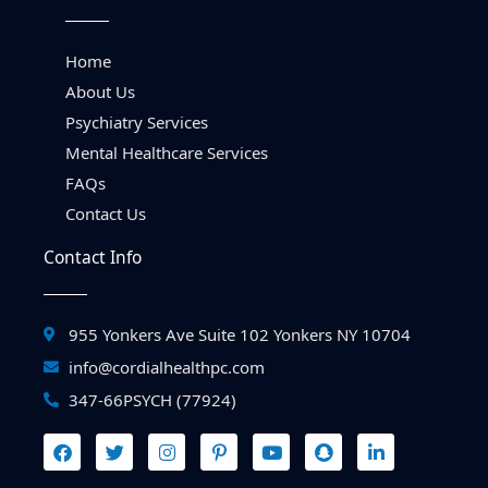
Home
About Us
Psychiatry Services
Mental Healthcare Services
FAQs
Contact Us
Contact Info
955 Yonkers Ave Suite 102 Yonkers NY 10704
info@cordialhealthpc.com
347-66PSYCH (77924)
F
T
I
P
Y
S
L
a
w
n
i
o
n
i
c
i
s
n
u
a
n