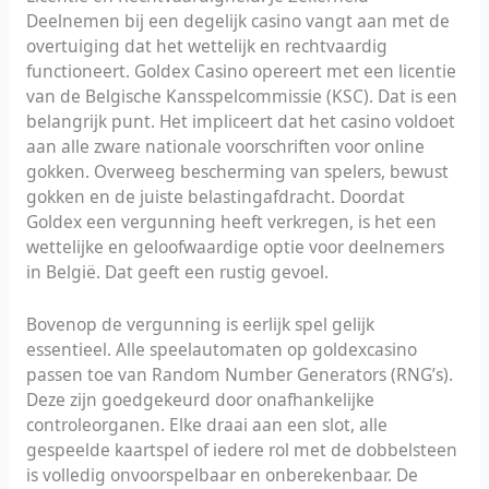
Deelnemen bij een degelijk casino vangt aan met de
overtuiging dat het wettelijk en rechtvaardig
functioneert. Goldex Casino opereert met een licentie
van de Belgische Kansspelcommissie (KSC). Dat is een
belangrijk punt. Het impliceert dat het casino voldoet
aan alle zware nationale voorschriften voor online
gokken. Overweeg bescherming van spelers, bewust
gokken en de juiste belastingafdracht. Doordat
Goldex een vergunning heeft verkregen, is het een
wettelijke en geloofwaardige optie voor deelnemers
in België. Dat geeft een rustig gevoel.
Bovenop de vergunning is eerlijk spel gelijk
essentieel. Alle speelautomaten op
goldexcasino
passen toe van Random Number Generators (RNG’s).
Deze zijn goedgekeurd door onafhankelijke
controleorganen. Elke draai aan een slot, alle
gespeelde kaartspel of iedere rol met de dobbelsteen
is volledig onvoorspelbaar en onberekenbaar. De