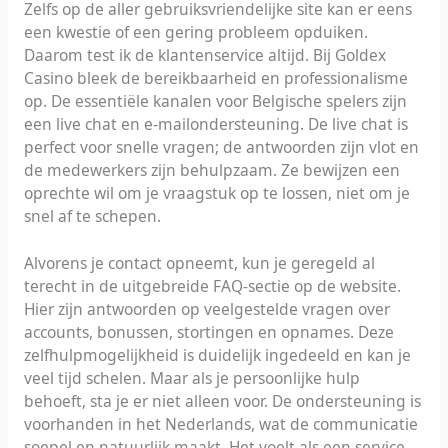
Zelfs op de aller gebruiksvriendelijke site kan er eens
een kwestie of een gering probleem opduiken.
Daarom test ik de klantenservice altijd. Bij Goldex
Casino bleek de bereikbaarheid en professionalisme
op. De essentiële kanalen voor Belgische spelers zijn
een live chat en e-mailondersteuning. De live chat is
perfect voor snelle vragen; de antwoorden zijn vlot en
de medewerkers zijn behulpzaam. Ze bewijzen een
oprechte wil om je vraagstuk op te lossen, niet om je
snel af te schepen.
Alvorens je contact opneemt, kun je geregeld al
terecht in de uitgebreide FAQ-sectie op de website.
Hier zijn antwoorden op veelgestelde vragen over
accounts, bonussen, stortingen en opnames. Deze
zelfhulpmogelijkheid is duidelijk ingedeeld en kan je
veel tijd schelen. Maar als je persoonlijke hulp
behoeft, sta je er niet alleen voor. De ondersteuning is
voorhanden in het Nederlands, wat de communicatie
soepel en natuurlijk maakt. Het voelt als een service