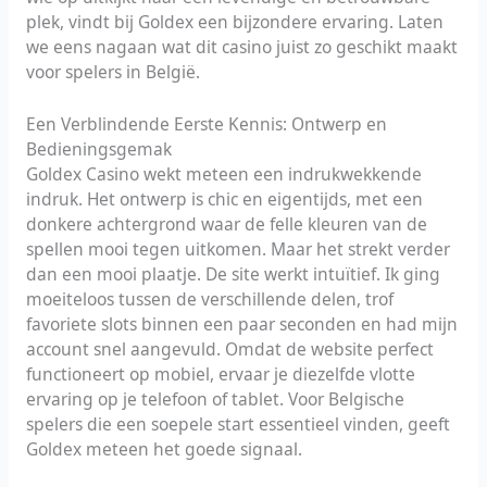
plek, vindt bij Goldex een bijzondere ervaring. Laten
we eens nagaan wat dit casino juist zo geschikt maakt
voor spelers in België.
Een Verblindende Eerste Kennis: Ontwerp en
Bedieningsgemak
Goldex Casino wekt meteen een indrukwekkende
indruk. Het ontwerp is chic en eigentijds, met een
donkere achtergrond waar de felle kleuren van de
spellen mooi tegen uitkomen. Maar het strekt verder
dan een mooi plaatje. De site werkt intuïtief. Ik ging
moeiteloos tussen de verschillende delen, trof
favoriete slots binnen een paar seconden en had mijn
account snel aangevuld. Omdat de website perfect
functioneert op mobiel, ervaar je diezelfde vlotte
ervaring op je telefoon of tablet. Voor Belgische
spelers die een soepele start essentieel vinden, geeft
Goldex meteen het goede signaal.