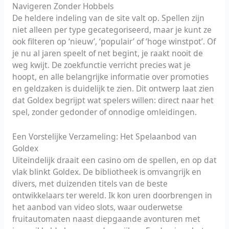
Navigeren Zonder Hobbels
De heldere indeling van de site valt op. Spellen zijn
niet alleen per type gecategoriseerd, maar je kunt ze
ook filteren op ‘nieuw’, ‘populair’ of ‘hoge winstpot’. Of
je nu al jaren speelt of net begint, je raakt nooit de
weg kwijt. De zoekfunctie verricht precies wat je
hoopt, en alle belangrijke informatie over promoties
en geldzaken is duidelijk te zien. Dit ontwerp laat zien
dat Goldex begrijpt wat spelers willen: direct naar het
spel, zonder gedonder of onnodige omleidingen.
Een Vorstelijke Verzameling: Het Spelaanbod van
Goldex
Uiteindelijk draait een casino om de spellen, en op dat
vlak blinkt Goldex. De bibliotheek is omvangrijk en
divers, met duizenden titels van de beste
ontwikkelaars ter wereld. Ik kon uren doorbrengen in
het aanbod van video slots, waar ouderwetse
fruitautomaten naast diepgaande avonturen met