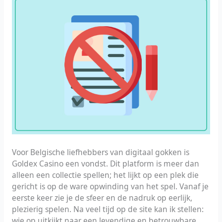
Voor Belgische liefhebbers van digitaal gokken is
Goldex Casino een vondst. Dit platform is meer dan
alleen een collectie spellen; het lijkt op een plek die
gericht is op de ware opwinding van het spel. Vanaf je
eerste keer zie je de sfeer en de nadruk op eerlijk,
plezierig spelen. Na veel tijd op de site kan ik stellen:
wie op uitkijkt naar een levendige en betrouwbare