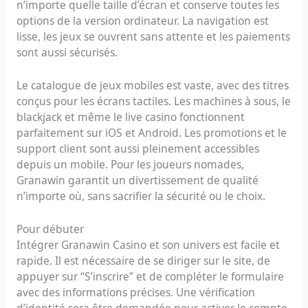
n’importe quelle taille d’écran et conserve toutes les
options de la version ordinateur. La navigation est
lisse, les jeux se ouvrent sans attente et les paiements
sont aussi sécurisés.
Le catalogue de jeux mobiles est vaste, avec des titres
conçus pour les écrans tactiles. Les machines à sous, le
blackjack et même le live casino fonctionnent
parfaitement sur iOS et Android. Les promotions et le
support client sont aussi pleinement accessibles
depuis un mobile. Pour les joueurs nomades,
Granawin garantit un divertissement de qualité
n’importe où, sans sacrifier la sécurité ou le choix.
Pour débuter
Intégrer Granawin Casino et son univers est facile et
rapide. Il est nécessaire de se diriger sur le site, de
appuyer sur “S’inscrire” et de compléter le formulaire
avec des informations précises. Une vérification