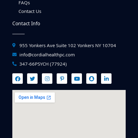
FAQs
Contact Us
Contact Info
955 Yonkers Ave Suite 102 Yonkers NY 10704
info@cordialhealthpc.com
347-66PSYCH (77924)
F
T
I
P
Y
S
L
a
w
n
i
o
n
i
c
i
s
n
u
a
n
e
t
t
t
t
p
k
b
t
a
e
u
c
e
o
e
g
r
b
h
d
o
r
r
e
e
a
i
k
a
s
t
n
m
t
-
-
i
p
n