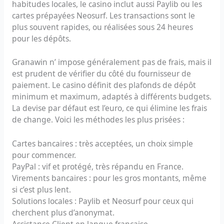
habitudes locales, le casino inclut aussi Paylib ou les
cartes prépayées Neosurf. Les transactions sont le
plus souvent rapides, ou réalisées sous 24 heures
pour les dépôts.
Granawin n’ impose généralement pas de frais, mais il
est prudent de vérifier du côté du fournisseur de
paiement. Le casino définit des plafonds de dépôt
minimum et maximum, adaptés à différents budgets.
La devise par défaut est l’euro, ce qui élimine les frais
de change. Voici les méthodes les plus prisées :
Cartes bancaires : très acceptées, un choix simple
pour commencer.
PayPal : vif et protégé, très répandu en France.
Virements bancaires : pour les gros montants, même
si c’est plus lent.
Solutions locales : Paylib et Neosurf pour ceux qui
cherchent plus d’anonymat.