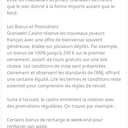
que le soin donné à la forme importe autant que le
fond.
Les Bonus et Promotions
Granawin Casino réserve les nouveaux joueurs
français avec une offre de bienvenue souvent
généreuse, étalée sur plusieurs dépôts. Par exemple,
un bonus de 100% jusqu’à 200 € sur le premier
versement, assorti de tours gratuits sur une slot
choisie. Les conditions de mise sont présentées
clairement et observent les standards de l’ANJ, offrant
une certaine équité. Lire les termes et conditions reste
essentiel pour comprendre les règles de retrait.
Suite à l’accueil, le casino entretient la relation avec
des promotions régulières. On trouve par exemple :
Certains bonus de recharge le week-end pour
renforcer son solde.