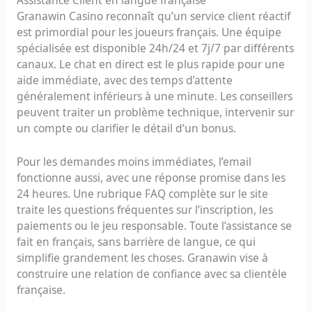
Assistance Client en langue française
Granawin Casino reconnaît qu’un service client réactif
est primordial pour les joueurs français. Une équipe
spécialisée est disponible 24h/24 et 7j/7 par différents
canaux. Le chat en direct est le plus rapide pour une
aide immédiate, avec des temps d’attente
généralement inférieurs à une minute. Les conseillers
peuvent traiter un problème technique, intervenir sur
un compte ou clarifier le détail d’un bonus.
Pour les demandes moins immédiates, l’email
fonctionne aussi, avec une réponse promise dans les
24 heures. Une rubrique FAQ complète sur le site
traite les questions fréquentes sur l’inscription, les
paiements ou le jeu responsable. Toute l’assistance se
fait en français, sans barrière de langue, ce qui
simplifie grandement les choses. Granawin vise à
construire une relation de confiance avec sa clientèle
française.