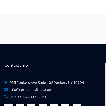
Contact Info
955 Yonkers Ave Suite 102 Yonkers NY 10704
info@cordialhealthpc.com
347-66PSYCH (77924)
F
T
I
P
Y
S
L