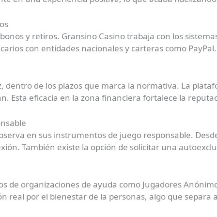
os
os abonos y retiros. Gransino Casino trabaja con los sist
ncarios con entidades nacionales y carteras como PayPal.
, dentro de los plazos que marca la normativa. La plataf
n. Esta eficacia en la zona financiera fortalece la reputa
onsable
observa en sus instrumentos de juego responsable. Desd
xión. También existe la opción de solicitar una autoexc
tos de organizaciones de ayuda como Jugadores Anónimos
n real por el bienestar de la personas, algo que separa