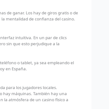
as de ganar. Los hay de giros gratis o de
n la mentalidad de confianza del casino.
erfaz intuitiva. En un par de clics
ro sin que esto perjudique a la
 teléfono o tablet, ya sea empleando el
hoy en España.
da para los jugadores locales.
solo hay máquinas. También hay una
n la atmósfera de un casino físico a