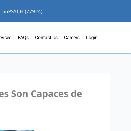
7-66PSYCH (77924)
rvices
FAQs
Contact Us
Careers
Login
les Son Capaces de