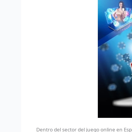
Dentro del sector del juego online en Es