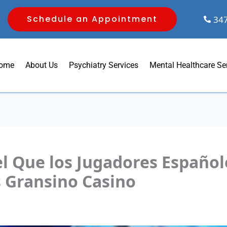
Schedule an Appointment
34
ome
About Us
Psychiatry Services
Mental Healthcare Se
el Que los Jugadores Españo
s Gransino Casino