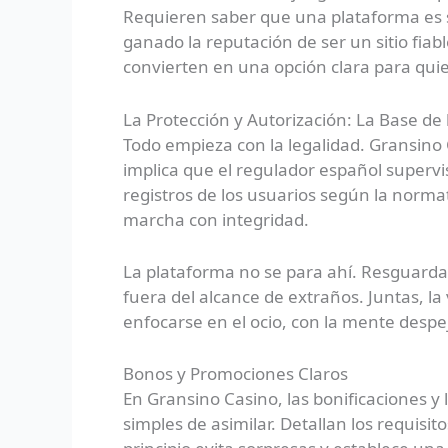
Requieren saber que una plataforma es s
ganado la reputación de ser un sitio fiabl
convierten en una opción clara para qui
La Protección y Autorización: La Base de l
Todo empieza con la legalidad. Gransino 
implica que el regulador español supervis
registros de los usuarios según la normat
marcha con integridad.
La plataforma no se para ahí. Resguarda 
fuera del alcance de extraños. Juntas, l
enfocarse en el ocio, con la mente despe
Bonos y Promociones Claros
En Gransino Casino, las bonificaciones y
simples de asimilar. Detallan los requisi