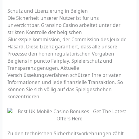
Schutz und Lizenzierung in Belgien
Die Sicherheit unserer Nutzer ist für uns
unverzichtbar. Gransino Casino arbeitet unter der
strikten Kontrolle der belgischen
Glücksspielkommission, der Commission des Jeux de
Hasard. Diese Lizenz garantiert, dass alle unsere
Prozesse den hohen regulatorischen Vorgaben
Belgiens in puncto Fairplay, Spielerschutz und
Transparenz genügen. Aktuelle
Verschlüsselungsverfahren schützen Ihre privaten
Informationen und jede finanzielle Transaktion. So
können Sie sich völlig auf das Spielgeschehen
konzentrieren.
Zu den technischen Sicherheitsvorkehrungen zählt