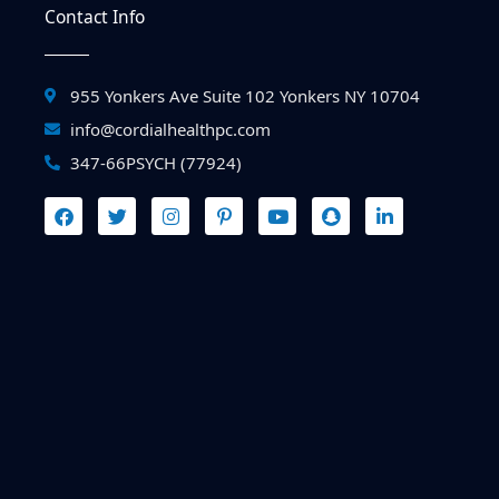
Contact Info
955 Yonkers Ave Suite 102 Yonkers NY 10704
info@cordialhealthpc.com
347-66PSYCH (77924)
F
T
I
P
Y
S
L
a
w
n
i
o
n
i
c
i
s
n
u
a
n
e
t
t
t
t
p
k
b
t
a
e
u
c
e
o
e
g
r
b
h
d
o
r
r
e
e
a
i
k
a
s
t
n
m
t
-
-
i
p
n