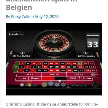
Belgien
By
Pessy Zuller
/
May 12, 2026
Gransino Casino ist die neue Anlaufstelle für Online-