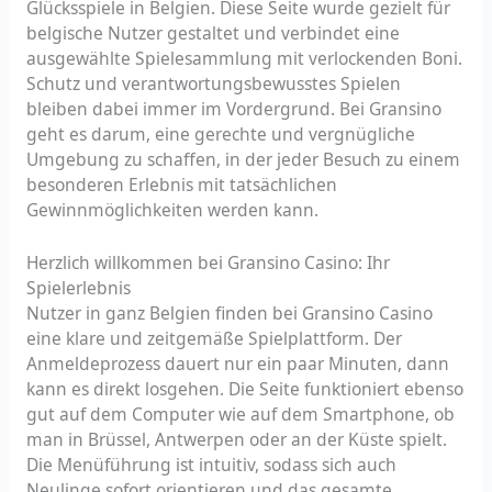
Glücksspiele in Belgien. Diese Seite wurde gezielt für
belgische Nutzer gestaltet und verbindet eine
ausgewählte Spielesammlung mit verlockenden Boni.
Schutz und verantwortungsbewusstes Spielen
bleiben dabei immer im Vordergrund. Bei Gransino
geht es darum, eine gerechte und vergnügliche
Umgebung zu schaffen, in der jeder Besuch zu einem
besonderen Erlebnis mit tatsächlichen
Gewinnmöglichkeiten werden kann.
Herzlich willkommen bei Gransino Casino: Ihr
Spielerlebnis
Nutzer in ganz Belgien finden bei Gransino Casino
eine klare und zeitgemäße Spielplattform. Der
Anmeldeprozess dauert nur ein paar Minuten, dann
kann es direkt losgehen. Die Seite funktioniert ebenso
gut auf dem Computer wie auf dem Smartphone, ob
man in Brüssel, Antwerpen oder an der Küste spielt.
Die Menüführung ist intuitiv, sodass sich auch
Neulinge sofort orientieren und das gesamte