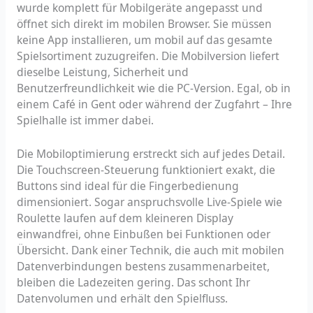
wurde komplett für Mobilgeräte angepasst und
öffnet sich direkt im mobilen Browser. Sie müssen
keine App installieren, um mobil auf das gesamte
Spielsortiment zuzugreifen. Die Mobilversion liefert
dieselbe Leistung, Sicherheit und
Benutzerfreundlichkeit wie die PC-Version. Egal, ob in
einem Café in Gent oder während der Zugfahrt – Ihre
Spielhalle ist immer dabei.
Die Mobiloptimierung erstreckt sich auf jedes Detail.
Die Touchscreen-Steuerung funktioniert exakt, die
Buttons sind ideal für die Fingerbedienung
dimensioniert. Sogar anspruchsvolle Live-Spiele wie
Roulette laufen auf dem kleineren Display
einwandfrei, ohne Einbußen bei Funktionen oder
Übersicht. Dank einer Technik, die auch mit mobilen
Datenverbindungen bestens zusammenarbeitet,
bleiben die Ladezeiten gering. Das schont Ihr
Datenvolumen und erhält den Spielfluss.