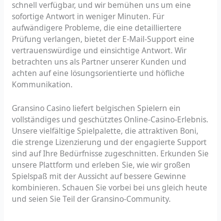
schnell verfügbar, und wir bemühen uns um eine
sofortige Antwort in weniger Minuten. Für
aufwändigere Probleme, die eine detailliertere
Prüfung verlangen, bietet der E-Mail-Support eine
vertrauenswürdige und einsichtige Antwort. Wir
betrachten uns als Partner unserer Kunden und
achten auf eine lösungsorientierte und höfliche
Kommunikation.
Gransino Casino liefert belgischen Spielern ein
vollständiges und geschütztes Online-Casino-Erlebnis.
Unsere vielfältige Spielpalette, die attraktiven Boni,
die strenge Lizenzierung und der engagierte Support
sind auf Ihre Bedürfnisse zugeschnitten. Erkunden Sie
unsere Plattform und erleben Sie, wie wir großen
Spielspaß mit der Aussicht auf bessere Gewinne
kombinieren. Schauen Sie vorbei bei uns gleich heute
und seien Sie Teil der Gransino-Community.