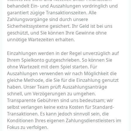
behandelt Ein- und Auszahlungen vordringlich und
garantiert zügige Transaktionszeiten. Alle
Zahlungsvorgänge sind durch unsere
Sicherheitssysteme gesichert. Ihr Geld ist bei uns
geschützt, und Sie können Ihre Gewinne ohne
unnötige Wartezeiten erhalten.
Einzahlungen werden in der Regel unverzüglich auf
Ihrem Spielkonto gutgeschrieben. So können Sie
ohne Wartezeit mit dem Spiel starten. Für
Auszahlungen verwenden wir nach Möglichkeit die
gleiche Methode, die Sie für die Einzahlung genutzt
haben. Unser Team prüft Auszahlungsanträge
schnell, um Verzögerungen zu umgehen.
Transparente Gebühren sind uns bedeutsam; wir
selbst verlangen keine extra Kosten für Standard-
Transaktionen. Es kann jedoch sinnvoll sein, die
Konditionen Ihres eigenen Zahlungsdienstleisters im
Fokus zu verfolgen.