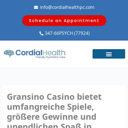
Skip
info@cordialhealthpc.com
to
content
Schedule an Appointment
347-66PSYCH (77924)
Gransino Casino bietet
umfangreiche Spiele,
größere Gewinne und
unendlichen Spaß in