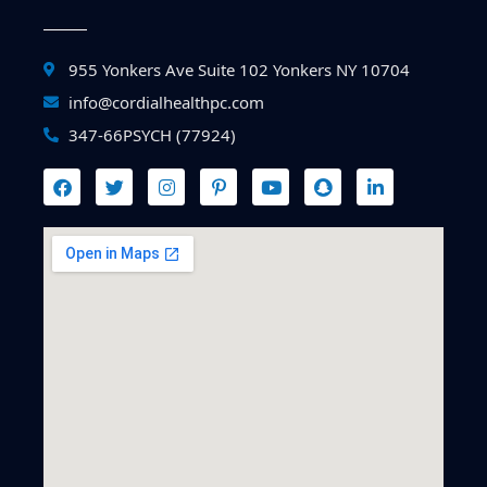
955 Yonkers Ave Suite 102 Yonkers NY 10704
info@cordialhealthpc.com
347-66PSYCH (77924)
F
T
I
P
Y
S
L
a
w
n
i
o
n
i
c
i
s
n
u
a
n
e
t
t
t
t
p
k
b
t
a
e
u
c
e
o
e
g
r
b
h
d
o
r
r
e
e
a
i
k
a
s
t
n
m
t
-
-
i
p
n