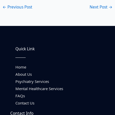
←
Previous Post
Next Post
→
Quick Link
Home
About Us
Psychiatry Services
Mental Healthcare Services
FAQs
Contact Us
Contact Info