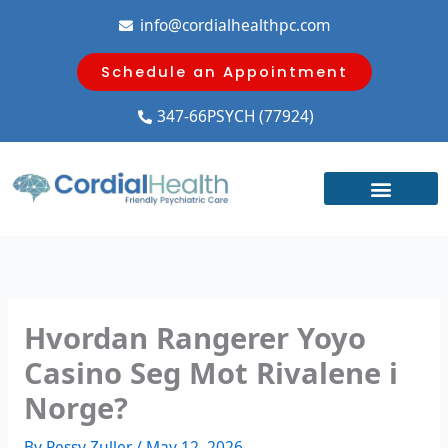
Skip
info@cordialhealthpc.com
to
content
Schedule an Appointment
347-66PSYCH (77924)
Hvordan Rangerer Yoyo
Casino Seg Mot Rivalene i
Norge?
By
Pessy Zuller
/
May 12, 2026