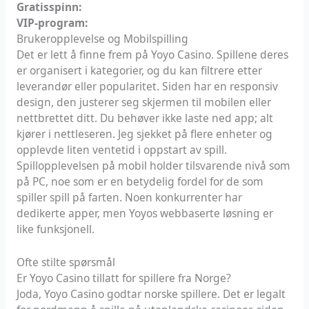
Gratisspinn:
VIP-program:
Brukeropplevelse og Mobilspilling
Det er lett å finne frem på Yoyo Casino. Spillene deres
er organisert i kategorier, og du kan filtrere etter
leverandør eller popularitet. Siden har en responsiv
design, den justerer seg skjermen til mobilen eller
nettbrettet ditt. Du behøver ikke laste ned app; alt
kjører i nettleseren. Jeg sjekket på flere enheter og
opplevde liten ventetid i oppstart av spill.
Spillopplevelsen på mobil holder tilsvarende nivå som
på PC, noe som er en betydelig fordel for de som
spiller spill på farten. Noen konkurrenter har
dedikerte apper, men Yoyos webbaserte løsning er
like funksjonell.
Ofte stilte spørsmål
Er Yoyo Casino tillatt for spillere fra Norge?
Joda, Yoyo Casino godtar norske spillere. Det er legalt