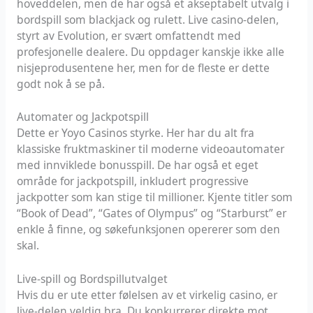
hoveddelen, men de har også et akseptabelt utvalg i
bordspill som blackjack og rulett. Live casino-delen,
styrt av Evolution, er svært omfattendt med
profesjonelle dealere. Du oppdager kanskje ikke alle
nisjeprodusentene her, men for de fleste er dette
godt nok å se på.
Automater og Jackpotspill
Dette er Yoyo Casinos styrke. Her har du alt fra
klassiske fruktmaskiner til moderne videoautomater
med innviklede bonusspill. De har også et eget
område for jackpotspill, inkludert progressive
jackpotter som kan stige til millioner. Kjente titler som
“Book of Dead”, “Gates of Olympus” og “Starburst” er
enkle å finne, og søkefunksjonen opererer som den
skal.
Live-spill og Bordspillutvalget
Hvis du er ute etter følelsen av et virkelig casino, er
live-delen veldig bra. Du konkurrerer direkte mot