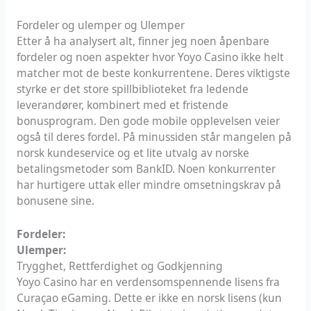
Fordeler og ulemper og Ulemper
Etter å ha analysert alt, finner jeg noen åpenbare
fordeler og noen aspekter hvor Yoyo Casino ikke helt
matcher mot de beste konkurrentene. Deres viktigste
styrke er det store spillbiblioteket fra ledende
leverandører, kombinert med et fristende
bonusprogram. Den gode mobile opplevelsen veier
også til deres fordel. På minussiden står mangelen på
norsk kundeservice og et lite utvalg av norske
betalingsmetoder som BankID. Noen konkurrenter
har hurtigere uttak eller mindre omsetningskrav på
bonusene sine.
Fordeler:
Ulemper:
Trygghet, Rettferdighet og Godkjenning
Yoyo Casino har en verdensomspennende lisens fra
Curaçao eGaming. Dette er ikke en norsk lisens (kun