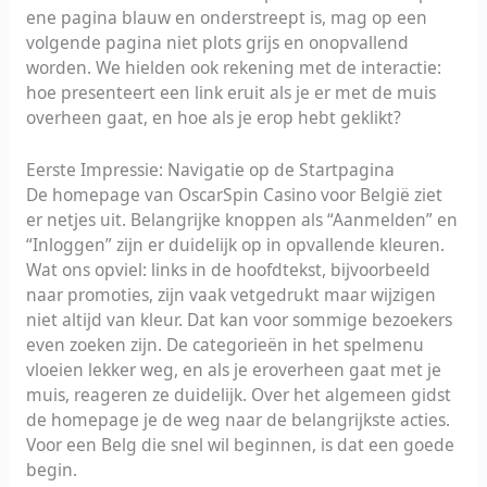
ene pagina blauw en onderstreept is, mag op een
volgende pagina niet plots grijs en onopvallend
worden. We hielden ook rekening met de interactie:
hoe presenteert een link eruit als je er met de muis
overheen gaat, en hoe als je erop hebt geklikt?
Eerste Impressie: Navigatie op de Startpagina
De homepage van OscarSpin Casino voor België ziet
er netjes uit. Belangrijke knoppen als “Aanmelden” en
“Inloggen” zijn er duidelijk op in opvallende kleuren.
Wat ons opviel: links in de hoofdtekst, bijvoorbeeld
naar promoties, zijn vaak vetgedrukt maar wijzigen
niet altijd van kleur. Dat kan voor sommige bezoekers
even zoeken zijn. De categorieën in het spelmenu
vloeien lekker weg, en als je eroverheen gaat met je
muis, reageren ze duidelijk. Over het algemeen gidst
de homepage je de weg naar de belangrijkste acties.
Voor een Belg die snel wil beginnen, is dat een goede
begin.