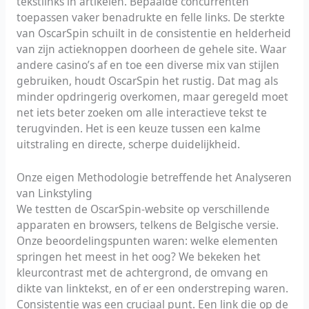
tekstlinks in artikelen. Bepaalde concurrenten
toepassen vaker benadrukte en felle links. De sterkte
van OscarSpin schuilt in de consistentie en helderheid
van zijn actieknoppen doorheen de gehele site. Waar
andere casino’s af en toe een diverse mix van stijlen
gebruiken, houdt OscarSpin het rustig. Dat mag als
minder opdringerig overkomen, maar geregeld moet
net iets beter zoeken om alle interactieve tekst te
terugvinden. Het is een keuze tussen een kalme
uitstraling en directe, scherpe duidelijkheid.
Onze eigen Methodologie betreffende het Analyseren
van Linkstyling
We testten de OscarSpin-website op verschillende
apparaten en browsers, telkens de Belgische versie.
Onze beoordelingspunten waren: welke elementen
springen het meest in het oog? We bekeken het
kleurcontrast met de achtergrond, de omvang en
dikte van linktekst, en of er een onderstreping waren.
Consistentie was een cruciaal punt. Een link die op de