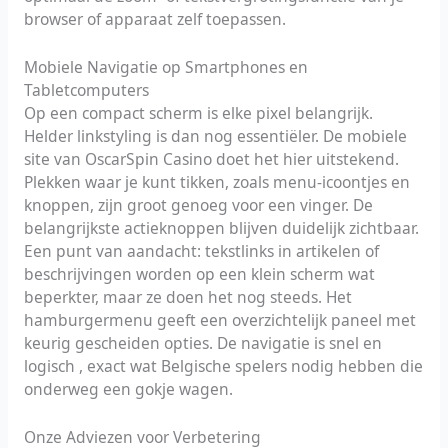
browser of apparaat zelf toepassen.
Mobiele Navigatie op Smartphones en
Tabletcomputers
Op een compact scherm is elke pixel belangrijk.
Helder linkstyling is dan nog essentiëler. De mobiele
site van OscarSpin Casino doet het hier uitstekend.
Plekken waar je kunt tikken, zoals menu-icoontjes en
knoppen, zijn groot genoeg voor een vinger. De
belangrijkste actieknoppen blijven duidelijk zichtbaar.
Een punt van aandacht: tekstlinks in artikelen of
beschrijvingen worden op een klein scherm wat
beperkter, maar ze doen het nog steeds. Het
hamburgermenu geeft een overzichtelijk paneel met
keurig gescheiden opties. De navigatie is snel en
logisch , exact wat Belgische spelers nodig hebben die
onderweg een gokje wagen.
Onze Adviezen voor Verbetering