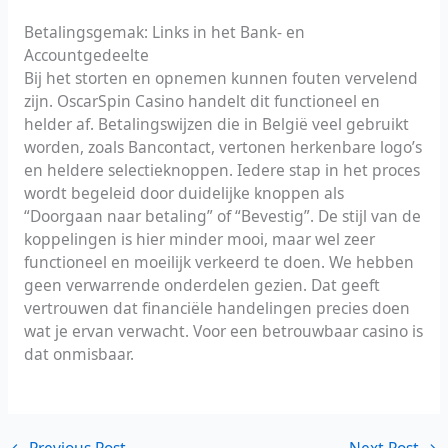
Betalingsgemak: Links in het Bank- en
Accountgedeelte
Bij het storten en opnemen kunnen fouten vervelend
zijn. OscarSpin Casino handelt dit functioneel en
helder af. Betalingswijzen die in België veel gebruikt
worden, zoals Bancontact, vertonen herkenbare logo’s
en heldere selectieknoppen. Iedere stap in het proces
wordt begeleid door duidelijke knoppen als
“Doorgaan naar betaling” of “Bevestig”. De stijl van de
koppelingen is hier minder mooi, maar wel zeer
functioneel en moeilijk verkeerd te doen. We hebben
geen verwarrende onderdelen gezien. Dat geeft
vertrouwen dat financiële handelingen precies doen
wat je ervan verwacht. Voor een betrouwbaar casino is
dat onmisbaar.