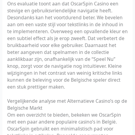
Ons evaluatie toont aan dat OscarSpin Casino een
stevige en gebruiksvriendelijke navigatie heeft.
Desondanks kan het voortdurend beter. We bevelen
aan om een vaste stijl voor tekstlinks in de inhoud in
te implementeren. Overweeg een opvallende kleur en
een subtiel effect als je erop zweeft. Dat verbetert de
bruikbaarheid voor elke gebruiker. Daarnaast het
beter aangeven dat spelnamen in de collectie
aanklikbaar zijn, onafhankelijk van de “Speel Nu”
knop, zorgt voor de navigatie nog intuïtiever. Kleine
wijzigingen in het contrast van
weinig
kritische links
kunnen de beleving voor de Belgische speler direct
een stuk prettiger maken.
Vergelijkende analyse met Alternatieve Casino’s op de
Belgische Markt
Om een overzicht te bieden, bekeken we OscarSpin
met een paar andere populaire casino’s in België.
OscarSpin gebruikt een minimalistisch pad voor