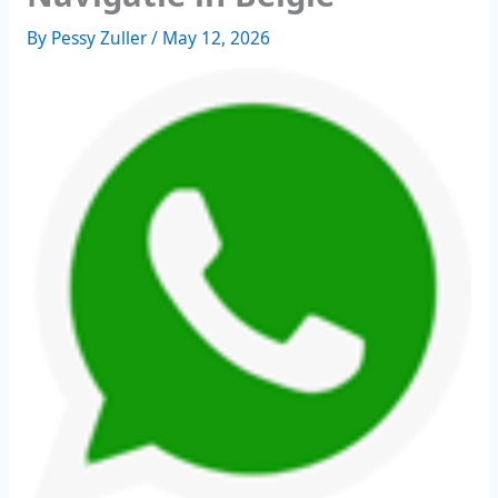
By
Pessy Zuller
/
May 12, 2026