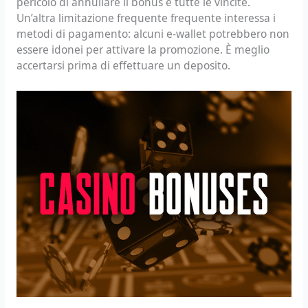
pericolo di annullare il bonus e tutte le vincite.
Un’altra limitazione frequente frequente interessa i
metodi di pagamento: alcuni e-wallet potrebbero non
essere idonei per attivare la promozione. È meglio
accertarsi prima di effettuare un deposito.