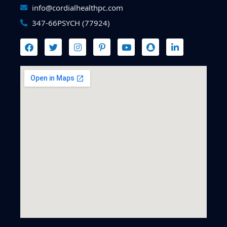
info@cordialhealthpc.com
347-66PSYCH (77924)
F
T
I
P
Y
S
L
a
w
n
i
o
n
i
c
i
s
n
u
a
n
e
t
t
t
t
p
k
b
t
a
e
u
c
e
o
e
g
r
b
h
d
o
r
r
e
e
a
i
k
a
s
t
n
m
t
-
-
i
p
n