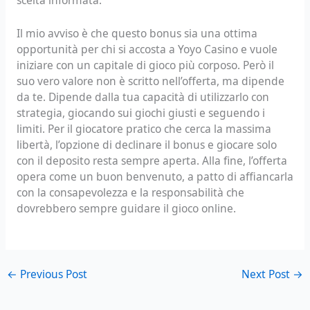
scelta informata.
Il mio avviso è che questo bonus sia una ottima
opportunità per chi si accosta a Yoyo Casino e vuole
iniziare con un capitale di gioco più corposo. Però il
suo vero valore non è scritto nell’offerta, ma dipende
da te. Dipende dalla tua capacità di utilizzarlo con
strategia, giocando sui giochi giusti e seguendo i
limiti. Per il giocatore pratico che cerca la massima
libertà, l’opzione di declinare il bonus e giocare solo
con il deposito resta sempre aperta. Alla fine, l’offerta
opera come un buon benvenuto, a patto di affiancarla
con la consapevolezza e la responsabilità che
dovrebbero sempre guidare il gioco online.
←
Previous Post
Next Post
→