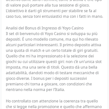
di valore può portare alla tua sessione di gioco.
L’obiettivo è darti gli strumenti per stabilire se fa al
caso tuo, senza toni entusiastici ma con i fatti in mano.
Analisi del Bonus di Ingresso di Yoyo Casino
Il set di benvenuto di Yoyo Casino si sviluppa su più
depositi. È uno modello comune, ma qui ho rilevato
alcuni particolari interessanti. Il primo deposito attiva
una quota di match e un certo totale di giri gratuiti.
Quello che mi ha impressionato è la selezione dei
giochi su cui utilizzare questi giri: non c’è un’unica slot
imposta, ma una serie di titoli. Questo dà una bella
adattabilità, dandoti modo di testare meccaniche di
gioco diverse. I bonus per i depositi successivi
premiano chi torna a giocare, con condizioni che
rientrano nella norma per l’Italia.
Ho controllato con attenzione la coerenza tra quello
che si legge nella promozione e quello che affermano