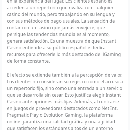
en la experiencia del lugar. Los clientes españoles
acceden a un repertorio que rivaliza con cualquier
casino del mundo, pero trabajando en su lengua y
con sus métodos de pago usuales. La sensación de
contar con un casino que jamás envejece, que
persigue las tendencias mundiales al momento,
genera satisfacción. Es una muestra de que Instant
Casino entiende a su público español e dedica
recursos para ofrecerle lo más destacado del iGaming
de forma constante.
El efecto se extiende también a la percepción de valor.
Los clientes no consideran su registro como el acceso a
un repertorio fijo, sino como una entrada a un servicio
que se desarrolla sin cesar. Esto justifica elegir Instant
Casino ante opciones más fijas. Además, al centrarse
en juegos de proveedores destacados como NetEnt,
Pragmatic Play o Evolution Gaming, la plataforma
online garantiza una calidad gráfica y una agilidad
que satisfacen los estándares altos de un entorno