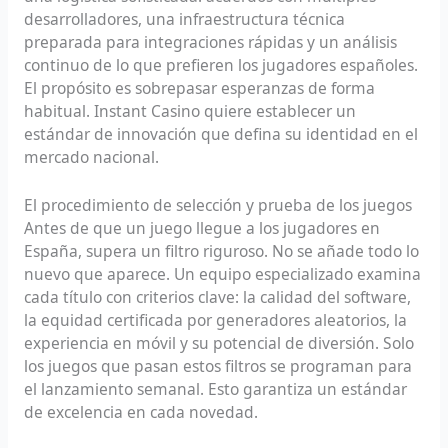
desarrolladores, una infraestructura técnica
preparada para integraciones rápidas y un análisis
continuo de lo que prefieren los jugadores españoles.
El propósito es sobrepasar esperanzas de forma
habitual. Instant Casino quiere establecer un
estándar de innovación que defina su identidad en el
mercado nacional.
El procedimiento de selección y prueba de los juegos
Antes de que un juego llegue a los jugadores en
España, supera un filtro riguroso. No se añade todo lo
nuevo que aparece. Un equipo especializado examina
cada título con criterios clave: la calidad del software,
la equidad certificada por generadores aleatorios, la
experiencia en móvil y su potencial de diversión. Solo
los juegos que pasan estos filtros se programan para
el lanzamiento semanal. Esto garantiza un estándar
de excelencia en cada novedad.