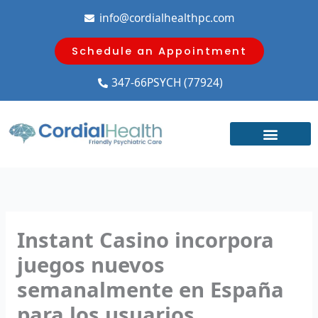
Skip
info@cordialhealthpc.com
to
content
Schedule an Appointment
347-66PSYCH (77924)
Instant Casino incorpora
juegos nuevos
semanalmente en España
para los usuarios