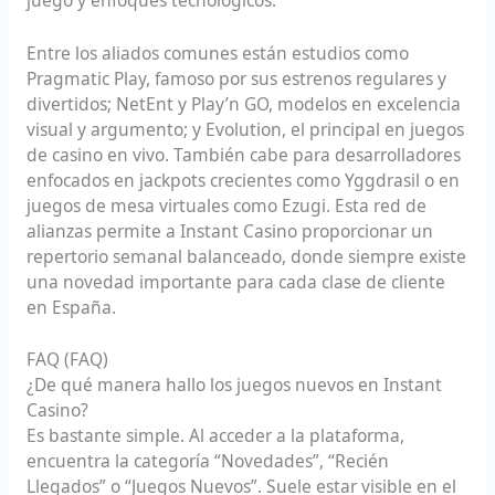
Entre los aliados comunes están estudios como
Pragmatic Play, famoso por sus estrenos regulares y
divertidos; NetEnt y Play’n GO, modelos en excelencia
visual y argumento; y Evolution, el principal en juegos
de casino en vivo. También cabe para desarrolladores
enfocados en jackpots crecientes como Yggdrasil o en
juegos de mesa virtuales como Ezugi. Esta red de
alianzas permite a Instant Casino proporcionar un
repertorio semanal balanceado, donde siempre existe
una novedad importante para cada clase de cliente
en España.
FAQ (FAQ)
¿De qué manera hallo los juegos nuevos en Instant
Casino?
Es bastante simple. Al acceder a la plataforma,
encuentra la categoría “Novedades”, “Recién
Llegados” o “Juegos Nuevos”. Suele estar visible en el