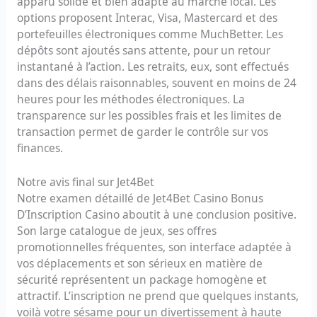
apparu solide et bien adapté au marché local. Les
options proposent Interac, Visa, Mastercard et des
portefeuilles électroniques comme MuchBetter. Les
dépôts sont ajoutés sans attente, pour un retour
instantané à l’action. Les retraits, eux, sont effectués
dans des délais raisonnables, souvent en moins de 24
heures pour les méthodes électroniques. La
transparence sur les possibles frais et les limites de
transaction permet de garder le contrôle sur vos
finances.
Notre avis final sur Jet4Bet
Notre examen détaillé de
Jet4Bet Casino Bonus
D’Inscription
Casino aboutit à une conclusion positive.
Son large catalogue de jeux, ses offres
promotionnelles fréquentes, son interface adaptée à
vos déplacements et son sérieux en matière de
sécurité représentent un package homogène et
attractif. L’inscription ne prend que quelques instants,
voilà votre sésame pour un divertissement à haute