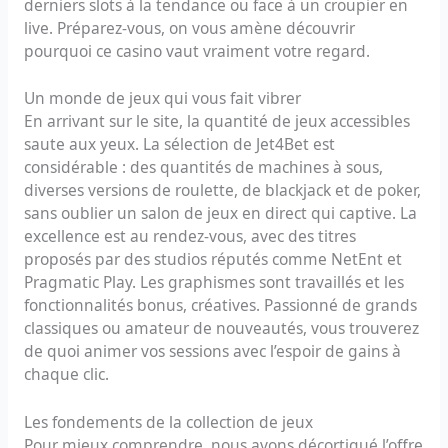
derniers slots à la tendance ou face à un croupier en
live. Préparez-vous, on vous amène découvrir
pourquoi ce casino vaut vraiment votre regard.
Un monde de jeux qui vous fait vibrer
En arrivant sur le site, la quantité de jeux accessibles
saute aux yeux. La sélection de Jet4Bet est
considérable : des quantités de machines à sous,
diverses versions de roulette, de blackjack et de poker,
sans oublier un salon de jeux en direct qui captive. La
excellence est au rendez-vous, avec des titres
proposés par des studios réputés comme NetEnt et
Pragmatic Play. Les graphismes sont travaillés et les
fonctionnalités bonus, créatives. Passionné de grands
classiques ou amateur de nouveautés, vous trouverez
de quoi animer vos sessions avec l’espoir de gains à
chaque clic.
Les fondements de la collection de jeux
Pour mieux comprendre, nous avons décortiqué l’offre