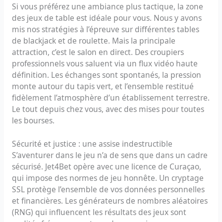
Si vous préférez une ambiance plus tactique, la zone
des jeux de table est idéale pour vous. Nous y avons
mis nos stratégies à l’épreuve sur différentes tables
de blackjack et de roulette. Mais la principale
attraction, c’est le salon en direct. Des croupiers
professionnels vous saluent via un flux vidéo haute
définition. Les échanges sont spontanés, la pression
monte autour du tapis vert, et l’ensemble restitué
fidèlement l’atmosphère d’un établissement terrestre.
Le tout depuis chez vous, avec des mises pour toutes
les bourses.
Sécurité et justice : une assise indestructible
S’aventurer dans le jeu n’a de sens que dans un cadre
sécurisé. Jet4Bet opère avec une licence de Curaçao,
qui impose des normes de jeu honnête. Un cryptage
SSL protège l’ensemble de vos données personnelles
et financières. Les générateurs de nombres aléatoires
(RNG) qui influencent les résultats des jeux sont