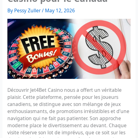
By
Pessy Zuller
/
May 12, 2026
Découvrir Jet4Bet Casino nous a offert un véritable
plaisir. Cette plateforme, pensée pour les joueurs
canadiens, se distingue avec son mélange de jeux
enthousiasmants, de promotions irrésistibles et d’une
navigation qui ne fait pas patienter. Son approche
moderne place le divertissement au devant. Chaque
visite réserve son lot de imprévus, que ce soit sur les