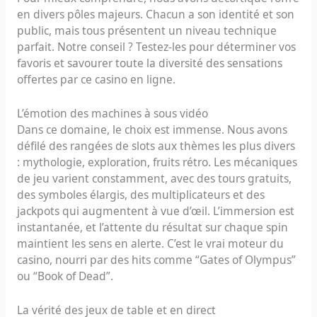
en divers pôles majeurs. Chacun a son identité et son
public, mais tous présentent un niveau technique
parfait. Notre conseil ? Testez-les pour déterminer vos
favoris et savourer toute la diversité des sensations
offertes par ce casino en ligne.
L’émotion des machines à sous vidéo
Dans ce domaine, le choix est immense. Nous avons
défilé des rangées de slots aux thèmes les plus divers
: mythologie, exploration, fruits rétro. Les mécaniques
de jeu varient constamment, avec des tours gratuits,
des symboles élargis, des multiplicateurs et des
jackpots qui augmentent à vue d’œil. L’immersion est
instantanée, et l’attente du résultat sur chaque spin
maintient les sens en alerte. C’est le vrai moteur du
casino, nourri par des hits comme “Gates of Olympus”
ou “Book of Dead”.
La vérité des jeux de table et en direct