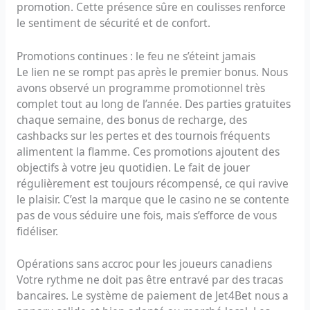
promotion. Cette présence sûre en coulisses renforce
le sentiment de sécurité et de confort.
Promotions continues : le feu ne s’éteint jamais
Le lien ne se rompt pas après le premier bonus. Nous
avons observé un programme promotionnel très
complet tout au long de l’année. Des parties gratuites
chaque semaine, des bonus de recharge, des
cashbacks sur les pertes et des tournois fréquents
alimentent la flamme. Ces promotions ajoutent des
objectifs à votre jeu quotidien. Le fait de jouer
régulièrement est toujours récompensé, ce qui ravive
le plaisir. C’est la marque que le casino ne se contente
pas de vous séduire une fois, mais s’efforce de vous
fidéliser.
Opérations sans accroc pour les joueurs canadiens
Votre rythme ne doit pas être entravé par des tracas
bancaires. Le système de paiement de Jet4Bet nous a