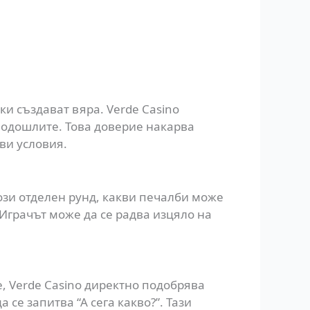
и създават вяра. Verde Casino
оводошлите. Това доверие накарва
ви условия.
 този отделен рунд, какви печалби може
 Играчът може да се радва изцяло на
, Verde Casino директно подобрява
се запитва “А сега какво?”. Тази