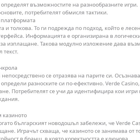
 определят възможностите на разнообразните игри.
основите, потребителят обмисля тактики.
в платформата
а и толкова. То ги подрежда по подход, който е лесен
нтерфейса. Информацията е организирана в логически
 за изплащане. Такова модулно изложение дава въз
 текст.
анкрола
непосредствено се отразява на парите си. Осъзнав
определи разноските си по-ефективно. Verde Casino
ане. Потребителят се учи да идентифицира кои игри
ждания.
м казиното
Когато българският новодошъл забележи, че Verde Ca
не. Играчът схваща, че казиното се занимава от тов
тойност в бранш, в която коректността е ключова.