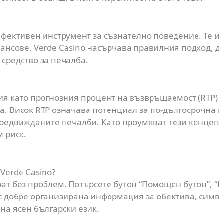
фективен инструмент за съзнателно поведение. Те и
шансове. Verde Casino насърчава правилния подход, 
е средство за печалба.
ия като прогнозния процент на възвръщаемост (RTP) 
. Висок RTP означава потенциал за по-дългосрочна
предвижданите печалби. Като проумяват тези концеп
м риск.
Verde Casino?
ат без проблем. Потърсете бутон “Помощен бутон”, “
л с добре организирана информация за обектива, сим
а ясен български език.