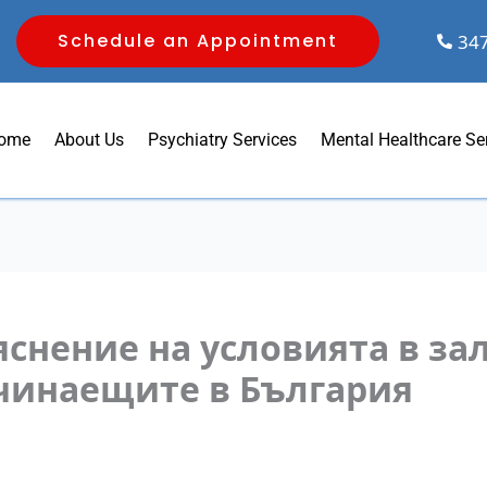
Schedule an Appointment
34
ome
About Us
Psychiatry Services
Mental Healthcare Se
яснение на условията в за
ачинаещите в България