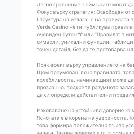
Лесно сравнение: Геймърите могат да
Фокус върху стратегия: Освободен от 
Структура на излагане на правилата 
Verde Casino не ги публикува правилат
очевиден бутон “i” или “Правила” в и
символи, уникални функции, таблици
точен детайл, без да те претоварва цял
Пряк ефект върху управлението на б
Щом проумяваш ясно правилата, това 
колебливостта, начинаещият може да 
прозрачно, подкрепя разумното залаг
да си определи действителни предви
Изковаване на устойчиво доверие къ
Яснотата е в корена на увереността. 
това формира положително първо усеща
залага. Такова доверие е от огромна с