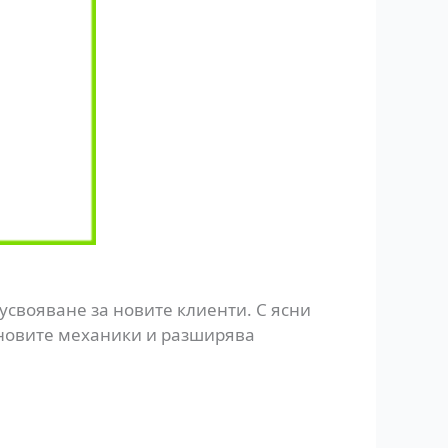
усвояване за новите клиенти. С ясни
 новите механики и разширява