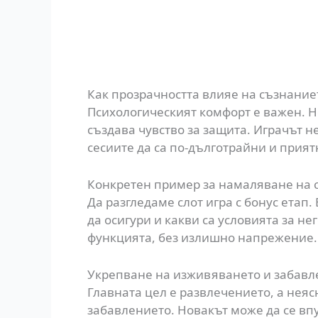
Как прозрачността влияе на съзнание
Психологическият комфорт е важен. Не
създава чувство за защита. Играчът н
сесиите да са по-дълготрайни и прият
Конкретен пример за намаляване на 
Да разгледаме слот игра с бонус етап.
да осигури и какви са условията за н
функцията, без излишно напрежение.
Укрепване на изживяването и забавл
Главната цел е развлечението, а неяс
забавлението. Новакът може да се впус