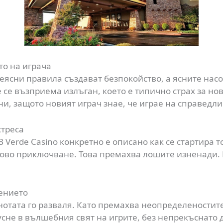
то на играча
ясни правила създават безпокойство, а ясните насок
е се възприема излъган, което е типично страх за н
ни, защото новият играч знае, че играе на справедли
стреса
 В Verde Casino конкретно е описано как се стартира
егово приключване. Това премахва лошите изненади.
ението
нотата го разваля. Като премахва неопределеностите
не в вълшебния свят на игрите, без непрекъснато да 