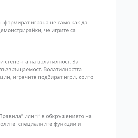
нформират играча не само как да
демонстрирайки, че игрите са
и степента на волатилност. За
 възвръщаемост. Волатилността
ции, играчите подбират игри, които
Правила” или “i” в обкръжението на
волите, специалните функции и