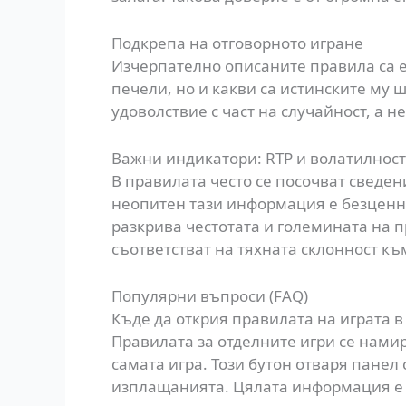
Подкрепа на отговорното игране
Изчерпателно описаните правила са е
печели, но и какви са истинските му 
удоволствие с част на случайност, а н
Важни индикатори: RTP и волатилност
В правилата често се посочват сведен
неопитен тази информация е безценна
разкрива честотата и големината на 
съответстват на тяхната склонност къ
Популярни въпроси (FAQ)
Къде да открия правилата на играта в 
Правилата за отделните игри се намир
самата игра. Този бутон отваря пане
изплащанията. Цялата информация е н