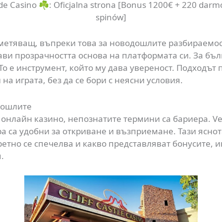
метяващ, въпреки това за новодошлите разбираемос
ави прозрачността основа на платформата си. За бълг
 То е инструмент, който му дава увереност. Подходъ
 на играта, без да се бори с неясни условия.
дошлите
в онлайн казино, непознатите термини са бариера. Ve
ра са удобни за откриване и възприемане. Тази ясн
ретно се спечелва и какво представляват бонусите, и
.