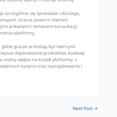
a szczególnie się spodobała i dlaczego,
kampanii. Gracze powinni również
mi ankietami i tematami konsultacji.
rzenia platformy.
, gdzie gracze przestają być biernymi
a w lepsze dopasowanie produktów, budowę
 realny wpływ na kształt platformy, z
działaniach kasyna oraz zaangażowania i
Next Post
→