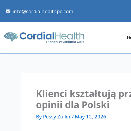
Skip
to
info@cordialhealthpc.com
content
H
Klienci kształtują p
opinii dla Polski
By
Pessy Zuller
/
May 12, 2026