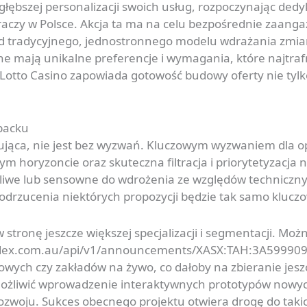
u głębszej personalizacji swoich usług, rozpoczynając 
raczy w Polsce. Akcja ta ma na celu bezpośrednie zaan
 od tradycyjnego, jednostronnego modelu wdrażania zmia
ine mają unikalne preferencje i wymagania, które najtra
tto Casino zapowiada gotowość budowy oferty nie tylko 
backu
ecująca, nie jest bez wyzwań. Kluczowym wyzwaniem dla 
horyzoncie oraz skuteczna filtracja i priorytetyzacja n
liwe lub sensowne do wdrożenia ze względów techniczny
odrzucenia niektórych propozycji będzie tak samo klucz
stronę jeszcze większej specjalizacji i segmentacji. Moż
ndex.com.au/api/v1/announcements/XASX:TAH:3A599909/pdf
łowych czy zakładów na żywo, co dałoby na zbieranie jesz
możliwić wprowadzenie interaktywnych prototypów nowych
rozwoju. Sukces obecnego projektu otwiera drogę do ta