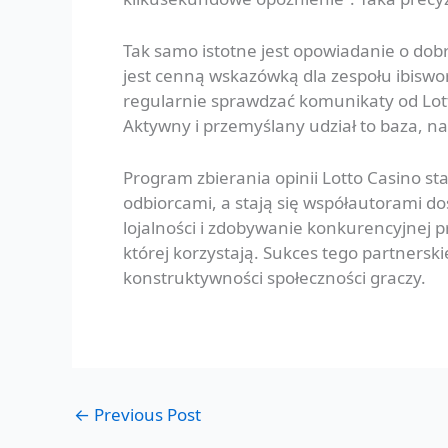
Tak samo istotne jest opowiadanie o dobr
jest cenną wskazówką dla zespołu
ibiswo
regularnie sprawdzać komunikaty od Lott
Aktywny i przemyślany udział to baza, na
Program zbierania opinii Lotto Casino st
odbiorcami, a stają się współautorami d
lojalności i zdobywanie konkurencyjnej p
której korzystają. Sukces tego partners
konstruktywności społeczności graczy.
←
Previous Post