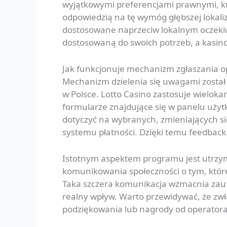
wyjątkowymi preferencjami prawnymi, ku
odpowiedzią na tę wymóg głębszej lokaliza
dostosowane naprzeciw lokalnym oczekiw
dostosowaną do swoich potrzeb, a kasino
Jak funkcjonuje mechanizm zgłaszania op
Mechanizm dzielenia się uwagami został 
w Polsce. Lotto Casino zastosuje wielok
formularze znajdujące się w panelu użyt
dotyczyć na wybranych, zmieniających się
systemu płatności. Dzięki temu feedback
Istotnym aspektem programu jest utrzyma
komunikowania społeczności o tym, które
Taka szczera komunikacja wzmacnia zauf
realny wpływ. Warto przewidywać, że zwł
podziękowania lub nagrody od operatora