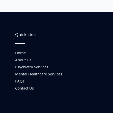
Quick Link
Home
About Us
Psychiatry Services
Mental Healthcare Services
FAQs
Contact Us