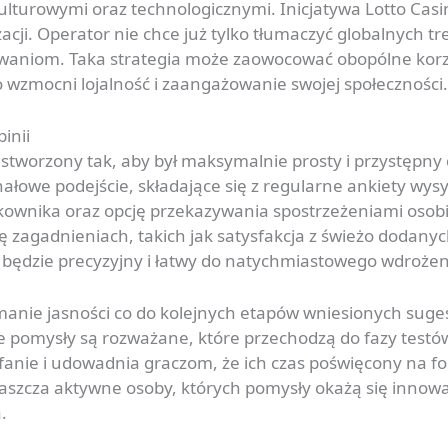
lturowymi oraz technologicznymi. Inicjatywa Lotto Casi
cji. Operator nie chce już tylko tłumaczyć globalnych tre
aniom. Taka strategia może zaowocować obopólne korzyś
 wzmocni lojalność i zaangażowanie swojej społeczności.
inii
stworzony tak, aby był maksymalnie prosty i przystępny 
anałowe podejście, składające się z regularne ankiety w
kownika oraz opcję przekazywania spostrzeżeniami osobiś
 zagadnieniach, takich jak satysfakcja z świeżo dodanych
 będzie precyzyjny i łatwy do natychmiastowego wdrożen
nie jasności co do kolejnych etapów wniesionych sugesti
 pomysły są rozważane, które przechodzą do fazy testów,
anie i udowadnia graczom, że ich czas poświęcony na f
aszcza aktywne osoby, których pomysły okażą się innow
.