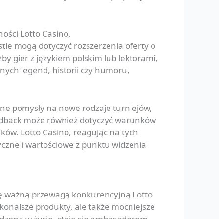
ości Lotto Casino,
stie mogą dotyczyć rozszerzenia oferty o
y gier z językiem polskim lub lektorami,
lnych legend, historii czy humoru,
ne pomysły na nowe rodzaje turniejów,
Feedback może również dotyczyć warunków
ków. Lotto Casino, reagując na tych
czne i wartościowe z punktu widzenia
ię ważną przewagą konkurencyjną Lotto
konalsze produkty, ale także mocniejsze
wadzona w życie, staje się ambasadorem