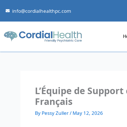
Skip
to
info@cordialhealthpc.com
content
H
L’Équipe de Support 
Français
By
Pessy Zuller
/
May 12, 2026