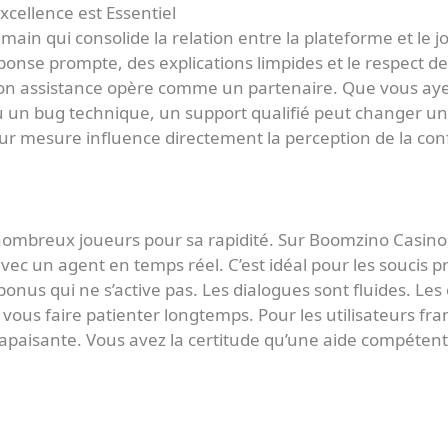
xcellence est Essentiel
humain qui consolide la relation entre la plateforme et le j
ponse prompte, des explications limpides et le respect de
Son assistance opère comme un partenaire. Que vous ayez
ou un bug technique, un support qualifié peut changer u
sur mesure influence directement la perception de la conf
 de nombreux joueurs pour sa rapidité. Sur Boomzino Casino
vec un agent en temps réel. C’est idéal pour les soucis 
nus qui ne s’active pas. Les dialogues sont fluides. Les c
 vous faire patienter longtemps. Pour les utilisateurs fra
st apaisante. Vous avez la certitude qu’une aide compéte