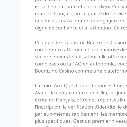
issue tient la route et que le client s’en
marché français, où la qualité du servic
dépenses, mais comme un engagement dans
digne de confiance et à l’attention. Ce re
L’équipe de support de Boomzino Casino e
compétence affirmée et une maîtrise des 
sincère envers le utilisateur, elle offre 
complexes ou la FAQ en autonomie, vous 
Boomzino Casino comme une plateforme fi
La Foire Aux Questions : Réponses Immé
Avant de contacter un conseiller, les jo
écrite en français, offre des réponses l
l’inscription, la vérification d’identité, 
par eux-mêmes rapidement, les membres o
plus spécifiques. C’est un premier nivea