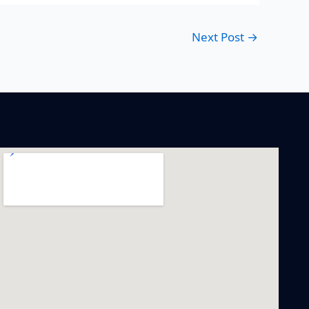
Next Post
→