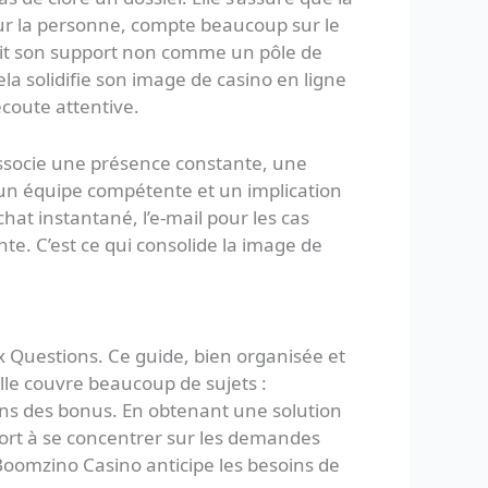
e sur la personne, compte beaucoup sur le
çoit son support non comme un pôle de
 solidifie son image de casino en ligne
écoute attentive.
 associe une présence constante, une
 un équipe compétente et un implication
chat instantané, l’e-mail pour les cas
. C’est ce qui consolide la image de
x Questions. Ce guide, bien organisée et
lle couvre beaucoup de sujets :
ditions des bonus. En obtenant une solution
ort à se concentrer sur les demandes
 Boomzino Casino anticipe les besoins de