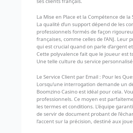
ses clients français.
La Mise en Place et la Compétence de la
La qualité d’un support dépend de les c
professionnels formés de façon rigoureuse
françaises, comme celles de l’ANJ. Leur 
qui est crucial quand on parle d’argent e
Cette polyvalence fait que le joueur est 
Une telle culture du service personnalisé 
Le Service Client par Email : Pour les Q
Lorsqu’une interrogation demande un dév
Boomzino Casino est idéal pour cela. Vou
professionnels. Ce moyen est parfaiteme
les termes et conditions. L’équipe garan
de servir de document probant de l’échan
l’accent sur la précision, destiné aux jo