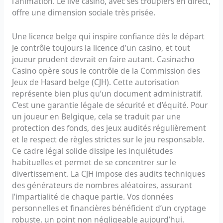
l’animation. Le live casino, avec ses croupiers en direct,
offre une dimension sociale très prisée.
Une licence belge qui inspire confiance dès le départ
Je contrôle toujours la licence d’un casino, et tout
joueur prudent devrait en faire autant. Casinacho
Casino opère sous le contrôle de la Commission des
Jeux de Hasard belge (CJH). Cette autorisation
représente bien plus qu’un document administratif.
C’est une garantie légale de sécurité et d’équité. Pour
un joueur en Belgique, cela se traduit par une
protection des fonds, des jeux audités régulièrement
et le respect de règles strictes sur le jeu responsable.
Ce cadre légal solide dissipe les inquiétudes
habituelles et permet de se concentrer sur le
divertissement. La CJH impose des audits techniques
des générateurs de nombres aléatoires, assurant
l’impartialité de chaque partie. Vos données
personnelles et financières bénéficient d’un cryptage
robuste, un point non négligeable aujourd’hui.