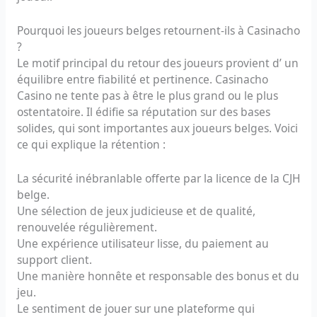
Pourquoi les joueurs belges retournent-ils à Casinacho
?
Le motif principal du retour des joueurs provient d’ un
équilibre entre fiabilité et pertinence. Casinacho
Casino ne tente pas à être le plus grand ou le plus
ostentatoire. Il édifie sa réputation sur des bases
solides, qui sont importantes aux joueurs belges. Voici
ce qui explique la rétention :
La sécurité inébranlable offerte par la licence de la CJH
belge.
Une sélection de jeux judicieuse et de qualité,
renouvelée régulièrement.
Une expérience utilisateur lisse, du paiement au
support client.
Une manière honnête et responsable des bonus et du
jeu.
Le sentiment de jouer sur une plateforme qui