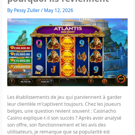
By
Pessy Zuller
/
May 12, 2026
Les établissements de jeu qui parviennent à garder
leur clientèle m’captivent toujours. Chez les joueurs
belges, une question revient souvent : Casinacho
Casino explique-t-il son succès ? Après avoir analysé
son offre, son fonctionnement et les avis des
utilisateurs, je remarque que sa popularité est