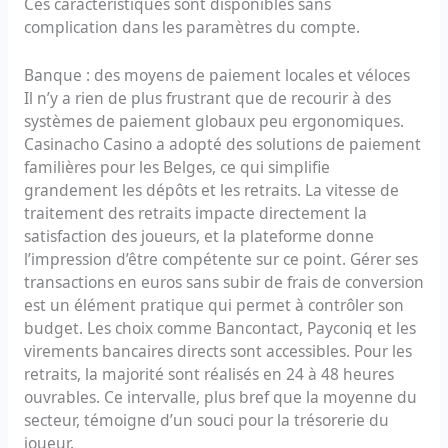
Ces caractéristiques sont disponibles sans
complication dans les paramètres du compte.
Banque : des moyens de paiement locales et véloces
Il n’y a rien de plus frustrant que de recourir à des
systèmes de paiement globaux peu ergonomiques.
Casinacho Casino a adopté des solutions de paiement
familières pour les Belges, ce qui simplifie
grandement les dépôts et les retraits. La vitesse de
traitement des retraits impacte directement la
satisfaction des joueurs, et la plateforme donne
l’impression d’être compétente sur ce point. Gérer ses
transactions en euros sans subir de frais de conversion
est un élément pratique qui permet à contrôler son
budget. Les choix comme Bancontact, Payconiq et les
virements bancaires directs sont accessibles. Pour les
retraits, la majorité sont réalisés en 24 à 48 heures
ouvrables. Ce intervalle, plus bref que la moyenne du
secteur, témoigne d’un souci pour la trésorerie du
joueur.