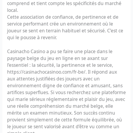
comprend et tient compte les spécificités du marché
local.
Cette association de confiance, de pertinence et de
service performant crée un environnement où le
joueur se sent en terrain habituel et sécurisé. C’est ce
qui le pousse à revenir.
Casinacho Casino a pu se faire une place dans le
paysage belge du jeu en ligne en se axant sur
l’essentiel : la sécurité, la pertinence et le service,
https://casinachocasinoo.com/fr-be/
. Il répond aux
aux attentes justifiées des joueurs avec un
environnement digne de confiance et amusant, sans
artifices superflues. Si vous recherchez une plateforme
qui marie sérieux réglementaire et plaisir du jeu, avec
une réelle compréhension du marché belge, elle
mérite un examen minutieux. Son succès continu
provient simplement de cette formule équilibrée, où
le joueur se sent valorisé avant d’être vu comme un