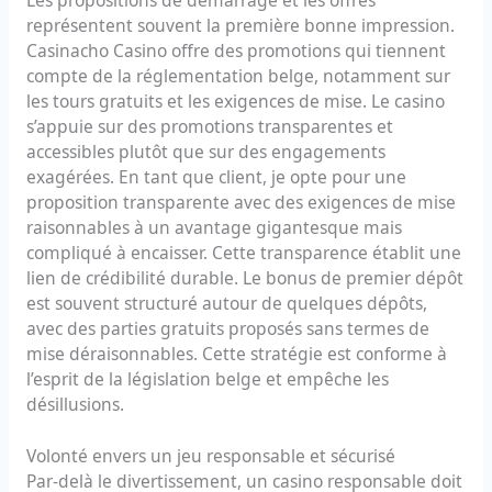
représentent souvent la première bonne impression.
Casinacho Casino offre des promotions qui tiennent
compte de la réglementation belge, notamment sur
les tours gratuits et les exigences de mise. Le casino
s’appuie sur des promotions transparentes et
accessibles plutôt que sur des engagements
exagérées. En tant que client, je opte pour une
proposition transparente avec des exigences de mise
raisonnables à un avantage gigantesque mais
compliqué à encaisser. Cette transparence établit une
lien de crédibilité durable. Le bonus de premier dépôt
est souvent structuré autour de quelques dépôts,
avec des parties gratuits proposés sans termes de
mise déraisonnables. Cette stratégie est conforme à
l’esprit de la législation belge et empêche les
désillusions.
Volonté envers un jeu responsable et sécurisé
Par-delà le divertissement, un casino responsable doit