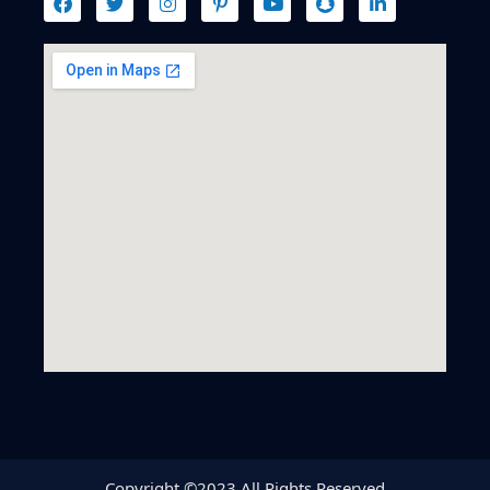
a
w
n
i
o
n
i
c
i
s
n
u
a
n
e
t
t
t
t
p
k
b
t
a
e
u
c
e
o
e
g
r
b
h
d
o
r
r
e
e
a
i
k
a
s
t
n
m
t
-
-
i
p
n
Copyright ©2023 All Rights Reserved