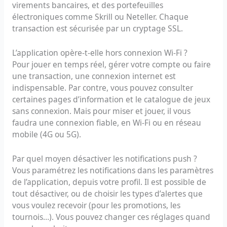
virements bancaires, et des portefeuilles
électroniques comme Skrill ou Neteller. Chaque
transaction est sécurisée par un cryptage SSL.
L’application opère-t-elle hors connexion Wi-Fi ?
Pour jouer en temps réel, gérer votre compte ou faire
une transaction, une connexion internet est
indispensable. Par contre, vous pouvez consulter
certaines pages d’information et le catalogue de jeux
sans connexion. Mais pour miser et jouer, il vous
faudra une connexion fiable, en Wi-Fi ou en réseau
mobile (4G ou 5G).
Par quel moyen désactiver les notifications push ?
Vous paramétrez les notifications dans les paramètres
de l’application, depuis votre profil. Il est possible de
tout désactiver, ou de choisir les types d’alertes que
vous voulez recevoir (pour les promotions, les
tournois…). Vous pouvez changer ces réglages quand