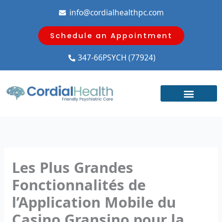
Skip
info@cordialhealthpc.com
to
content
Schedule an Appointment
347-66PSYCH (77924)
Les Plus Grandes
Fonctionnalités de
l’Application Mobile du
Casino Gransino pour la