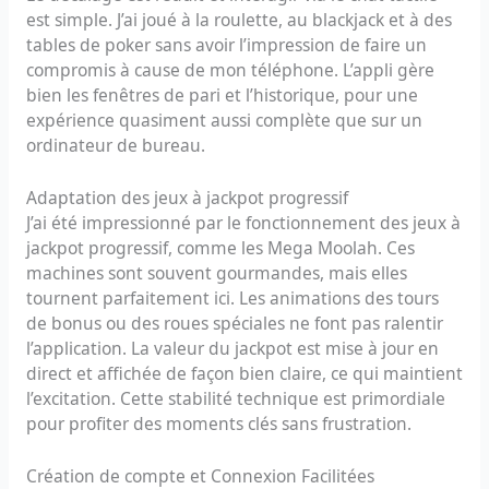
est simple. J’ai joué à la roulette, au blackjack et à des
tables de poker sans avoir l’impression de faire un
compromis à cause de mon téléphone. L’appli gère
bien les fenêtres de pari et l’historique, pour une
expérience quasiment aussi complète que sur un
ordinateur de bureau.
Adaptation des jeux à jackpot progressif
J’ai été impressionné par le fonctionnement des jeux à
jackpot progressif, comme les Mega Moolah. Ces
machines sont souvent gourmandes, mais elles
tournent parfaitement ici. Les animations des tours
de bonus ou des roues spéciales ne font pas ralentir
l’application. La valeur du jackpot est mise à jour en
direct et affichée de façon bien claire, ce qui maintient
l’excitation. Cette stabilité technique est primordiale
pour profiter des moments clés sans frustration.
Création de compte et Connexion Facilitées