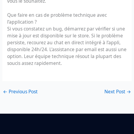
vous le souhaitez.
Que faire en cas de problème technique avec
l’application ?
Si vous constatez un bug, démarrez par vérifier si une
mise à jour est disponible sur le store. Si le problème
persiste, recourez au chat en direct intégré à l’appli,
disponible 24h/24. L’assistance par email est aussi une
option. Leur équipe technique résout la plupart des
soucis assez rapidement.
←
Previous Post
Next Post
→