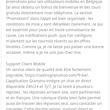
promotions pour ses utilisateurs mobiles en Belgique.
J’ai ainsi obtenu un bonus de bienvenue et des tours
gratuits directement mon téléphone. La section
“Promotions” dans l’appli est bien organisée ; les
conditions de mise y sont détaillées clairement, ce qui
est essentiel pour jouer en toute connaissance de
cause. Les notifications push, que l’on configure,
m’alertent sur les tournois récents ou les offres
limitées. Comme ça, je ne laisse pas passer une bonne
occasion, même si je ne suis pas chez moi.
Support Client Mobile
Un service client de qualité doit être facilement
joignable,
https://casinogransinoo.com/fr-be/
.
L’application Gransino intègre un chat en direct
disponible 24h/24 et 7j/7. Je l’ai testé à plusieurs
reprises ; les réponses arrivent vite, sont pertinentes
et en français. Une rubrique d’aide bien faite permet
aussi de trouver des réponses seul, sans contacter un
conseiller. Cette double option, support direct et