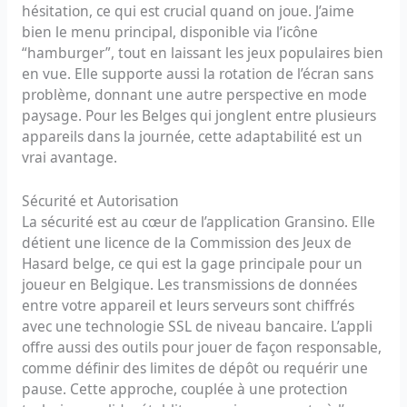
hésitation, ce qui est crucial quand on joue. J’aime
bien le menu principal, disponible via l’icône
“hamburger”, tout en laissant les jeux populaires bien
en vue. Elle supporte aussi la rotation de l’écran sans
problème, donnant une autre perspective en mode
paysage. Pour les Belges qui jonglent entre plusieurs
appareils dans la journée, cette adaptabilité est un
vrai avantage.
Sécurité et Autorisation
La sécurité est au cœur de l’application Gransino. Elle
détient une licence de la Commission des Jeux de
Hasard belge, ce qui est la gage principale pour un
joueur en Belgique. Les transmissions de données
entre votre appareil et leurs serveurs sont chiffrés
avec une technologie SSL de niveau bancaire. L’appli
offre aussi des outils pour jouer de façon responsable,
comme définir des limites de dépôt ou requérir une
pause. Cette approche, couplée à une protection