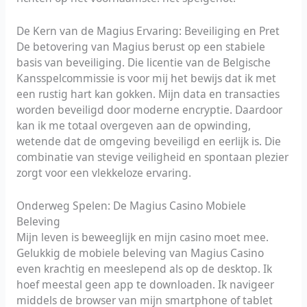
De Kern van de Magius Ervaring: Beveiliging en Pret
De betovering van Magius berust op een stabiele
basis van beveiliging. Die licentie van de Belgische
Kansspelcommissie is voor mij het bewijs dat ik met
een rustig hart kan gokken. Mijn data en transacties
worden beveiligd door moderne encryptie. Daardoor
kan ik me totaal overgeven aan de opwinding,
wetende dat de omgeving beveiligd en eerlijk is. Die
combinatie van stevige veiligheid en spontaan plezier
zorgt voor een vlekkeloze ervaring.
Onderweg Spelen: De Magius Casino Mobiele
Beleving
Mijn leven is beweeglijk en mijn casino moet mee.
Gelukkig de mobiele beleving van Magius Casino
even krachtig en meeslepend als op de desktop. Ik
hoef meestal geen app te downloaden. Ik navigeer
middels de browser van mijn smartphone of tablet