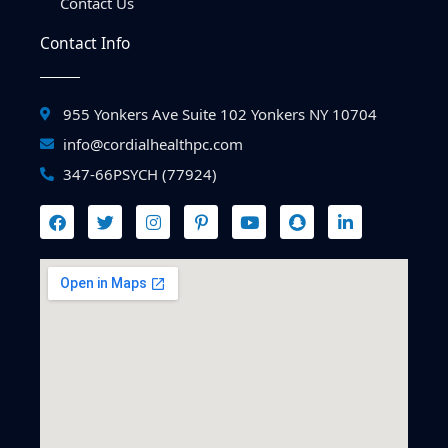
Contact Us
Contact Info
955 Yonkers Ave Suite 102 Yonkers NY 10704
info@cordialhealthpc.com
347-66PSYCH (77924)
F
T
I
P
Y
S
L
a
w
n
i
o
n
i
c
i
s
n
u
a
n
e
t
t
t
t
p
k
b
t
a
e
u
c
e
o
e
g
r
b
h
d
o
r
r
e
e
a
i
k
a
s
t
n
m
t
-
-
i
p
n