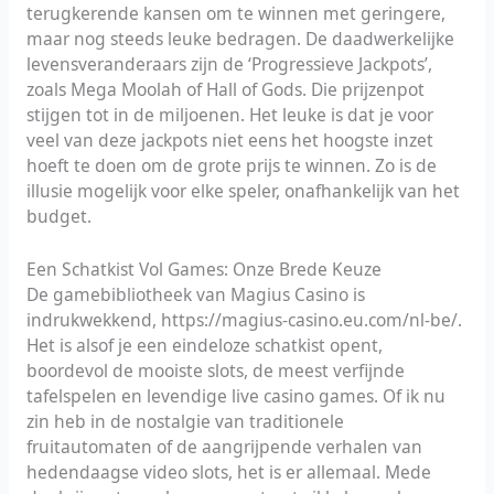
terugkerende kansen om te winnen met geringere,
maar nog steeds leuke bedragen. De daadwerkelijke
levensveranderaars zijn de ‘Progressieve Jackpots’,
zoals Mega Moolah of Hall of Gods. Die prijzenpot
stijgen tot in de miljoenen. Het leuke is dat je voor
veel van deze jackpots niet eens het hoogste inzet
hoeft te doen om de grote prijs te winnen. Zo is de
illusie mogelijk voor elke speler, onafhankelijk van het
budget.
Een Schatkist Vol Games: Onze Brede Keuze
De gamebibliotheek van Magius Casino is
indrukwekkend,
https://magius-casino.eu.com/nl-be/
.
Het is alsof je een eindeloze schatkist opent,
boordevol de mooiste slots, de meest verfijnde
tafelspelen en levendige live casino games. Of ik nu
zin heb in de nostalgie van traditionele
fruitautomaten of de aangrijpende verhalen van
hedendaagse video slots, het is er allemaal. Mede