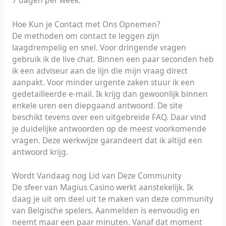
Hoe Kun je Contact met Ons Opnemen?
De methoden om contact te leggen zijn
laagdrempelig en snel. Voor dringende vragen
gebruik ik de live chat. Binnen een paar seconden heb
ik een adviseur aan de lijn die mijn vraag direct
aanpakt. Voor minder urgente zaken stuur ik een
gedetailleerde e-mail. Ik krijg dan gewoonlijk binnen
enkele uren een diepgaand antwoord. De site
beschikt tevens over een uitgebreide FAQ. Daar vind
je duidelijke antwoorden op de meest voorkomende
vragen. Deze werkwijze garandeert dat ik altijd een
antwoord krijg.
Wordt Vandaag nog Lid van Deze Community
De sfeer van Magius Casino werkt aanstekelijk. Ik
daag je uit om deel uit te maken van deze community
van Belgische spelers. Aanmelden is eenvoudig en
neemt maar een paar minuten. Vanaf dat moment