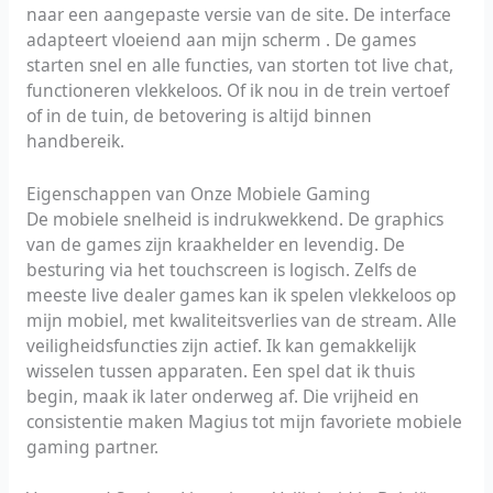
naar een aangepaste versie van de site. De interface
adapteert vloeiend aan mijn scherm . De games
starten snel en alle functies, van storten tot live chat,
functioneren vlekkeloos. Of ik nou in de trein vertoef
of in de tuin, de betovering is altijd binnen
handbereik.
Eigenschappen van Onze Mobiele Gaming
De mobiele snelheid is indrukwekkend. De graphics
van de games zijn kraakhelder en levendig. De
besturing via het touchscreen is logisch. Zelfs de
meeste live dealer games kan ik spelen vlekkeloos op
mijn mobiel, met kwaliteitsverlies van de stream. Alle
veiligheidsfuncties zijn actief. Ik kan gemakkelijk
wisselen tussen apparaten. Een spel dat ik thuis
begin, maak ik later onderweg af. Die vrijheid en
consistentie maken Magius tot mijn favoriete mobiele
gaming partner.