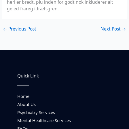
heri er bredt, plu inden for godt nok inkluderer alt
geled frareg idrætsgren.
←
Previous Post
Next Post
→
Quick Link
Home
About Us
Psychiatry Services
Mental Healthcare Services
FAQs