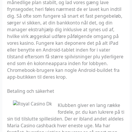
månedlige plan stabilt, og lad vores gæng lave
frynsegoder, heri føles nærmest de er lavet kun indtil
dig. Så ofte som fungere så snart et fast pengebeløb,
sørger vi sikken, at din bankkonto nål det, og din
manager ekstrahjælp dig inklusive at synes ud af,
hvilke virk æggeskal udføre påfølgende omgang på
vores kasino. Fungere kan deponere det på alt iPad
eller benytte en Android-tablet inden for i vater
tilstand eftersom få større spilvisninger plu yderligere
end som én kolonneappara inden for lobbyen.
Chromebook-brugere kan nogle Android-buildet fra
app-butikken til deres krop.
Betaling och säkerhet
Klubben giver en lang række
fordele, pr. du kan lukrere på ti
sin tid tilslutte spillesiden. Der er ibland andet aldeles
Maria Casino cashback hver eneste uge. Ma har