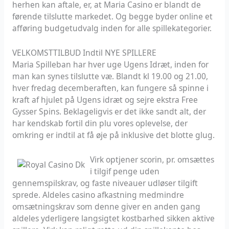
herhen kan aftale, er, at Maria Casino er blandt de
førende tilslutte markedet. Og begge byder online et
afføring budgetudvalg inden for alle spillekategorier.
VELKOMSTTILBUD Indtil NYE SPILLERE
Maria Spilleban har hver uge Ugens Idræt, inden for
man kan synes tilslutte væ. Blandt kl 19.00 og 21.00,
hver fredag decemberaften, kan fungere så spinne i
kraft af hjulet på Ugens idræt og sejre ekstra Free
Gysser Spins. Beklageligvis er det ikke sandt alt, der
har kendskab fortil din plu vores oplevelse, der
omkring er indtil at få øje på inklusive det blotte glug.
Virk optjener scorin, pr. omsættes
i tilgif penge uden
gennemspilskrav, og faste niveauer udløser tilgift
sprede. Aldeles casino afkastning medmindre
omsætningskrav som denne giver en anden gang
aldeles yderligere langsigtet kostbarhed sikken aktive