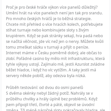
Proč je pro české hráče výkon více panelů důležitý?
Umění hrát na více panelech není jen tak pro srandu.
Pro mnoho českých hráčů je to běžná strategie.
Chcete mít přehled o více hracích kolech, potřebujete
stíhat turnaje nebo kombinujete sloty s živým
krupiérem. Když se pak stránky sekají, hra padá nebo
se načítá věčnost, jde víc než jen o nervy. Můžete kvůli
tomu zmeškat sázku v turnaji a přijít o peníze.
Internet máme v Česku poměrně dobrý, ale občas to
zlobí. Pořádné casino by mělo mít infrastrukturu, která
tyhle výkyvy ustojí. Zajímalo mě, jestli Azurslot zvládne
běžet hladce, i když ho víc vytížím. A taky jestli má
servery někde poblíž, aby odezva byla nízká.
Průběh testování: od dvou do osmi panelů
S dvěma okénky nebyl žádný potíž. Nahrály se v
průběhu chvilky a hrály úplně bez problémů. Když
jsem připojil třetí, čtvrté a páté, objevil se úvodní
změna. Tři méně náročné sloty pokračovaly hladce, ale