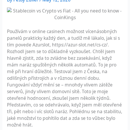
Používám v online casinech možnost vícenásobných
panelů prakticky každý den, a tudíž mě lákalo, jak si s
tím povede Azurslot,
https://azur-slot.net/cs-cz/
.
Rozhodl jsem se to důkladně vyzkoušet. Chtěl jsem
hlavně zjistit, zda to zvládne bez zasekávání, když
mám naráz spuštěných několik automatů. To je pro
mě při hraní důležité. Testoval jsem z Česka, na
odlišných přístrojích a v různou denní dobu.
Fungování vždyť mění se – mnohdy vlivem zátěže
serverů, jindy vlivem domovní sítě. Toto je moje
otevřené hodnocení, zkoušel jsem několik týdnů.
Představím, co se odehrávalo, když jsem měl otevřené
tři, pět nebo i víc slotů naráz. Pohlédnu se na stabilitu,
jaké množství to pohltilo dat a zda se to vůbec bylo
možné hrát.