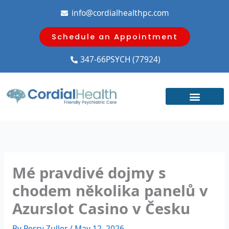
Skip
info@cordialhealthpc.com
to
content
Schedule an Appointment
347-66PSYCH (77924)
Mé pravdivé dojmy s
chodem několika panelů v
Azurslot Casino v Česku
By
Pessy Zuller
/
May 12, 2026