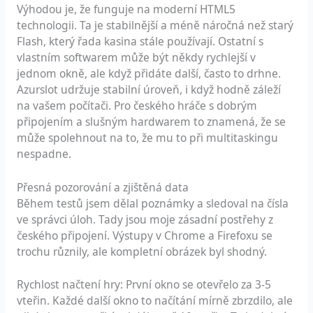
Výhodou je, že funguje na moderní HTML5
technologii. Ta je stabilnější a méně náročná než starý
Flash, který řada kasina stále používají. Ostatní s
vlastním softwarem může být někdy rychlejší v
jednom okně, ale když přidáte další, často to drhne.
Azurslot udržuje stabilní úroveň, i když hodně záleží
na vašem počítači. Pro českého hráče s dobrým
připojením a slušným hardwarem to znamená, že se
může spolehnout na to, že mu to při multitaskingu
nespadne.
Přesná pozorování a zjištěná data
Během testů jsem dělal poznámky a sledoval na čísla
ve správci úloh. Tady jsou moje zásadní postřehy z
českého připojení. Výstupy v Chrome a Firefoxu se
trochu různily, ale kompletní obrázek byl shodný.
Rychlost načtení hry: První okno se otevřelo za 3-5
vteřin. Každé další okno to načítání mírně zbrzdilo, ale