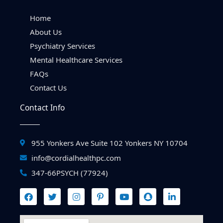
Home
About Us
Psychiatry Services
Mental Healthcare Services
FAQs
Contact Us
Contact Info
955 Yonkers Ave Suite 102 Yonkers NY 10704
info@cordialhealthpc.com
347-66PSYCH (77924)
F
T
I
P
Y
S
L
a
w
n
i
o
n
i
c
i
s
n
u
a
n
e
t
t
t
t
p
k