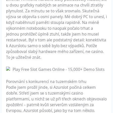
u dvou graficky nabitých se animace na chvíli ztratily
plynulost. Za minutu se to však srovnalo. Skutečná
výzva se objevila s osmi panely. Mé dobrý PC to unesl, i
když naběhnutí paměti stoupla rapidně. Na méně
výkonném notebooku to naopak počalo trhat a
jednou prohlížeč úplně ztuhl, takže jsem ho musel
restartovat. Byl v tom ale podstatný detail: konektivita
k Azurslotu samo o sobě bylo bez výpadků. Potíže
způsoboval slabý hardware mého zařízení, ne casino.
To je užitečné znát.
Porovnání s konkurencí na tuzemském trhu
Podle jsem prožil jinde, si Azurslot počíná celkem
dobře. Střetl jsem se s tuzemskými casino
platformami, u nichž se už při třech oknech objevovalo
zpoždění – patrně kvůli serverům vzdáleným za
Evropou. Azurslot působí, jako by na tom někdo.