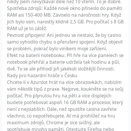
nikdy jsem nevyčkával déle než 10 vteřin. To je dobré.
Spotřeba zdrojů: Každé nové okno přineslo do paměti
RAM asi 150-400 MB. Záviselo na náročnosti hry. Když
jich bylo osm, narostly klidně 2,5 GB. Pro počítač s 8 GB
RAM už je to zátěž.
Pevnost připojení: Ani jednou se nestalo, že by casino
samo vyhodilo chybu o přerušení spojení. Když objevil
se problém, pokrač bylo viníkem moje zařízení.
Efekt na baterii notebooku: Při hře na více panelech se
notebook přehřál a baterie udržela tak hodinu a půl,
dvě. To se ale přihodí při jakékoli složitější činnosti.
Rady pro hazardní hráče v Česku
Chcete-li v Azurslot hrát na více obrazovkách, nabízím
vám několik tipů z praxe. Nejprve, koukněte se na svůj
počítač. Pro plynulou hru na pěti a více displejích
budete potřebovat aspoň 16 GB RAM a procesor, který
není z nejslabších. Dále, než spustíte casina zavřete
všechno, co nepotřebujete. Ať má prohlížeč na hru
maximum zdrojů. Chrome je sice svižný, ale
spotřebuje mnoho paměti. Otestujte Firefox nebo