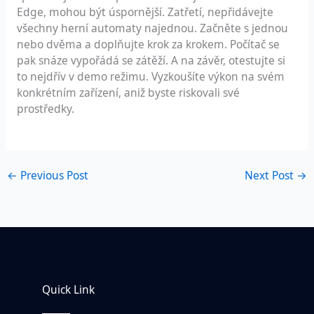
Edge, mohou být úspornější. Zatřetí, nepřidávejte
všechny herní automaty najednou. Začněte s jednou
nebo dvěma a doplňujte krok za krokem. Počítač se
pak snáze vypořádá se zátěží. A na závěr, otestujte si
to nejdřív v demo režimu. Vyzkoušíte výkon na svém
konkrétním zařízení, aniž byste riskovali své
prostředky.
←
Previous Post
Next Post
→
Quick Link