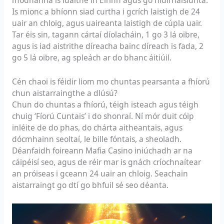
modhanna is luaithe in Éirinn agus go hidirnáisiúnta.
Is mionc a bhíonn siad curtha i gcrích laistigh de 24
uair an chloig, agus uaireanta laistigh de cúpla uair.
Tar éis sin, tagann cártaí díolacháin, 1 go 3 lá oibre,
agus is iad aistrithe díreacha bainc díreach is fada, 2
go 5 lá oibre, ag spleách ar do bhanc áitiúil.
Cén chaoi is féidir liom mo chuntas pearsanta a fhíorú
chun aistarraingthe a dlúsú?
Chun do chuntas a fhíorú, téigh isteach agus téigh
chuig ‘Fíorú Cuntais’ i do shonraí. Ní mór duit cóip
inléite de do phas, do chárta aitheantais, agus
dócmhainn seoltaí, le bille fóntais, a sheoladh.
Déanfaidh foireann Mafia Casino iniúchadh ar na
cáipéisí seo, agus de réir mar is gnách críochnaítear
an próiseas i gceann 24 uair an chloig. Seachain
aistarraingt go dtí go bhfuil sé seo déanta.