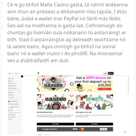
Cé is go bhfuil Mafia Casino gasta, tá roinnt leideanna
ann chun an próiseas a dhéanamh níos tapúla. I dtús
báire, úsáid e-wallet mar PayPal nó Skrill más féidir.
Seo iad na modhanna is gasta iad. Cothromaigh do
chuntas go hiomlán sula ndéanann tú aistarraingt ar
bith. Stad ó aistarraingtaí ag deireadh seachtaine nó
lá saoire bainc. Agus cinntigh go bhfuil na sonraí
bainc nó e-wallet cruinn i do phróifíl. Na mionsonraí
seo a shábhálfaidh am duit.