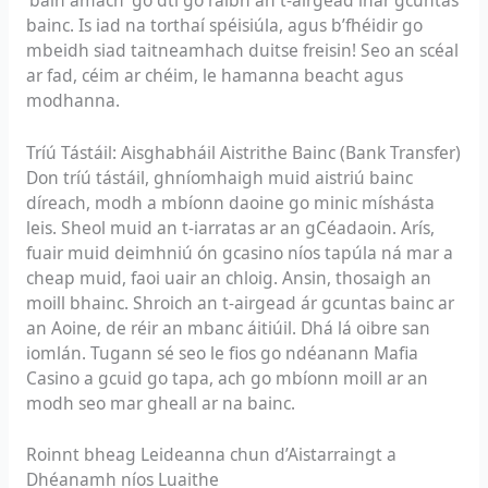
bainc. Is iad na torthaí spéisiúla, agus b’fhéidir go
mbeidh siad taitneamhach duitse freisin! Seo an scéal
ar fad, céim ar chéim, le hamanna beacht agus
modhanna.
Tríú Tástáil: Aisghabháil Aistrithe Bainc (Bank Transfer)
Don tríú tástáil, ghníomhaigh muid aistriú bainc
díreach, modh a mbíonn daoine go minic míshásta
leis. Sheol muid an t-iarratas ar an gCéadaoin. Arís,
fuair muid deimhniú ón gcasino níos tapúla ná mar a
cheap muid, faoi uair an chloig. Ansin, thosaigh an
moill bhainc. Shroich an t-airgead ár gcuntas bainc ar
an Aoine, de réir an mbanc áitiúil. Dhá lá oibre san
iomlán. Tugann sé seo le fios go ndéanann Mafia
Casino a gcuid go tapa, ach go mbíonn moill ar an
modh seo mar gheall ar na bainc.
Roinnt bheag Leideanna chun d’Aistarraingt a
Dhéanamh níos Luaithe