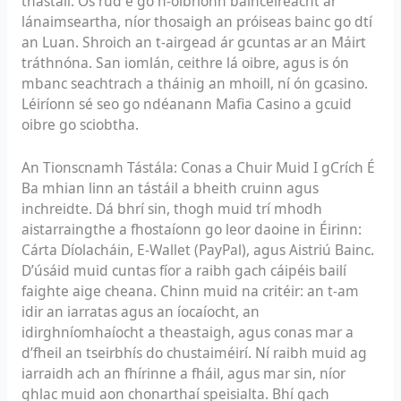
thástáil. Ós rud é go n-oibríonn baincéireacht ar
lánaimseartha, níor thosaigh an próiseas bainc go dtí
an Luan. Shroich an t-airgead ár gcuntas ar an Máirt
tráthnóna. San iomlán, ceithre lá oibre, agus is ón
mbanc seachtrach a tháinig an mhoill, ní ón gcasino.
Léiríonn sé seo go ndéanann Mafia Casino a gcuid
oibre go sciobtha.
An Tionscnamh Tástála: Conas a Chuir Muid I gCrích É
Ba mhian linn an tástáil a bheith cruinn agus
inchreidte. Dá bhrí sin, thogh muid trí mhodh
aistarraingthe a fhostaíonn go leor daoine in Éirinn:
Cárta Díolacháin, E-Wallet (PayPal), agus Aistriú Bainc.
D’úsáid muid cuntas fíor a raibh gach cáipéis bailí
faighte aige cheana. Chinn muid na critéir: an t-am
idir an iarratas agus an íocaíocht, an
idirghníomhaíocht a theastaigh, agus conas mar a
d’fheil an tseirbhís do chustaiméirí. Ní raibh muid ag
iarraidh ach an fhírinne a fháil, agus mar sin, níor
ghlac muid aon chonarthaí speisialta. Bhí gach