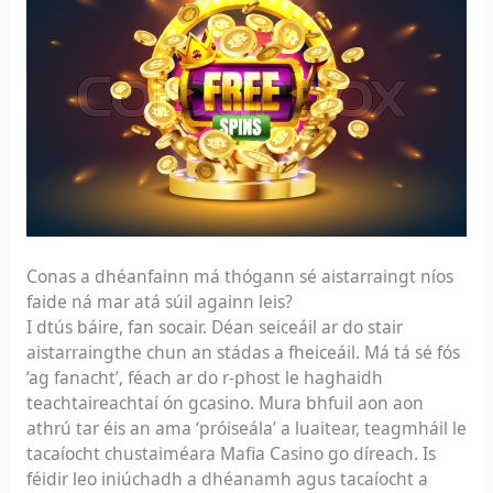
Conas a dhéanfainn má thógann sé aistarraingt níos
faide ná mar atá súil againn leis?
I dtús báire, fan socair. Déan seiceáil ar do stair
aistarraingthe chun an stádas a fheiceáil. Má tá sé fós
‘ag fanacht’, féach ar do r-phost le haghaidh
teachtaireachtaí ón gcasino. Mura bhfuil aon aon
athrú tar éis an ama ‘próiseála’ a luaitear, teagmháil le
tacaíocht chustaiméara Mafia Casino go díreach. Is
féidir leo iniúchadh a dhéanamh agus tacaíocht a