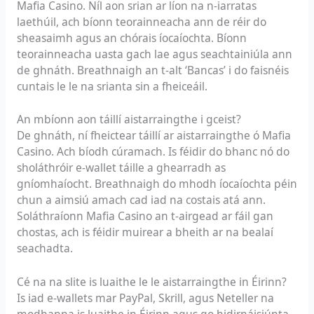
Mafia Casino. Níl aon srian ar líon na n-iarratas
laethúil, ach bíonn teorainneacha ann de réir do
sheasaimh agus an chórais íocaíochta. Bíonn
teorainneacha uasta gach lae agus seachtainiúla ann
de ghnáth. Breathnaigh an t-alt ‘Bancas’ i do faisnéis
cuntais le le na srianta sin a fheiceáil.
An mbíonn aon táillí aistarraingthe i gceist?
De ghnáth, ní fheictear táillí ar aistarraingthe ó Mafia
Casino. Ach bíodh cúramach. Is féidir do bhanc nó do
sholáthróir e-wallet táille a ghearradh as
gníomhaíocht. Breathnaigh do mhodh íocaíochta péin
chun a aimsiú amach cad iad na costais atá ann.
Soláthraíonn Mafia Casino an t-airgead ar fáil gan
chostas, ach is féidir muirear a bheith ar na bealaí
seachadta.
Cé na na slite is luaithe le le aistarraingthe in Éirinn?
Is iad e-wallets mar PayPal, Skrill, agus Neteller na