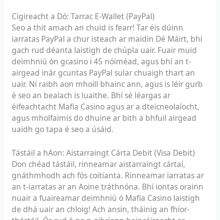
Cigireacht a Dó: Tarrac E-Wallet (PayPal)
Seo a thit amach an chuid is fearr! Tar éis dúinn
iarratas PayPal a chur isteach ar maidin Dé Máirt, bhí
gach rud déanta laistigh de chúpla uair. Fuair muid
deimhniú ón gcasino i 45 nóiméad, agus bhí an t-
airgead inár gcuntas PayPal sular chuaigh thart an
uair. Ní raibh aon mhoill bhainc ann, agus is léir gurb
é seo an bealach is luaithe. Bhí sé léargas ar
éifeachtacht Mafia Casino agus ar a dteicneolaíocht,
agus mholfaimis do dhuine ar bith a bhfuil airgead
uaidh go tapa é seo a úsáid.
Tástáil a hAon: Aistarraingt Cárta Debit (Visa Debit)
Don chéad tástáil, rinneamar aistarraingt cártaí,
gnáthmhodh ach fós coitianta. Rinneamar iarratas ar
an t-iarratas ar an Aoine tráthnóna. Bhí iontas orainn
nuair a fuaireamar deimhniú ó Mafia Casino laistigh
de dhá uair an chloig! Ach ansin, tháinig an fhíor-