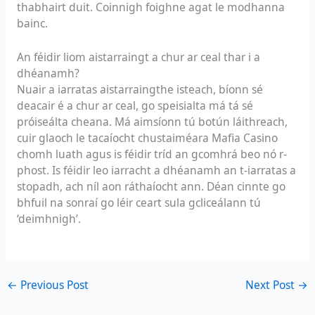
thabhairt duit. Coinnigh foighne agat le modhanna
bainc.
An féidir liom aistarraingt a chur ar ceal thar i a
dhéanamh?
Nuair a iarratas aistarraingthe isteach, bíonn sé
deacair é a chur ar ceal, go speisialta má tá sé
próiseálta cheana. Má aimsíonn tú botún láithreach,
cuir glaoch le tacaíocht chustaiméara Mafia Casino
chomh luath agus is féidir tríd an gcomhrá beo nó r-
phost. Is féidir leo iarracht a dhéanamh an t-iarratas a
stopadh, ach níl aon ráthaíocht ann. Déan cinnte go
bhfuil na sonraí go léir ceart sula gcliceálann tú
‘deimhnigh’.
←
Previous Post
Next Post
→