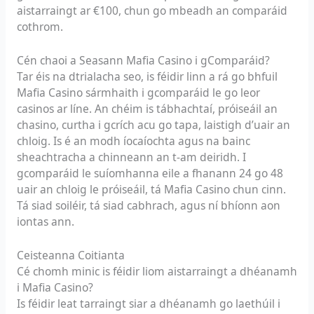
aistarraingt ar €100, chun go mbeadh an comparáid
cothrom.
Cén chaoi a Seasann Mafia Casino i gComparáid?
Tar éis na dtrialacha seo, is féidir linn a rá go bhfuil
Mafia Casino sármhaith i gcomparáid le go leor
casinos ar líne. An chéim is tábhachtaí, próiseáil an
chasino, curtha i gcrích acu go tapa, laistigh d’uair an
chloig. Is é an modh íocaíochta agus na bainc
sheachtracha a chinneann an t-am deiridh. I
gcomparáid le suíomhanna eile a fhanann 24 go 48
uair an chloig le próiseáil, tá Mafia Casino chun cinn.
Tá siad soiléir, tá siad cabhrach, agus ní bhíonn aon
iontas ann.
Ceisteanna Coitianta
Cé chomh minic is féidir liom aistarraingt a dhéanamh
i Mafia Casino?
Is féidir leat tarraingt siar a dhéanamh go laethúil i