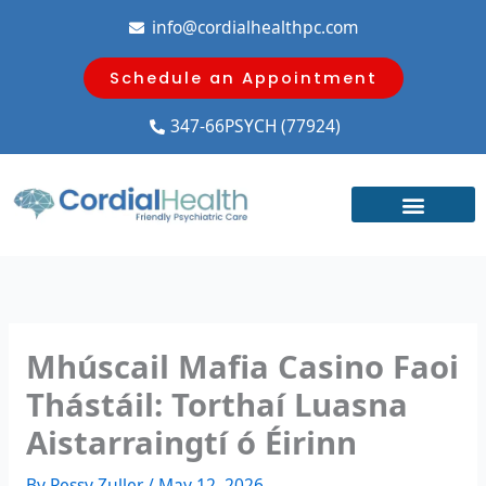
Skip
info@cordialhealthpc.com
to
content
Schedule an Appointment
347-66PSYCH (77924)
Mhúscail Mafia Casino Faoi
Thástáil: Torthaí Luasna
Aistarraingtí ó Éirinn
By
Pessy Zuller
/
May 12, 2026