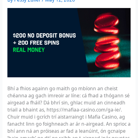
Bhí a fhios againn go maith go mbíonn an cheist
chéanna ag gach imreoir ar líne: cá fhad a thógann sé
airgead a fháil? Dá bhrí sin, ghlac muid an cinneadh
triail a bhaint as,
https://mafiaa-casino.com/ga-ie/
.
Chuir muid i gcrích trí aistarraingt i Mafia Casino, ag
fanacht linn go foighneach ar ár n-airgead. An sprioc a
bhí ann ná an próiseas ar fad a leanúint, ón gcnaipe
‘bain amach’ go dtí go raibh an t-airgead inár gcuntas