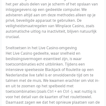
het per abuis delen van je scherm of het opslaan van
inloggegevens op een gedeelde computer. We
adviseren altijd aan om deze methodes alleen op je
privé, beveiligde apparaat te gebruiken. De
veiligheidsmaatregelen van Winplace Casino, zoals
automatische uitlog na inactiviteit, blijven natuurlijk
cruciaal.
Sneltoetsen in het Live Casino-omgeving
Het Live Casino gedeelte, waar snelheid en
beslissingsvermogen essentieel zijn, is waar
toetscombinaties echt uitblinken. Tijdens een
intensieve speelsessie Blackjack of Roulette op een
Nederlandse live tafel is er onvoldoende tijd om te
talmen met de muis. We kwamen erachter om vlot in-
en uit te zoomen op het spelbeeld met
toetscombinaties (zoals Ctrl + en Ctrl -), wat nuttig is
voor het detail van de kaarten of het roulettewiel.
Daarnaast zagen we dat het opnieuw plaatsen van de