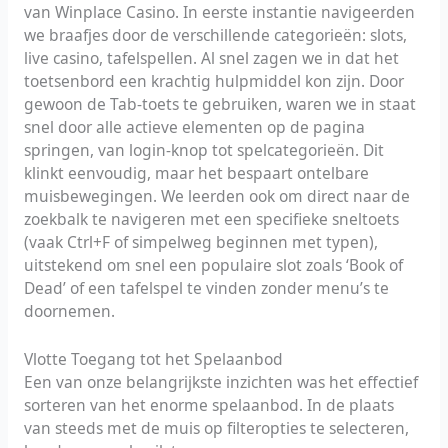
van Winplace Casino. In eerste instantie navigeerden
we braafjes door de verschillende categorieën: slots,
live casino, tafelspellen. Al snel zagen we in dat het
toetsenbord een krachtig hulpmiddel kon zijn. Door
gewoon de Tab-toets te gebruiken, waren we in staat
snel door alle actieve elementen op de pagina
springen, van login-knop tot spelcategorieën. Dit
klinkt eenvoudig, maar het bespaart ontelbare
muisbewegingen. We leerden ook om direct naar de
zoekbalk te navigeren met een specifieke sneltoets
(vaak Ctrl+F of simpelweg beginnen met typen),
uitstekend om snel een populaire slot zoals ‘Book of
Dead’ of een tafelspel te vinden zonder menu’s te
doornemen.
Vlotte Toegang tot het Spelaanbod
Een van onze belangrijkste inzichten was het effectief
sorteren van het enorme spelaanbod. In de plaats
van steeds met de muis op filteropties te selecteren,