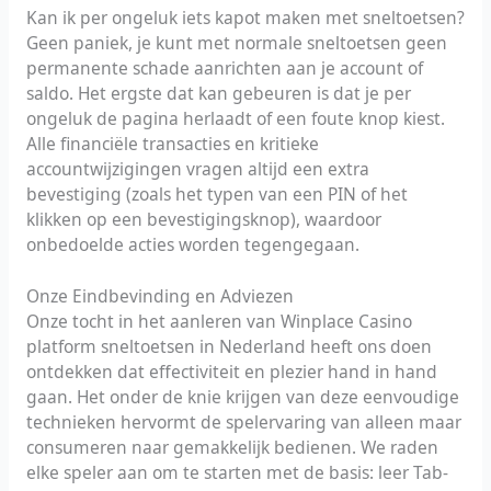
Kan ik per ongeluk iets kapot maken met sneltoetsen?
Geen paniek, je kunt met normale sneltoetsen geen
permanente schade aanrichten aan je account of
saldo. Het ergste dat kan gebeuren is dat je per
ongeluk de pagina herlaadt of een foute knop kiest.
Alle financiële transacties en kritieke
accountwijzigingen vragen altijd een extra
bevestiging (zoals het typen van een PIN of het
klikken op een bevestigingsknop), waardoor
onbedoelde acties worden tegengegaan.
Onze Eindbevinding en Adviezen
Onze tocht in het aanleren van Winplace Casino
platform sneltoetsen in Nederland heeft ons doen
ontdekken dat effectiviteit en plezier hand in hand
gaan. Het onder de knie krijgen van deze eenvoudige
technieken hervormt de spelervaring van alleen maar
consumeren naar gemakkelijk bedienen. We raden
elke speler aan om te starten met de basis: leer Tab-