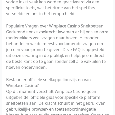
vorige inzet vaak kon worden geactiveerd via een
specifieke toets, wat het ritme van het spel fors
versnelde en ons in het tempo hield.
Populaire Vragen over Winplace Casino Sneltoetsen
Gedurende onze zoektocht kwamen er bij ons en onze
medegokkers veel vragen naar boven. Hieronder
behandelen we de meest voorkomende vragen om
jou een voorsprong te geven. Deze FAQ is opgesteld
uit onze ervaring in de praktijk en helpt je om direct
de beste kant op te gaan zonder zelf alle valkuilen te
hoeven ondervinden.
Bestaan er officiële snelkoppelingslijsten van
Winplace Casino?
Op dit moment verschaft Winplace Casino geen
uitgebreide, officiële gids voor specifieke platform
sneltoetsen aan. De kracht schuilt in het gebruik van
gebruikelijke browser- en toetsenbordnavigatie
binnen hun zorgvuldig ontworpen interface. Onze tips