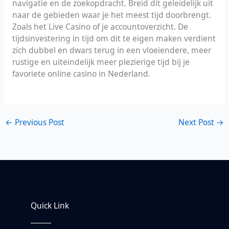
navigatie en de zoekopdracht. Breid dit geleidelijk uit
naar de gebieden waar je het meest tijd doorbrengt.
Zoals het Live Casino of je accountoverzicht. De
tijdsinvestering in tijd om dit te eigen maken verdient
zich dubbel en dwars terug in een vloeiendere, meer
rustige en uiteindelijk meer plezierige tijd bij je
favoriete online casino in Nederland.
←
Previous Post
Next Post
→
Quick Link