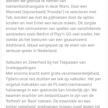
leerden we gebruik te nemen van
toetsenbordnavigatie in deze filters. Door een
filterveld (bijvoorbeeld ‘Provider’) te selecteren met
Tab, konden we met de pijltoetsen door de opties
scrollen en met Enter een keuze maken. Dit zorgde
ervoor het contrasteren van spellen van verschillende
aanbieders zoals NetEnt of Play’n GO veel sneller. Het
voelde als het besturen van een geavanceerd
dashboard, ideaal aangepast op de eisen van een
serieuze speler in Nederland.
Valkuilen en Zekerheid bij het Toepassen van
Snelkoppelingen
Met enorme kracht komt grote verantwoordelijkheid.
Tijdens onze reis stuitten we ook op valkuilen. Het per
ongeluk indrukken van de F5-toets (vernieuwen)
halverwege in een spelronde kan hinderlijk zijn. We
kwamen erachter om bedachtzaam te zijn van de
‘Refresh’ en ‘Back’ toetsen. De essentiële les was
echter veiligheid: sneltoetsen mogen nooit leiden tot