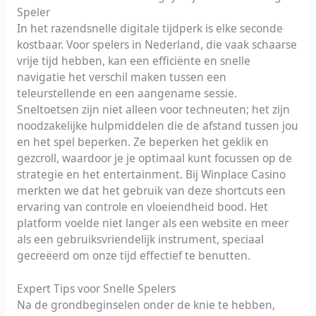
Speler
In het razendsnelle digitale tijdperk is elke seconde
kostbaar. Voor spelers in Nederland, die vaak schaarse
vrije tijd hebben, kan een efficiënte en snelle
navigatie het verschil maken tussen een
teleurstellende en een aangename sessie.
Sneltoetsen zijn niet alleen voor techneuten; het zijn
noodzakelijke hulpmiddelen die de afstand tussen jou
en het spel beperken. Ze beperken het geklik en
gezcroll, waardoor je je optimaal kunt focussen op de
strategie en het entertainment. Bij Winplace Casino
merkten we dat het gebruik van deze shortcuts een
ervaring van controle en vloeiendheid bood. Het
platform voelde niet langer als een website en meer
als een gebruiksvriendelijk instrument, speciaal
gecreëerd om onze tijd effectief te benutten.
Expert Tips voor Snelle Spelers
Na de grondbeginselen onder de knie te hebben,