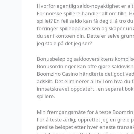
Hvorfor egentlig saldo-nøyaktighet er alt f
For norske spillere handler alt om tillit.
spillet? En feil saldo kan få deg til å tr
forringer spilleopplevelsen og skaper un
du ser i kontoen din. Dette er selve gru
jeg stole på det jeg ser?
Bonusbeløp og saldooversiktens komplis
Bonusordninger kan ofte gjøre saldovisn
Boomzino Casino håndterte det godt ved 
adskilt. Det eliminerer all tvil om hva du
innsatskravet oppdatert i en separat boks
spillere.
Min fremgangsmåte for å teste Boomzin
For å teste ærlig, opprettet jeg en greie 
presise beløpet etter hver eneste transa