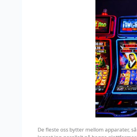
De fleste oss bytter mellom apparater, s