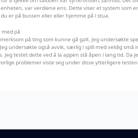
 for å sjekke om saldoen var synkronisert sanntid. Det st
enheten, var verdiene ens. Dette viser et system som er 
n du er på bussen eller eller hjemme på i stua.
te med på
 oppmerksom på ting som kunne gå galt. Jeg undersøkte spes
eg undersøkte også avvik, særlig i spill med veldig små 
es. Jeg testet dette ved å la appen stå åpen i lang tid. Da
vorlige problemer viste seg under disse ytterligere testen