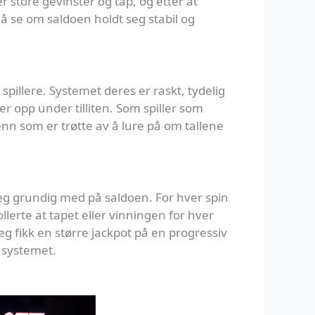
 store gevinster og tap, og etter at
 å se om saldoen holdt seg stabil og
spillere. Systemet deres er raskt, tydelig
r opp under tilliten. Som spiller som
enn som er trøtte av å lure på om tallene
jeg grundig med på saldoen. For hver spin
llerte at tapet eller vinningen for hver
g fikk en større jackpot på en progressiv
v systemet.