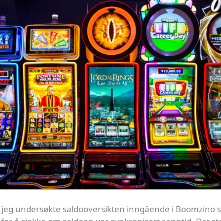
å jeg undersøkte saldooversikten inngående i Boomzino si