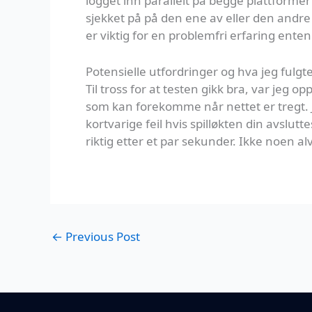
logget inn parallelt på begge plattformer
sjekket på på den ene av eller den andre 
er viktig for en problemfri erfaring ente
Potensielle utfordringer og hva jeg fulg
Til tross for at testen gikk bra, var jeg
som kan forekomme når nettet er tregt. J
kortvarige feil hvis spilløkten din avslutt
riktig etter et par sekunder. Ikke noen al
←
Previous Post