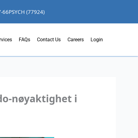
7-66PSYCH (77924)
rvices
FAQs
Contact Us
Careers
Login
o-nøyaktighet i