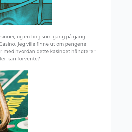
kasinoer, og en ting som gang på gang
Casino. Jeg ville finne ut om pengene
inger med hvordan dette kasinoet håndterer
ler kan forvente?