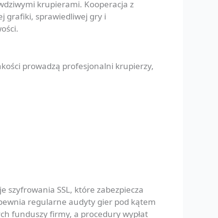
rawdziwymi krupierami. Kooperacja z
grafiki, sprawiedliwej gry i
ości.
kości prowadzą profesjonalni krupierzy,
je szyfrowania SSL, które zabezpiecza
apewnia regularne audyty gier pod kątem
ch funduszy firmy, a procedury wypłat