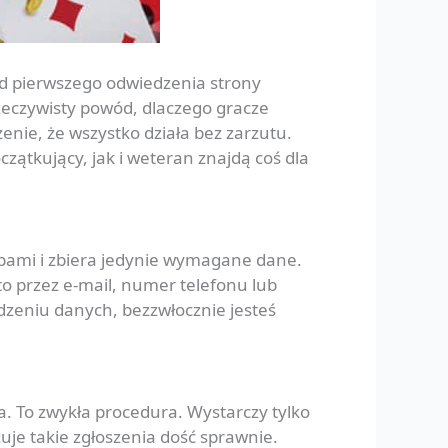
ż od pierwszego odwiedzenia strony
Rzeczywisty powód, dlaczego gracze
żenie, że wszystko działa bez zarzutu.
ątkujący, jak i weteran znajdą coś dla
pami i zbiera jedynie wymagane dane.
o przez e-mail, numer telefonu lub
dzeniu danych, bezzwłocznie jesteś
a. To zwykła procedura. Wystarczy tylko
je takie zgłoszenia dość sprawnie.