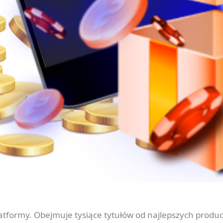
j platformy. Obejmuje tysiące tytułów od najlepszych pr