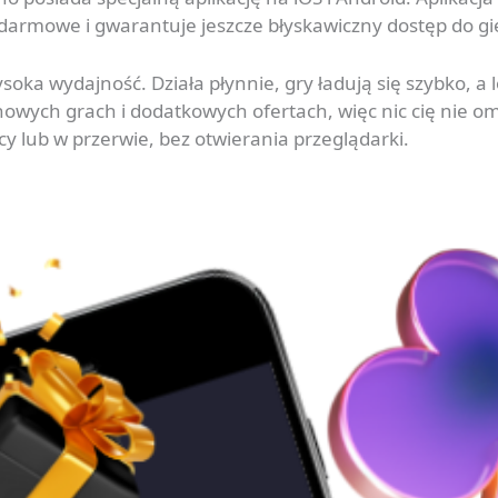
 darmowe i gwarantuje jeszcze błyskawiczny dostęp do gi
ysoka wydajność. Działa płynnie, gry ładują się szybko, 
wych grach i dodatkowych ofertach, więc nic cię nie omi
y lub w przerwie, bez otwierania przeglądarki.