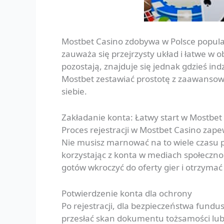
Mostbet Casino zdobywa w Polsce popularno
zauważa się przejrzysty układ i łatwe w
pozostają, znajduje się jednak gdzieś ind
Mostbet zestawiać prostotę z zaawansowa
siebie.
Zakładanie konta: Łatwy start w Mostbet
Proces rejestracji w Mostbet Casino za
Nie musisz marnować na to wiele czasu p
korzystając z konta w mediach społeczno
gotów wkroczyć do oferty gier i otrzymać
Potwierdzenie konta dla ochrony
Po rejestracji, dla bezpieczeństwa fundu
przesłać skan dokumentu tożsamości lub 