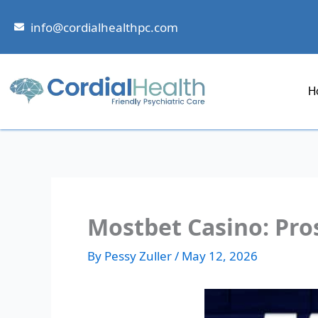
Skip
to
info@cordialhealthpc.com
content
H
Mostbet Casino: Pro
By
Pessy Zuller
/
May 12, 2026