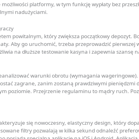
 możliwości platformy, w tym funkcję wypłaty bez przesz
alnymi nadużyciami.
graczy
etem powitalnym, który zwiększa początkowy depozyt. B
ty. Aby go uruchomić, trzeba przeprowadzić pierwszej w
żliwia na dłuższe testowanie kasyna i zapewnia szansę 
eanalizować warunki obrotu (wymagania wageringowe). Us
ostać zagrane, zanim zostaną prawdziwymi pieniędzmi d
 poziomie. Przejrzenie regulaminu to mądry ruch. Pozw
akteryzuje się nowoczesny, elastyczny design, który do
nsowane filtry pozwalają w kilka sekund odnaleźć prefe
 posiada specjalną aplikację na iOS i Android. Aplikacja