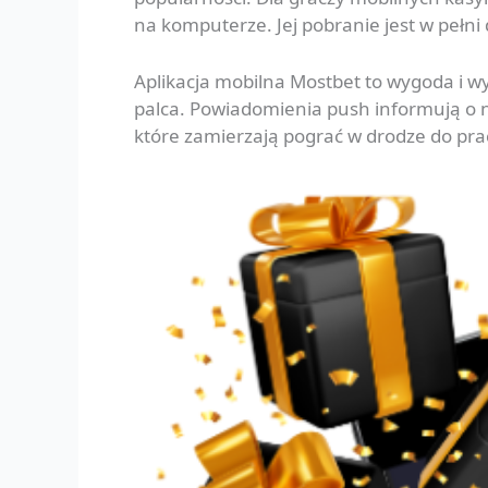
na komputerze. Jej pobranie jest w pełni
Aplikacja mobilna Mostbet to wygoda i w
palca. Powiadomienia push informują o no
które zamierzają pograć w drodze do prac