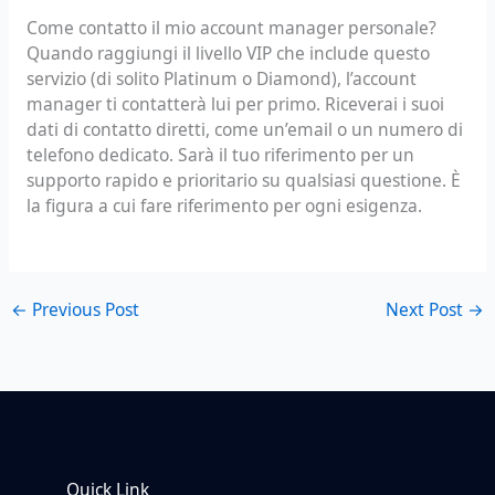
Come contatto il mio account manager personale?
Quando raggiungi il livello VIP che include questo
servizio (di solito Platinum o Diamond), l’account
manager ti contatterà lui per primo. Riceverai i suoi
dati di contatto diretti, come un’email o un numero di
telefono dedicato. Sarà il tuo riferimento per un
supporto rapido e prioritario su qualsiasi questione. È
la figura a cui fare riferimento per ogni esigenza.
←
Previous Post
Next Post
→
Quick Link