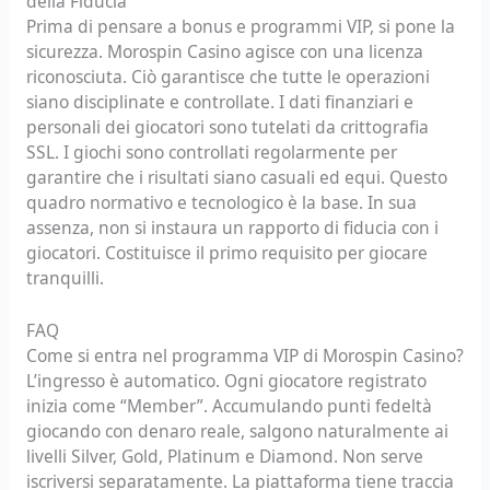
della Fiducia
Prima di pensare a bonus e programmi VIP, si pone la
sicurezza. Morospin Casino agisce con una licenza
riconosciuta. Ciò garantisce che tutte le operazioni
siano disciplinate e controllate. I dati finanziari e
personali dei giocatori sono tutelati da crittografia
SSL. I giochi sono controllati regolarmente per
garantire che i risultati siano casuali ed equi. Questo
quadro normativo e tecnologico è la base. In sua
assenza, non si instaura un rapporto di fiducia con i
giocatori. Costituisce il primo requisito per giocare
tranquilli.
FAQ
Come si entra nel programma VIP di Morospin Casino?
L’ingresso è automatico. Ogni giocatore registrato
inizia come “Member”. Accumulando punti fedeltà
giocando con denaro reale, salgono naturalmente ai
livelli Silver, Gold, Platinum e Diamond. Non serve
iscriversi separatamente. La piattaforma tiene traccia