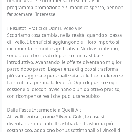
rimane vivace e ricompensa chi si unisce. Il
programma promozionale si modifica spesso, per non
far scemare l’interesse.
I Risultati Pratici di Ogni Livello VIP
Scopriamo cosa cambia, nella realtà, quando si passa
di livello. I benefici si aggiungono e il loro importo si
incrementa in modo significativo. Nei livelli inferiori, ci
sono piccoli bonus di deposito e un cashback
introduttivo. Avanzando, le offerte diventano migliori
passo dopo passo. L’esperienza di gioco si trasforma
più vantaggiosa e personalizzata sulle tue preferenze.
La struttura premia la fedeltà. Ogni deposito e ogni
sessione di gioco ti avvicinano a un obiettivo preciso,
con ricompense reali che puoi usare subito.
Dalle Fasce Intermedie a Quelli Alti
Ai livelli centrali, come Silver e Gold, le cose si
diventano stimolanti. Il cashback si trasforma più
sostanzioso, appaiono bonus settimanali e i vincoli di