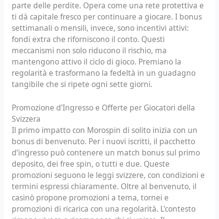
parte delle perdite. Opera come una rete protettiva e
ti dà capitale fresco per continuare a giocare. I bonus
settimanali o mensili, invece, sono incentivi attivi:
fondi extra che riforniscono il conto. Questi
meccanismi non solo riducono il rischio, ma
mantengono attivo il ciclo di gioco. Premiano la
regolarità e trasformano la fedeltà in un guadagno
tangibile che si ripete ogni sette giorni.
Promozione d’Ingresso e Offerte per Giocatori della
Svizzera
Il primo impatto con Morospin di solito inizia con un
bonus di benvenuto. Per i nuovi iscritti, il pacchetto
d’ingresso può contenere un match bonus sul primo
deposito, dei free spin, o tutti e due. Queste
promozioni seguono le leggi svizzere, con condizioni e
termini espressi chiaramente. Oltre al benvenuto, il
casinò propone promozioni a tema, tornei e
promozioni di ricarica con una regolarità. L’contesto