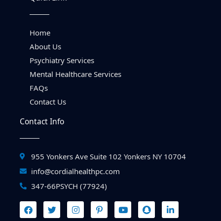
Home
About Us
Psychiatry Services
Mental Healthcare Services
FAQs
Contact Us
Contact Info
955 Yonkers Ave Suite 102 Yonkers NY 10704
info@cordialhealthpc.com
347-66PSYCH (77924)
F
T
I
P
Y
S
L
a
w
n
i
o
n
i