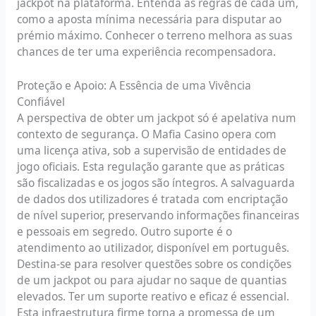
jackpot na plataforma. Entenda as regras de cada um,
como a aposta mínima necessária para disputar ao
prémio máximo. Conhecer o terreno melhora as suas
chances de ter uma experiência recompensadora.
Proteção e Apoio: A Essência de uma Vivência
Confiável
A perspectiva de obter um jackpot só é apelativa num
contexto de segurança. O Mafia Casino opera com
uma licença ativa, sob a supervisão de entidades de
jogo oficiais. Esta regulação garante que as práticas
são fiscalizadas e os jogos são íntegros. A salvaguarda
de dados dos utilizadores é tratada com encriptação
de nível superior, preservando informações financeiras
e pessoais em segredo. Outro suporte é o
atendimento ao utilizador, disponível em português.
Destina-se para resolver questões sobre os condições
de um jackpot ou para ajudar no saque de quantias
elevados. Ter um suporte reativo e eficaz é essencial.
Esta infraestrutura firme torna a promessa de um