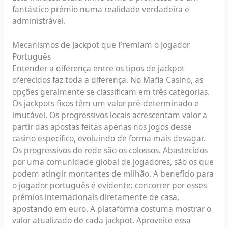
fantástico prémio numa realidade verdadeira e
administrável.
Mecanismos de Jackpot que Premiam o Jogador
Português
Entender a diferença entre os tipos de jackpot
oferecidos faz toda a diferença. No Mafia Casino, as
opções geralmente se classificam em três categorias.
Os jackpots fixos têm um valor pré-determinado e
imutável. Os progressivos locais acrescentam valor a
partir das apostas feitas apenas nos jogos desse
casino específico, evoluindo de forma mais devagar.
Os progressivos de rede são os colossos. Abastecidos
por uma comunidade global de jogadores, são os que
podem atingir montantes de milhão. A benefício para
o jogador português é evidente: concorrer por esses
prémios internacionais diretamente de casa,
apostando em euro. A plataforma costuma mostrar o
valor atualizado de cada jackpot. Aproveite essa