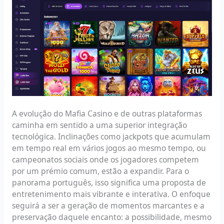
A evolução do Mafia Casino e de outras plataformas
caminha em sentido a uma superior integração
tecnológica. Inclinações como jackpots que acumulam
em tempo real em vários jogos ao mesmo tempo, ou
campeonatos sociais onde os jogadores competem
por um prémio comum, estão a expandir. Para o
panorama português, isso significa uma proposta de
entretenimento mais vibrante e interativa. O enfoque
seguirá a ser a geração de momentos marcantes e a
preservação daquele encanto: a possibilidade, mesmo