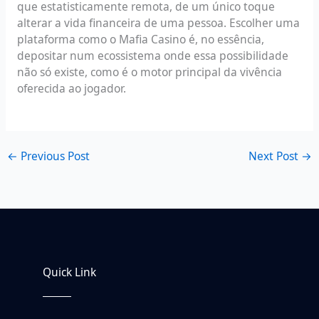
que estatisticamente remota, de um único toque
alterar a vida financeira de uma pessoa. Escolher uma
plataforma como o Mafia Casino é, no essência,
depositar num ecossistema onde essa possibilidade
não só existe, como é o motor principal da vivência
oferecida ao jogador.
←
Previous Post
Next Post
→
Quick Link