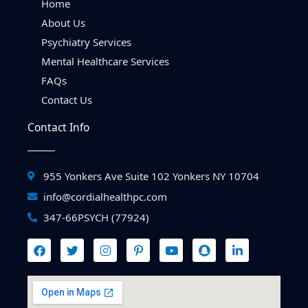
Home
About Us
Psychiatry Services
Mental Healthcare Services
FAQs
Contact Us
Contact Info
955 Yonkers Ave Suite 102 Yonkers NY 10704
info@cordialhealthpc.com
347-66PSYCH (77924)
F
T
I
P
Y
S
L
a
w
n
i
o
n
i
c
i
s
n
u
a
n
e
t
t
t
t
p
k
b
t
a
e
u
c
e
o
e
g
r
b
h
d